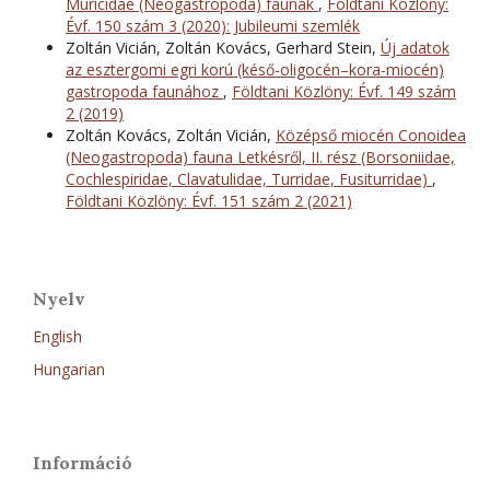
Muricidae (Neogastropoda) faunák
,
Földtani Közlöny:
Évf. 150 szám 3 (2020): Jubileumi szemlék
Zoltán Vicián, Zoltán Kovács, Gerhard Stein,
Új adatok
az esztergomi egri korú (késő-oligocén–kora-miocén)
gastropoda faunához
,
Földtani Közlöny: Évf. 149 szám
2 (2019)
Zoltán Kovács, Zoltán Vicián,
Középső miocén Conoidea
(Neogastropoda) fauna Letkésről, II. rész (Borsoniidae,
Cochlespiridae, Clavatulidae, Turridae, Fusiturridae)
,
Földtani Közlöny: Évf. 151 szám 2 (2021)
Nyelv
English
Hungarian
Információ