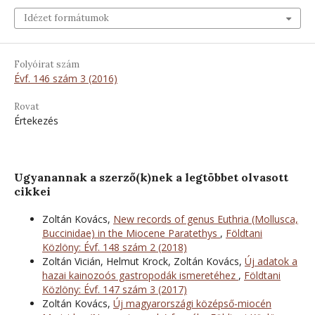
Idézet formátumok
Folyóirat szám
Évf. 146 szám 3 (2016)
Rovat
Értekezés
Ugyanannak a szerző(k)nek a legtöbbet olvasott
cikkei
Zoltán Kovács,
New records of genus Euthria (Mollusca,
Buccinidae) in the Miocene Paratethys
,
Földtani
Közlöny: Évf. 148 szám 2 (2018)
Zoltán Vicián, Helmut Krock, Zoltán Kovács,
Új adatok a
hazai kainozoós gastropodák ismeretéhez
,
Földtani
Közlöny: Évf. 147 szám 3 (2017)
Zoltán Kovács,
Új magyarországi középső-miocén