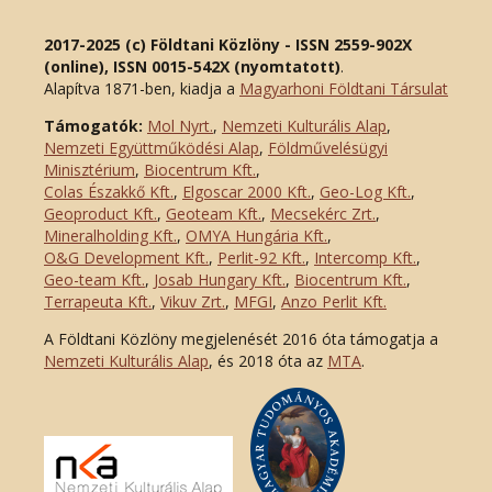
2017-2025 (c) Földtani Közlöny - ISSN 2559-902X
(online), ISSN 0015-542X (nyomtatott)
.
Alapítva 1871-ben, kiadja a
Magyarhoni Földtani Társulat
Támogatók:
Mol Nyrt.
,
Nemzeti Kulturális Alap
,
Nemzeti Együttműködési Alap
,
Földművelésügyi
Minisztérium
,
Biocentrum Kft.
,
Colas Északkő Kft
.
,
Elgoscar 2000 Kft
.
,
Geo-Log Kft.
,
Geoproduct Kft.
,
Geoteam Kft.
,
Mecsekérc Zrt.
,
Mineralholding Kft.
,
OMYA Hungária Kft.
,
O&G Development Kft
.
,
Perlit-92 Kft.
,
Intercomp Kft.
,
Geo-team Kft.
,
Josab Hungary Kft.
,
Biocentrum Kft.
,
Terrapeuta Kft.
,
Vikuv Zrt.
,
MFGI
,
Anzo Perlit Kft.
A Földtani Közlöny megjelenését 2016 óta támogatja a
Nemzeti Kulturális Alap
, és 2018 óta az
MTA
.