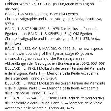
Földtani Szemle 25, 119–149. (in Hungarian with English
abstract).
BÁLDI, T. & SENEŠ, J. (eds) 1975: OM Egerien.
Chronostratigraphie und Neostratotypen 5, Veda, Bratislava,
577 p.
BÁLDI, T. & STEININGER, F. 1975: Die Molluskenfauna des
Egerien. — In: BÁLDI, T. & SENEŠ, J. (Eds): OM Egerien.
Chronostratigraphie und Neostratotypen 5, 341–375, Veda,
Bratislava.
BÁLDI, T., LESS, GY. & MANDIC, O. 1999: Some new aspects
of the lower boundary of the Egerian stage (Oligocene,
chronostratigraphic scale of the Paratethys area). —
Abhandlungen der Geologischen Bundesanstalt 56/2, 653–668.
BELLARDI, L. 1872: I Molluschi dei terreni terziari del Piemonte
e della Liguria. Parte 1. — Memorie della Reale Accademia
delle Scientedi Torino 27, 3–264.
BELLARDI, L. 1882: I Molluschi dei terreni terziari del Piemonte
e della Liguria. Parte 3. — Memorie della Reale Accademia
delle Sciente di Torino 34, 3–253.
BELLARDI, L. & SACCO, F. 1890: I Molluschi dei terreni terziari
del Piemonte e della Liguria. Parte 6. — Memorie della Reale
Accademia delle Sciente di Torino 40, 3–76.