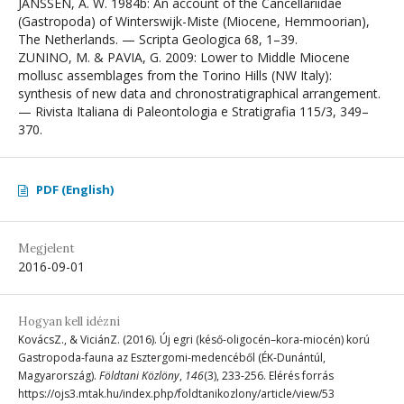
JANSSEN, A. W. 1984b: An account of the Cancellariidae
(Gastropoda) of Winterswijk-Miste (Miocene, Hemmoorian),
The Netherlands. — Scripta Geologica 68, 1–39.
ZUNINO, M. & PAVIA, G. 2009: Lower to Middle Miocene
mollusc assemblages from the Torino Hills (NW Italy):
synthesis of new data and chronostratigraphical arrangement.
— Rivista Italiana di Paleontologia e Stratigrafia 115/3, 349–
370.
PDF (English)
Megjelent
2016-09-01
Hogyan kell idézni
KovácsZ., & ViciánZ. (2016). Új egri (késő-oligocén–kora-miocén) korú
Gastropoda-fauna az Esztergomi-medencéből (ÉK-Dunántúl,
Magyarország).
Földtani Közlöny
,
146
(3), 233-256. Elérés forrás
https://ojs3.mtak.hu/index.php/foldtanikozlony/article/view/53