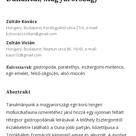
Zoltán Kovács
Hungary, Budapest, Kerékgyártó utca 27/A, e-mail:
kzkovacszoltan@gmail.com
Zoltán Vicián
Hungary, Budapest, Neptun utca 86. 10/42, e-mail:
kauri72@gmail.com
gastropoda, paratethys, esztergomi-medence,
Kulcsszavak:
egri emelet, felső-oligocén, alsó-miocén
Absztrakt
Tanulmányunk a magyarországi egri korú tengeri
molluszkafauna ismeretéhez járul hozzá egy újonnan feltárt
rétegsor gastropodáinak leírásával. A lelőhely Esztergomtól
északkeletre található a Duna jobb partján, kőzettípusa a
Törökbálinti Formációt képviselő agyag és aleurolit. A gazdag