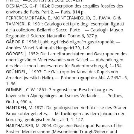
DESHAYES, G.-P. 1824: Description des coquilles fossiles des
environs de Paris. Part 2. — Paris, 814 p.
FERREROMORTARA, E., MONTEFAMEGLIO, G., PAVIA, G. &
TAMPIERI, R. 1981: Catalogo dei tipi e degli esemplari figurati
della collezione Bellardi e Sacco. Parte I. — Cataloghi Museo
Regionale di Scienze Naturali di Torino 6, 327 p.
GÁBOR R. 1936: Ujabb egri felső oligocén gasztropodák. —
Annales Musei Nationalis Hungarici 30, 1–9.
GÖRGES, J. 1952: Die Lamellibranchiaten und Gastropoden des
oberoligozänen Meeressandes von Kassel. — Abhandlungen
des Hessischen Landesamtes für Bodenforschung 4, 1–134.
GRÜNDEL, J. 1997: Die Gastropodenfauna des Rupels von
Amsdorf (westlich Halle). — Palaeontographica Abt. A 243/1–6,
1–36.
GÜMBEL, C. W. 1861: Geognostische Beschreibung des
bayerischen Alpengebirges und seines Vorlandes. — Perthes,
Gotha, 950 p.
HANTKEN, M. 1871: Die geologischen Verhältnisse des Graner
Braunkohlengebietes. — Mittheilungen aus dem Jahrbuch der.
kön. ung. geologischen Anstalt 1, 1–147.
HARZHAUSER, M. 2004: Oligocene Gastropod Faunas of the
Eastern Mediterranean (Mesohellenic Trough/Greece and