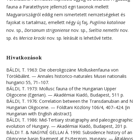
fauna a Paratethysre jellemző egri taxonok mellett
Magyarországról eddig nem ismertetett nemzetségeket és
fajokat is tartalmaz, emellett négy új faj,
Pugilina katalinae
nov
.
sp.,
Dorsanum strigoniense
nov. sp.,
Sveltia nemethi
nov.
sp. és
Merica krocki
nov. sp. leírását is lehetővé tette.
Hivatkozások
BÁLDI, T. 1963: Die oberoligozäne Molluskenfauna von
Törökbálint. — Annales historico-naturales Musei nationalis
hungarici 55, 71–107.
BÁLDI, T. 1973: Mollusc fauna of the Hungarian Upper
Oligocene (Egerian). — Akadémiai Kiadó, Budapest, 511 p.
BÁLDI, T. 1976: Correlation between the Transdanubian and N
Hungarian Oligocene. — Földtani Közlöny 106/4, 407–424. [in
Hungarian with English abstract].
BÁLDI, T. 1986: Mid-Tertiary stratigraphy and paleogeographic
evolution of Hungary. — Akadémiai Kiadó, Budapest, 201 p.
BÁLDI T. & NAGYNÉ GELLAI Á. 1990: Subsidence history of an
Oligocene basin fragment at Esztergom, Hungary. — Általános