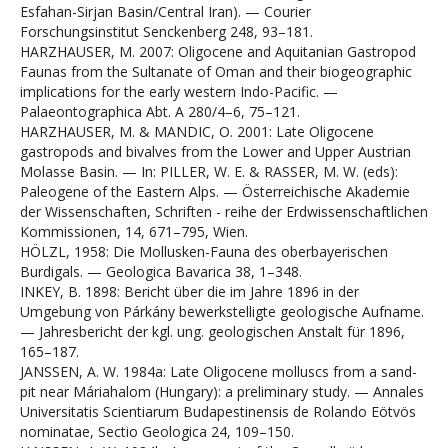
Esfahan-Sirjan Basin/Central Iran). — Courier
Forschungsinstitut Senckenberg 248, 93–181.
HARZHAUSER, M. 2007: Oligocene and Aquitanian Gastropod
Faunas from the Sultanate of Oman and their biogeographic
implications for the early western Indo-Pacific. —
Palaeontographica Abt. A 280/4–6, 75–121.
HARZHAUSER, M. & MANDIC, O. 2001: Late Oligocene
gastropods and bivalves from the Lower and Upper Austrian
Molasse Basin. — In: PILLER, W. E. & RASSER, M. W. (eds):
Paleogene of the Eastern Alps. — Österreichische Akademie
der Wissenschaften, Schriften - reihe der Erdwissenschaftlichen
Kommissionen, 14, 671–795, Wien.
HÖLZL, 1958: Die Mollusken-Fauna des oberbayerischen
Burdigals. — Geologica Bavarica 38, 1–348.
INKEY, B. 1898: Bericht über die im Jahre 1896 in der
Umgebung von Párkány bewerkstelligte geologische Aufname.
— Jahresbericht der kgl. ung. geologischen Anstalt für 1896,
165–187.
JANSSEN, A. W. 1984a: Late Oligocene molluscs from a sand-
pit near Máriahalom (Hungary): a preliminary study. — Annales
Universitatis Scientiarum Budapestinensis de Rolando Eötvös
nominatae, Sectio Geologica 24, 109–150.