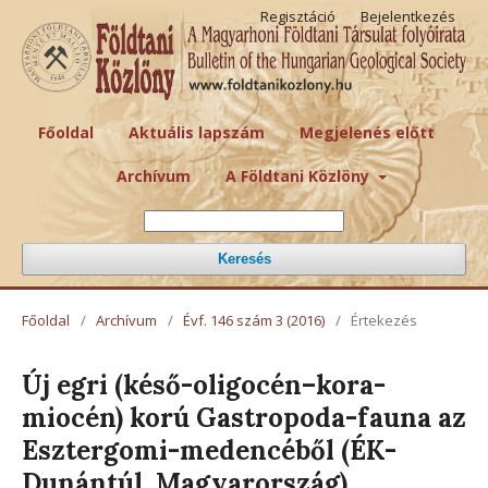
Regisztáció
Bejelentkezés
Főoldal
Aktuális lapszám
Megjelenés előtt
Archívum
A Földtani Közlöny
Keresés
Főoldal
/
Archívum
/
Évf. 146 szám 3 (2016)
/
Értekezés
Új egri (késő-oligocén–kora-
miocén) korú Gastropoda-fauna az
Esztergomi-medencéből (ÉK-
Dunántúl, Magyarország)