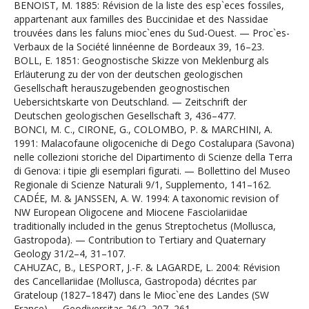
BENOIST, M. 1885: Révision de la liste des esp`eces fossiles,
appartenant aux familles des Buccinidae et des Nassidae
trouvées dans les faluns mioc`enes du Sud-Ouest. — Proc`es-
Verbaux de la Société linnéenne de Bordeaux 39, 16–23.
BOLL, E. 1851: Geognostische Skizze von Meklenburg als
Erläuterung zu der von der deutschen geologischen
Gesellschaft herauszugebenden geognostischen
Uebersichtskarte von Deutschland. — Zeitschrift der
Deutschen geologischen Gesellschaft 3, 436–477.
BONCI, M. C., CIRONE, G., COLOMBO, P. & MARCHINI, A.
1991: Malacofaune oligoceniche di Dego Costalupara (Savona)
nelle collezioni storiche del Dipartimento di Scienze della Terra
di Genova: i tipie gli esemplari figurati. — Bollettino del Museo
Regionale di Scienze Naturali 9/1, Supplemento, 141–162.
CADÉE, M. & JANSSEN, A. W. 1994: A taxonomic revision of
NW European Oligocene and Miocene Fasciolariidae
traditionally included in the genus Streptochetus (Mollusca,
Gastropoda). — Contribution to Tertiary and Quaternary
Geology 31/2–4, 31–107.
CAHUZAC, B., LESPORT, J.-F. & LAGARDE, L. 2004: Révision
des Cancellariidae (Mollusca, Gastropoda) décrites par
Grateloup (1827–1847) dans le Mioc`ene des Landes (SW
France). —Geodiversitas 26/2, 207–261.