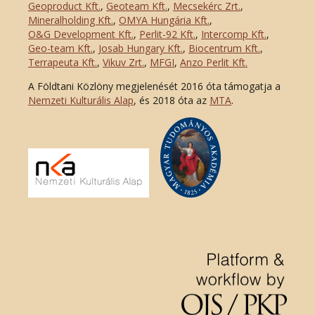
Geoproduct Kft.
,
Geoteam Kft.
,
Mecsekérc Zrt.
,
Mineralholding Kft.
,
OMYA Hungária Kft.
,
O&G Development Kft
.
,
Perlit-92 Kft.
,
Intercomp Kft.
,
Geo-team Kft.
,
Josab Hungary Kft.
,
Biocentrum Kft.
,
Terrapeuta Kft.
,
Vikuv Zrt.
,
MFGI
,
Anzo Perlit Kft.
A Földtani Közlöny megjelenését 2016 óta támogatja a
Nemzeti Kulturális Alap
, és 2018 óta az
MTA
.