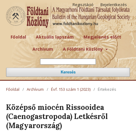
Regisztáció
Bejelentkezés
Főoldal
Aktuális lapszám
Megjelenés előtt
Archívum
A Földtani Közlöny
Keresés
Főoldal
/
Archívum
/
Évf. 153 szám 1 (2023)
/
Értekezés
Középső miocén Rissooidea
(Caenogastropoda) Letkésről
(Magyarország)