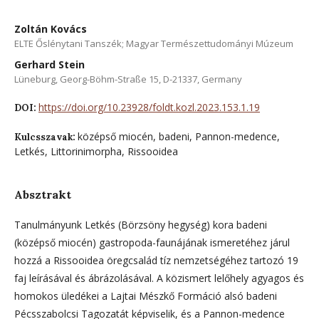
Zoltán Kovács
ELTE Őslénytani Tanszék; Magyar Természettudományi Múzeum
Gerhard Stein
Lüneburg, Georg-Böhm-Straße 15, D-21337, Germany
https://doi.org/10.23928/foldt.kozl.2023.153.1.19
DOI:
középső miocén, badeni, Pannon-medence,
Kulcsszavak:
Letkés, Littorinimorpha, Rissooidea
Absztrakt
Tanulmányunk Letkés (Börzsöny hegység) kora badeni
(középső miocén) gastropoda-faunájának ismeretéhez járul
hozzá a Rissooidea öregcsalád tíz nemzetségéhez tartozó 19
faj leírásával és ábrázolásával. A közismert lelőhely agyagos és
homokos üledékei a Lajtai Mészkő Formáció alsó badeni
Pécsszabolcsi Tagozatát képviselik, és a Pannon-medence