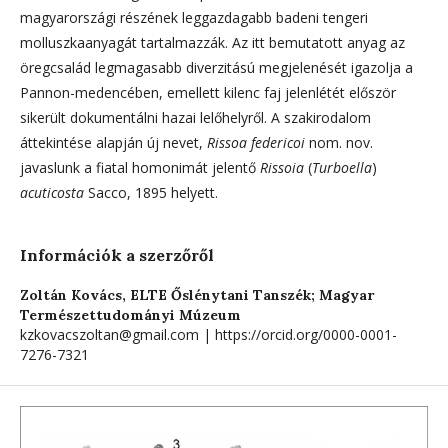
magyarországi részének leggazdagabb badeni tengeri
molluszkaanyagát tartalmazzák. Az itt bemutatott anyag az
öregcsalád legmagasabb diverzitású megjelenését igazolja a
Pannon-medencében, emellett kilenc faj jelenlétét először
sikerült dokumentálni hazai lelőhelyről. A szakirodalom
áttekintése alapján új nevet,
Rissoa federicoi
nom. nov.
javaslunk a fiatal homonimát jelentő
Rissoia
(
Turboella
)
acuticosta
Sacco, 1895 helyett.
Információk a szerzőről
Zoltán Kovács,
ELTE Őslénytani Tanszék; Magyar
Természettudományi Múzeum
kzkovacszoltan@gmail.com | https://orcid.org/0000-0001-
7276-7321