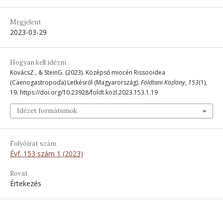
Megjelent
2023-03-29
Hogyan kell idézni
KovácsZ., & SteinG. (2023). Középső miocén Rissooidea
(Caenogastropoda) Letkésről (Magyarország).
Földtani Közlöny
,
153
(1),
19. https://doi.org/10.23928/foldt.kozl.2023.153.1.19
Idézet formátumok
Folyóirat szám
Évf. 153 szám 1 (2023)
Rovat
Értekezés