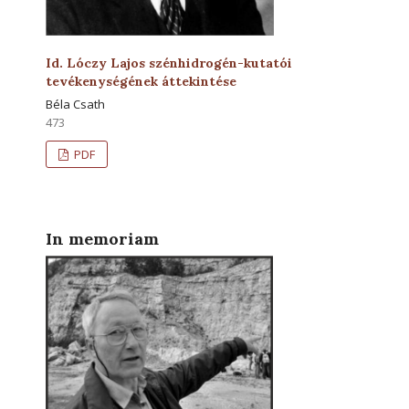
Id. Lóczy Lajos szénhidrogén-kutatói
tevékenységének áttekintése
Béla Csath
473
PDF
In memoriam