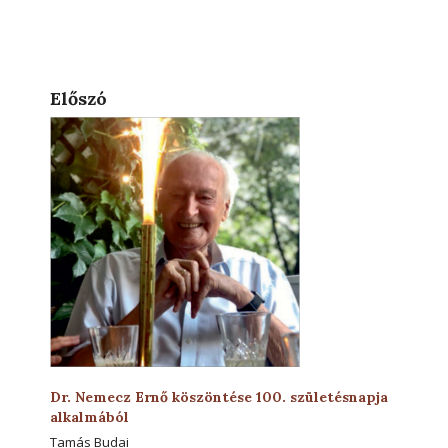
Előszó
Dr. Nemecz Ernő köszöntése 100. születésnapja
alkalmából
Tamás Budai