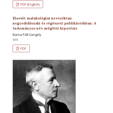
PDF (English)
Elavult malakológiai nevezéktan
negyedidőszaki és régészeti publikációkban: A
tudományos név mögötti hipotézis
Barna Páll-Gergely
469
PDF