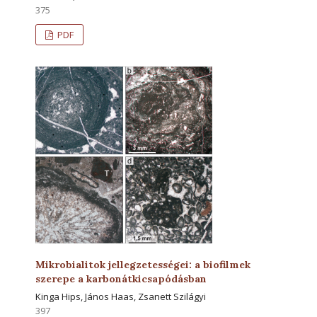
375
PDF
Mikrobialitok jellegzetességei: a biofilmek
szerepe a karbonátkicsapódásban
Kinga Hips, János Haas, Zsanett Szilágyi
397