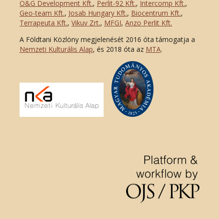
O&G Development Kft
.
,
Perlit-92 Kft.
,
Intercomp Kft.
,
Geo-team Kft.
,
Josab Hungary Kft.
,
Biocentrum Kft.
,
Terrapeuta Kft.
,
Vikuv Zrt.
,
MFGI
,
Anzo Perlit Kft.
A Földtani Közlöny megjelenését 2016 óta támogatja a
Nemzeti Kulturális Alap
, és 2018 óta az
MTA
.