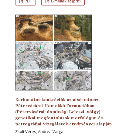
PDF
E-melléklet (pdf)
Karbonátos konkréciók az alsó-miocén
Pétervásárai Homokkő Formációban
(Pétervásárai-dombság, Leleszi-völgy):
genetikai megfontolások morfológiai és
petrográfiai vizsgálatok eredményei alapján
Zsolt Veres, Andrea Varga