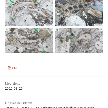
PDF
Megjelent
2020-09-26
Hogyan kell idézni
VeresZ., & VargaA. (2020). Karbonátos konkréciók az alsó-miocén