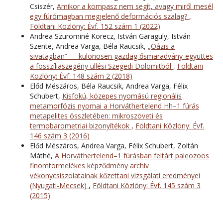
Csiszér,
Amikor a kompasz nem segít, avagy miről mesél
egy fúrómagban megjelenő deformációs szalag?
,
Földtani Közlöny: Évf. 152 szám 1 (2022)
Andrea Szurominé Korecz, István Garaguly, István
Szente, Andrea Varga, Béla Raucsik,
„Oázis a
sivatagban” — különösen gazdag ősmaradvány-együttes
a fosszíliaszegény üllési Szegedi Dolomitból
,
Földtani
Közlöny: Évf. 148 szám 2 (2018)
Előd Mészáros, Béla Raucsik, Andrea Varga, Félix
Schubert,
Kisfokú, közepes nyomású regionális
metamorfózis nyomai a Horváthertelend Hh–1 fúrás
metapelites összletében: mikroszöveti és
termobarometriai bizonyítékok
,
Földtani Közlöny: Évf.
146 szám 3 (2016)
Előd Mészáros, Andrea Varga, Félix Schubert, Zoltán
Máthé,
A Horváthertelend–1 fúrásban feltárt paleozoos
finomtörmelékes képződmény archív
vékonycsiszolatainak kőzettani vizsgálati eredményei
(Nyugati-Mecsek)
,
Földtani Közlöny: Évf. 145 szám 3
(2015)