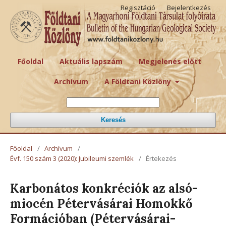
Regisztáció
Bejelentkezés
Főoldal
Aktuális lapszám
Megjelenés előtt
Archívum
A Földtani Közlöny
Keresés
Főoldal
/
Archívum
/
Évf. 150 szám 3 (2020): Jubileumi szemlék
/
Értekezés
Karbonátos konkréciók az alsó-
miocén Pétervásárai Homokkő
Formációban (Pétervásárai-