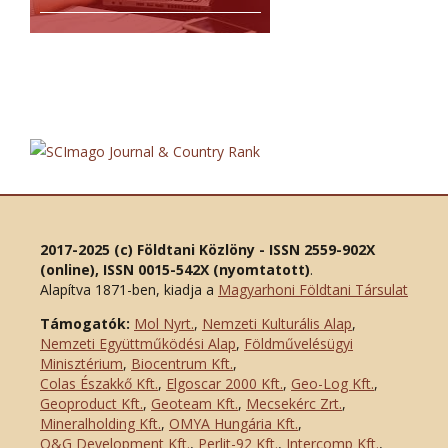
2017-2025 (c) Földtani Közlöny - ISSN 2559-902X
(online), ISSN 0015-542X (nyomtatott)
.
Alapítva 1871-ben, kiadja a
Magyarhoni Földtani Társulat
Támogatók:
Mol Nyrt.
,
Nemzeti Kulturális Alap
,
Nemzeti Együttműködési Alap
,
Földművelésügyi
Minisztérium
,
Biocentrum Kft.
,
Colas Északkő Kft
.
,
Elgoscar 2000 Kft
.
,
Geo-Log Kft.
,
Geoproduct Kft.
,
Geoteam Kft.
,
Mecsekérc Zrt.
,
Mineralholding Kft.
,
OMYA Hungária Kft.
,
O&G Development Kft
.
,
Perlit-92 Kft.
,
Intercomp Kft.
,