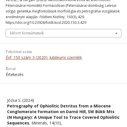
Pétervásárai Homokkő Formációban (Pétervásárai-dombság, Leleszi-
völgy): genetikai megfontolások morfológiai és petrográfiai vizsgálatok
eredményei alapján.
Földtani Közlöny
,
150
(3), 429.
https://doi.org/10.23928/foldt.kozl.2020.150.3.429
Idézet formátumok
Folyóirat szám
Évf. 150 szám 3 (2020): Jubileumi szemlék
Rovat
Értekezés
Józsa S. (2024)
Petrography of Ophiolitic Detritus from a Miocene
Conglomerate Formation on Darnó Hill, SW Bükk Mts
(N Hungary): A Unique Tool to Trace Covered Ophiolitic
Sequences.
Minerals,
14
(10),