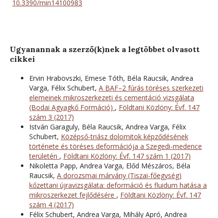
10.3390/min14100983
Ugyanannak a szerző(k)nek a legtöbbet olvasott
cikkei
Ervin Hrabovszki, Emese Tóth, Béla Raucsik, Andrea
Varga, Félix Schubert,
A BAF–2 fúrás töréses szerkezeti
elemeinek mikroszerkezeti és cementáció vizsgálata
(Bodai Agyagkő Formáció)
,
Földtani Közlöny: Évf. 147
szám 3 (2017)
István Garaguly, Béla Raucsik, Andrea Varga, Félix
Schubert,
Középső-triász dolomitok képződésének
története és töréses deformációja a Szegedi-medence
területén
,
Földtani Közlöny: Évf. 147 szám 1 (2017)
Nikoletta Papp, Andrea Varga, Előd Mészáros, Béla
Raucsik,
A dorozsmai márvány (Tiszai-főegység)
kőzettani újravizsgálata: deformáció és fluidum hatása a
mikroszerkezet fejlődésére
,
Földtani Közlöny: Évf. 147
szám 4 (2017)
Félix Schubert, Andrea Varga, Mihály Apró, Andrea