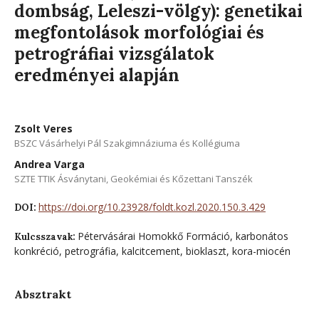
dombság, Leleszi-völgy): genetikai
megfontolások morfológiai és
petrográfiai vizsgálatok
eredményei alapján
Zsolt Veres
BSZC Vásárhelyi Pál Szakgimnáziuma és Kollégiuma
Andrea Varga
SZTE TTIK Ásványtani, Geokémiai és Kőzettani Tanszék
https://doi.org/10.23928/foldt.kozl.2020.150.3.429
DOI:
Pétervásárai Homokkő Formáció, karbonátos
Kulcsszavak:
konkréció, petrográfia, kalcitcement, bioklaszt, kora-miocén
Absztrakt