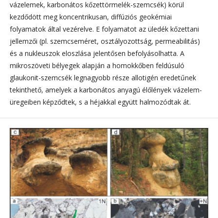
vázelemek, karbonátos kőzettörmelék-szemcsék) körül
kezdődött meg koncentrikusan, diffúziós geokémiai
folyamatok által vezérelve. E folyamatot az üledék kőzettani
jellemzői (pl. szemcseméret, osztályozottság, permeabilitás)
és a nukleuszok eloszlása jelentősen befolyásolhatta. A
mikroszöveti bélyegek alapján a homokkőben feldúsuló
glaukonit-szemcsék legnagyobb része allotigén eredetűnek
tekinthető, amelyek a karbonátos anyagú élőlények vázelem-
üregeiben képződtek, s a héjakkal együtt halmozódtak át.