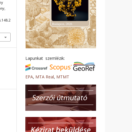
ny
öny
,
8.148.2
Lapunkat szemlézik:
EPA
,
MTA Real
,
MTMT