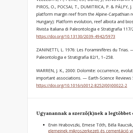
PIROS, O., POCSAI, T., DUMITRICA, P. & PÁLFY, J. 
platform margin reef from the Alpine-Carpathian r
Hungary): Platform evolution, reef albiota and bi
Rivista Italiana di Paleontologia e Stratigrafia 117
https://doi.org/10.13130/2039-4942/5973
ZANINETTI, L. 1976: Les Foraminifères du Trias. — 
Paleontologia e Stratigrafia 82/1, 1–258.
WARREN, J. K., 2000: Dolomite: occurrence, evolu
important associations. — Earth-Science Reviews 
https://doi.org/10.1016/s0012-8252(00)00022-2
Ugyanannak a szerző(k)nek a legtöbbet 
Ervin Hrabovszki, Emese Tóth, Béla Raucsik,
elemeinek mikroszerkezeti és cementáció v