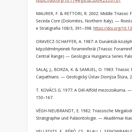
https://doi.org/10.1144/gsl.sp.2004.235.01.01
MAURER, F. & RETTORI, R. 2002: Middle Triassic 
Seceda Core (Dolomites, Northern Italy). — Rivista
e Stratigrafia 108/3, 391–398.
https://doi.org/10.
ORAVECZ-SCHAFFER, A. 1987: A Dunántúli-középh
képződményeinek foraminiferái (Triassic Foramini
Central Range) — Geologica Hungarica Series Pal
SALAJ, J., BORZA, K. & SAMUEL, O. 1983: Triassic 
Carpathians. — Geologický Ústav Dionýza Štúra, 2
T. KOVÁCS G. 1977: A Dél-Alföld mezozoikuma. — 
150–167.
VÉGH-NEUBRANDT, E. 1982: Triassische Megalodo
Stratigraphie und Paläontologie. — Akadémiai Kia
VELLEDITS, F., PÉRÓ, CS., BLAU, J., SENOWBARI-