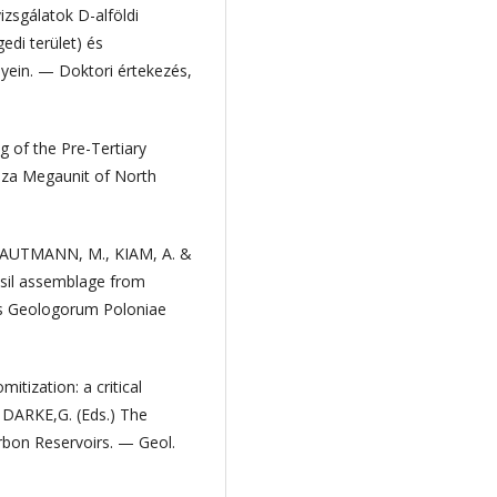
zsgálatok D-alföldi
edi terület) és
yein. — Doktori értekezés,
 of the Pre-Tertiary
isza Megaunit of North
 HAUTMANN, M., KIAM, A. &
ssil assemblage from
tis Geologorum Poloniae
tization: a critical
& DARKE,G. (Eds.) The
bon Reservoirs. — Geol.