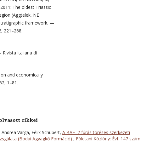
2011: The oldest Triassic
egion (Aggtelek, NE
ostratigraphic framework. —
/2, 221–268.
Rivista Italiana di
tion and economically
52, 1–81.
olvasott cikkei
 Andrea Varga, Félix Schubert,
A BAF–2 fúrás töréses szerkezeti
izsgálata (Bodai Agyagkő Formáció)
,
Földtani Közlöny: Évf. 147 szám