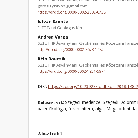
garagulyistvan@gmail.com
https://orcid.org/0000-0002-2802-0738
István Szente
ELTE Tatai Geológus Kert
Andrea Varga
SZTE TTIK Ásványtani, Geokémiai és Kőzettani Tansz
http://orcid.org/0000-0002-8673-1482
Béla Raucsik
SZTE TTIK Ásványtani, Geokémiai és Kőzettani Tansz
https://orcid.org/0000-0002-1951-5974
https://doi.org/10.23928/foldt.kozl.2018.148.
DOI:
Szegedi-medence, Szegedi Dolomit Fo
Kulcsszavak:
paleoökológia, foraminifera, alga, Megalodontida
Absztrakt