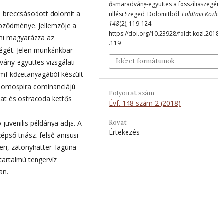
ősmaradvány-együttes a fosszíliaszegé
, breccsásodott dolomit a
üllési Szegedi Dolomitból.
Földtani Közl
148
(2), 119-124.
pződménye. Jellemzője a
https://doi.org/10.23928/foldt.kozl.201
ami magyarázza az
.119
égét. Jelen munkánkban
Idézet formátumok
ány-együttes vizsgálati
 mf kőzetanyagából készült
lomospira dominanciájú
Folyóirat szám
kat és ostracoda kettős
Évf. 148 szám 2 (2018)
Rovat
juvenilis példánya adja. A
Értekezés
pső-triász, felső-anisusi–
eri, zátonyháttér–lagúna
tartalmú tengervíz
an.