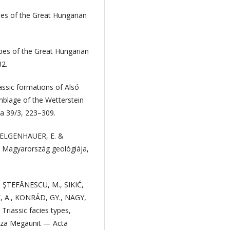
s of the Great Hungarian
es of the Great Hungarian
82.
ssic formations of Alsó
mblage of the Wetterstein
a 39/3, 223–309.
FELGENHAUER, E. &
): Magyarország geológiája,
 ŞTEFĂNESCU, M., SIKIĆ,
K, A., KONRÁD, GY., NAGY,
riassic facies types,
isza Megaunit — Acta