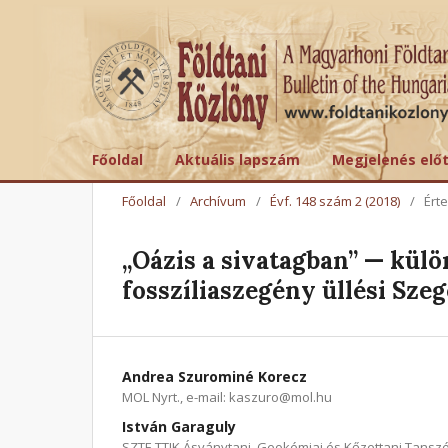
Főoldal
Aktuális lapszám
Megjelenés elő
Főoldal
/
Archívum
/
Évf. 148 szám 2 (2018)
/
Ért
„Oázis a sivatagban” — kü
fosszíliaszegény üllési Sze
Andrea Szurominé Korecz
MOL Nyrt., e-mail: kaszuro@mol.hu
István Garaguly
SZTE TTIK Ásványtani, Geokémiai és Kőzettani Tanszék