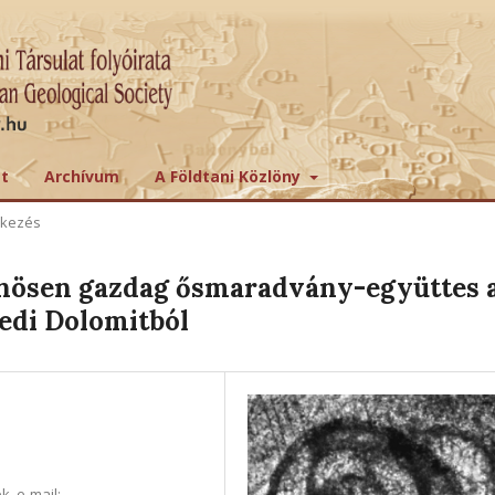
tt
Archívum
A Földtani Közlöny
ekezés
lönösen gazdag ősmaradvány-együttes 
gedi Dolomitból
, e-mail: