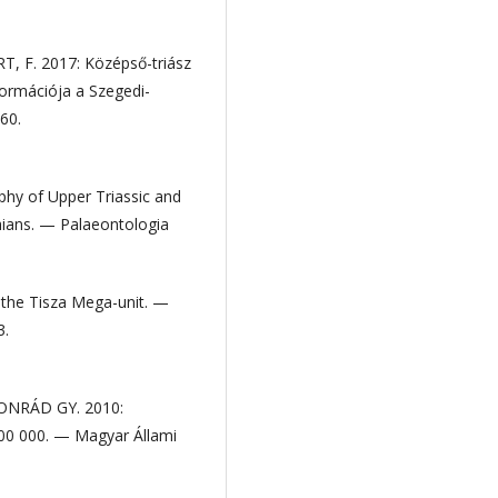
, F. 2017: Középső-triász
ormációja a Szegedi-
60.
phy of Upper Triassic and
hians. — Palaeontologia
 the Tisza Mega-unit. —
3.
KONRÁD GY. 2010:
500 000. — Magyar Állami