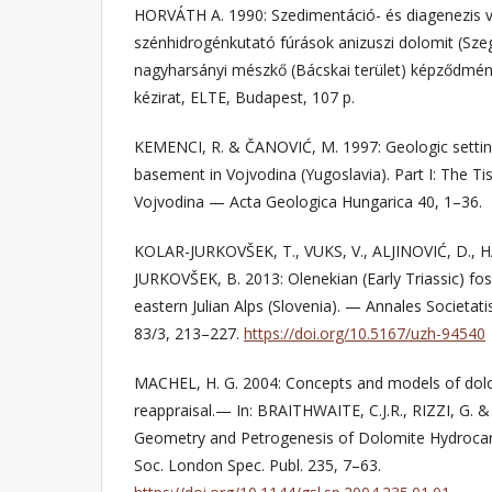
HORVÁTH A. 1990: Szedimentáció- és diagenezis vi
szénhidrogénkutató fúrások anizuszi dolomit (Szeg
nagyharsányi mészkő (Bácskai terület) képződmén
kézirat, ELTE, Budapest, 107 p.
KEMENCI, R. & ČANOVIĆ, M. 1997: Geologic setting
basement in Vojvodina (Yugoslavia). Part I: The T
Vojvodina — Acta Geologica Hungarica 40, 1–36.
KOLAR-JURKOVŠEK, T., VUKS, V., ALJINOVIĆ, D.,
JURKOVŠEK, B. 2013: Olenekian (Early Triassic) fo
eastern Julian Alps (Slovenia). — Annales Societa
83/3, 213–227.
https://doi.org/10.5167/uzh-94540
MACHEL, H. G. 2004: Concepts and models of dolomi
reappraisal.— In: BRAITHWAITE, C.J.R., RIZZI, G. 
Geometry and Petrogenesis of Dolomite Hydrocar
Soc. London Spec. Publ. 235, 7–63.