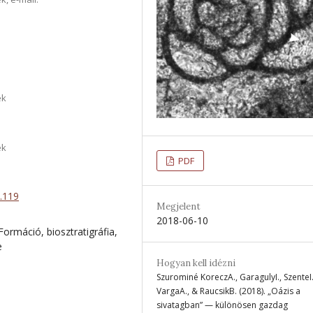
ék
ék
PDF
2.119
Megjelent
2018-06-10
rmáció, biosztratigráfia,
e
Hogyan kell idézni
Szurominé KoreczA., GaragulyI., SzenteI.
VargaA., & RaucsikB. (2018). „Oázis a
sivatagban” — különösen gazdag