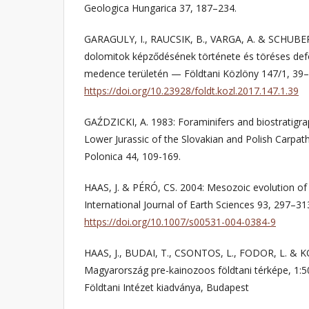
Geologica Hungarica 37, 187–234.
GARAGULY, I., RAUCSIK, B., VARGA, A. & SCHUBERT
dolomitok képződésének története és töréses def
medence területén — Földtani Közlöny 147/1, 39–
https://doi.org/10.23928/foldt.kozl.2017.147.1.39
GAŹDZICKI, A. 1983: Foraminifers and biostratigra
Lower Jurassic of the Slovakian and Polish Carpat
Polonica 44, 109-169.
HAAS, J. & PÉRÓ, CS. 2004: Mesozoic evolution of
International Journal of Earth Sciences 93, 297–31
https://doi.org/10.1007/s00531-004-0384-9
HAAS, J., BUDAI, T., CSONTOS, L., FODOR, L. & 
Magyarország pre-kainozoos földtani térképe, 1:
Földtani Intézet kiadványa, Budapest