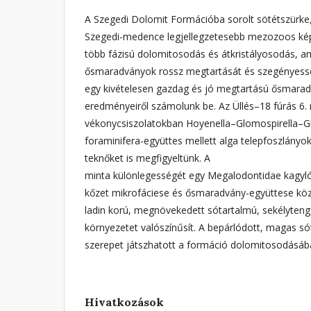
A Szegedi Dolomit Formációba sorolt sötétszürke
Szegedi-medence legjellegzetesebb mezozoos ké
több fázisú dolomitosodás és átkristályosodás, 
ősmaradványok rossz megtartását és szegényess
egy kivételesen gazdag és jó megtartású ősmaradv
eredményeiről számolunk be. Az Üllés–18 fúrás 6.
vékonycsiszolatokban Hoyenella–Glomospirella–G
foraminifera-együttes mellett alga telepfoszlányo
teknőket is megfigyeltünk. A
minta különlegességét egy Megalodontidae kagyló 
kőzet mikrofáciese és ősmaradvány-együttese közé
ladin korú, megnövekedett sótartalmú, sekélyteng
környezetet valószínűsít. A bepárlódott, magas só
szerepet játszhatott a formáció dolomitosodásáb
Hivatkozások