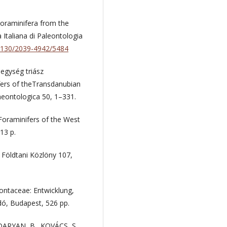
Foraminifera from the
 Italiana di Paleontologia
13130/2039-4942/5484
egység triász
fers of theTransdanubian
aeontologica 50, 1–331.
Foraminifers of the West
13 p.
Földtani Közlöny 107,
ntaceae: Entwicklung,
dó, Budapest, 526 pp.
DARYAN, B., KOVÁCS, S.,