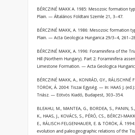
BÉRCZINÉ MAKK A. 1985: Mesozoic formation type
Plain. — Általános Földtani Szemle 21, 3–47.
BÉRCZINÉ MAKK, A. 1986: Mesozoic formation typ
Plain. — Acta Geologica Hungarica 29/3–4, 261–2
BÉRCZINÉ MAKK, A. 1996: Foraminifera of the Tria
Hill (Northern Hungary). Part 2: Foraminifera asse
Limestone Formation. — Acta Geologica Hungaric
BÉRCZINÉ MAKK, A., KONRÁD, GY., RÁLISCHNÉ 
TÖRÖK, Á. 2004: Tiszai Egység. — In: HAAS J. (ed.
Triász. — Eötvös Kiadó, Budapest, 303–354.
BLEAHU, M., MANTEA, G., BORDEA, S., PANIN, S.,
K., HAAS, J., KOVÁCS, S., PÉRÓ, CS., BÉRCZI-MAK
E., RÁLISCH-FELGENHAUER, E. & TÖRÖK, Á. 1994: T
evolution and paleogeographic relations of the T