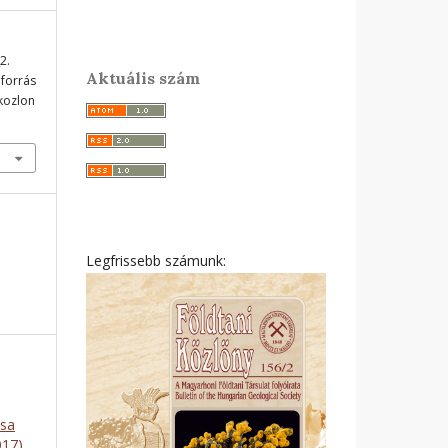
2.
Aktuális szám
 forrás
ikozlon
Legfrissebb számunk:
ása
017)