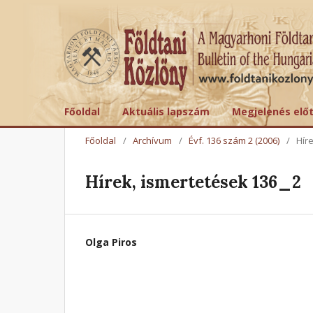
Főoldal
Aktuális lapszám
Megjelenés elő
Főoldal
/
Archívum
/
Évf. 136 szám 2 (2006)
/
Hír
Hírek, ismertetések 136_2
Olga Piros