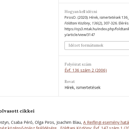
Hogyan kell idézni
PirosO. (2020). Hírek, ismertetések 136_
Földtani Közlöny
,
136
(2), 307-326. Elérés
https://ojs3.mtak.hu/index.php/foldtan
y/article/view/3147
Idézet formátumok
Folyóirat szám
Évf. 136 szám 2 (2006)
Rovat
Hírek, ismertetések
olvasott cikkei
Krystyn, Csaba Péró, Olga Piros, Joachim Blau,
A Reiflingi esemény hat
ség középső-triász fejlődésére
,
Földtani Közlöny: Évf. 147 szám 1 (2