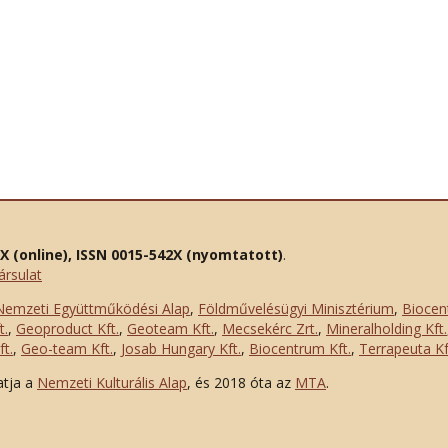
2X (online), ISSN 0015-542X (nyomtatott)
.
ársulat
Nemzeti Együttműködési Alap
,
Földművelésügyi Minisztérium
,
Biocen
t.
,
Geoproduct Kft.
,
Geoteam Kft.
,
Mecsekérc Zrt.
,
Mineralholding Kft.
t.
,
Geo-team Kft.
,
Josab Hungary Kft.
,
Biocentrum Kft.
,
Terrapeuta Kf
atja a
Nemzeti Kulturális Alap
, és 2018 óta az
MTA
.