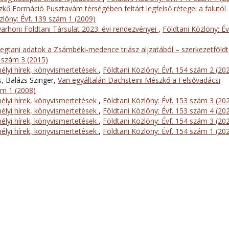
kő Formáció Pusztavám térségében feltárt legfelső rétegei a falutól
zlöny: Évf. 139 szám 1 (2009)
arhoni Földtani Társulat 2023. évi rendezvényei
,
Földtani Közlöny: Év
tegtani adatok a Zsámbéki-medence triász aljzatából – szerkezetföldt
5 szám 3 (2015)
lyi hírek, könyvismertetések
,
Földtani Közlöny: Évf. 154 szám 2 (20
s, Balázs Szinger,
Van egyáltalán Dachsteini Mészkő a Felsővadácsi
ám 1 (2008)
lyi hírek, könyvismertetések
,
Földtani Közlöny: Évf. 153 szám 3 (20
lyi hírek, könyvismertetések
,
Földtani Közlöny: Évf. 153 szám 4 (20
lyi hírek, könyvismertetések
,
Földtani Közlöny: Évf. 154 szám 3 (20
lyi hírek, könyvismertetések
,
Földtani Közlöny: Évf. 154 szám 1 (20