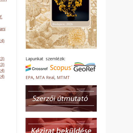
f.
ani
24)
23)
Lapunkat szemlézik:
23)
24)
24)
EPA
,
MTA Real
,
MTMT