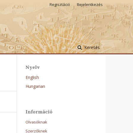
Regisztáció
Bejelentkezés
Keresés
Nyelv
English
Hungarian
Információ
Olvasóknak
Szerzőknek