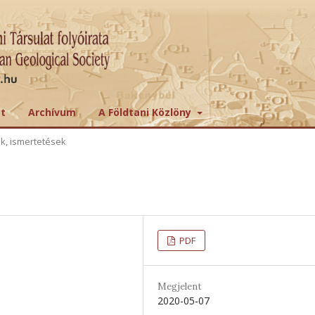
tt
Archívum
A Földtani Közlöny
ek, ismertetések
PDF
Megjelent
2020-05-07