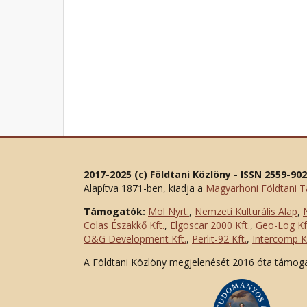
2017-2025 (c) Földtani Közlöny - ISSN 2559-90
Alapítva 1871-ben, kiadja a
Magyarhoni Földtani T
Támogatók:
Mol Nyrt.
,
Nemzeti Kulturális Alap
,
Colas Északkő Kft
.
,
Elgoscar 2000 Kft
.
,
Geo-Log Kf
O&G Development Kft
.
,
Perlit-92 Kft.
,
Intercomp Kf
A Földtani Közlöny megjelenését 2016 óta támog