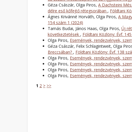
Géza Császár, Olga Piros,
A Dachsteini Mész
délre eső kőfejtő rétegsorában
,
Földtani Kö
Ágnes Krivánné Horváth, Olga Piros,
A Magy
154 szám 1 (2024)
Tamás Budai, János Haas, Olga Piros,
Új ré
következtetések
,
Földtani Közlöny: Évf. 14
Olga Piros,
Események, rendezvények, szemé
Géza Császár, Felix Schlagintweit, Olga Piro
Breccsában?
,
Földtani Közlöny: Évf. 138 sz
Olga Piros,
Események, rendezvények, szemé
Olga Piros,
Események, rendezvények, szemé
Olga Piros,
Események, rendezvények, szemé
Olga Piros,
Események, rendezvények, szemé
1
2
>
>>