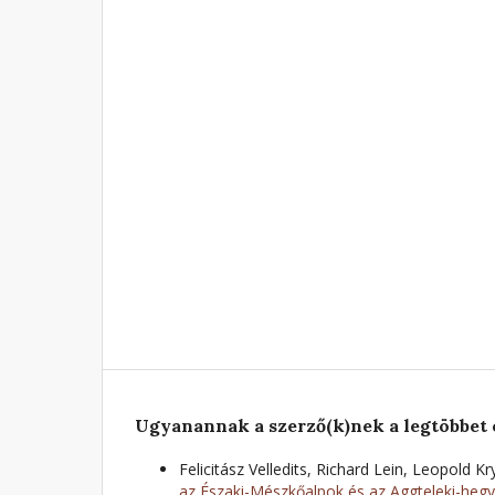
Ugyanannak a szerző(k)nek a legtöbbet 
Felicitász Velledits, Richard Lein, Leopold 
az Északi-Mészkőalpok és az Aggteleki-hegy