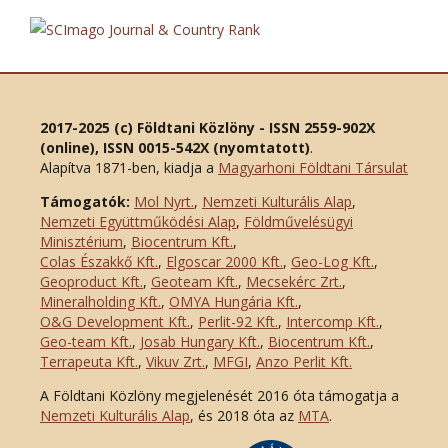
2017-2025 (c) Földtani Közlöny - ISSN 2559-902X
(online), ISSN 0015-542X (nyomtatott)
.
Alapítva 1871-ben, kiadja a
Magyarhoni Földtani Társulat
Támogatók:
Mol Nyrt.
,
Nemzeti Kulturális Alap
,
Nemzeti Együttműködési Alap
,
Földművelésügyi
Minisztérium
,
Biocentrum Kft.
,
Colas Északkő Kft
.
,
Elgoscar 2000 Kft
.
,
Geo-Log Kft.
,
Geoproduct Kft.
,
Geoteam Kft.
,
Mecsekérc Zrt.
,
Mineralholding Kft.
,
OMYA Hungária Kft.
,
O&G Development Kft
.
,
Perlit-92 Kft.
,
Intercomp Kft.
,
Geo-team Kft.
,
Josab Hungary Kft.
,
Biocentrum Kft.
,
Terrapeuta Kft.
,
Vikuv Zrt.
,
MFGI
,
Anzo Perlit Kft.
A Földtani Közlöny megjelenését 2016 óta támogatja a
Nemzeti Kulturális Alap
, és 2018 óta az
MTA
.