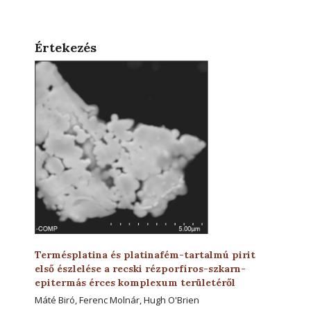
Értekezés
Termésplatina és platinafém-tartalmú pirit
első észlelése a recski rézporfíros-szkarn-
epitermás érces komplexum területéről
Máté Biró, Ferenc Molnár, Hugh O'Brien