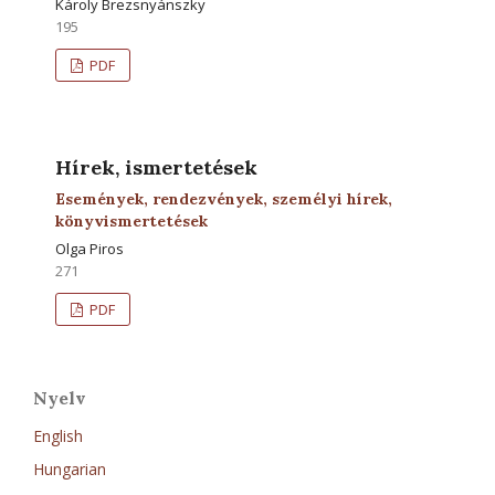
Károly Brezsnyánszky
195
PDF
Hírek, ismertetések
Események, rendezvények, személyi hírek,
könyvismertetések
Olga Piros
271
PDF
Nyelv
English
Hungarian