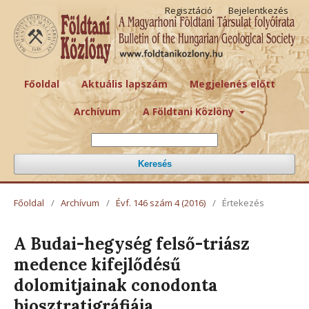
Regisztáció
Bejelentkezés
Főoldal
Aktuális lapszám
Megjelenés előtt
Archívum
A Földtani Közlöny
Keresés
Főoldal
/
Archívum
/
Évf. 146 szám 4 (2016)
/
Értekezés
A Budai-hegység felső-triász
medence kifejlődésű
dolomitjainak conodonta
biosztratigráfiája