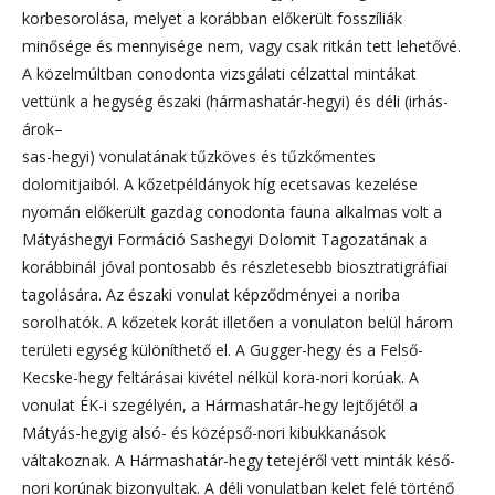
korbesorolása, melyet a korábban előkerült fosszíliák
minősége és mennyisége nem, vagy csak ritkán tett lehetővé.
A közelmúltban conodonta vizsgálati célzattal mintákat
vettünk a hegység északi (hármashatár-hegyi) és déli (irhás-
árok–
sas-hegyi) vonulatának tűzköves és tűzkőmentes
dolomitjaiból. A kőzetpéldányok híg ecetsavas kezelése
nyomán előkerült gazdag conodonta fauna alkalmas volt a
Mátyáshegyi Formáció Sashegyi Dolomit Tagozatának a
korábbinál jóval pontosabb és részletesebb biosztratigráfiai
tagolására. Az északi vonulat képződményei a noriba
sorolhatók. A kőzetek korát illetően a vonulaton belül három
területi egység különíthető el. A Gugger-hegy és a Felső-
Kecske-hegy feltárásai kivétel nélkül kora-nori korúak. A
vonulat ÉK-i szegélyén, a Hármashatár-hegy lejtőjétől a
Mátyás-hegyig alsó- és középső-nori kibukkanások
váltakoznak. A Hármashatár-hegy tetejéről vett minták késő-
nori korúnak bizonyultak. A déli vonulatban kelet felé történő