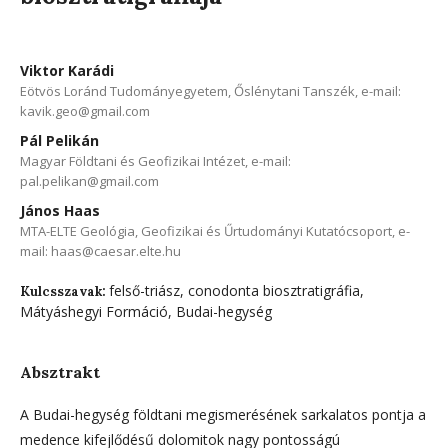
Viktor Karádi
Eötvös Loránd Tudományegyetem, Őslénytani Tanszék, e-mail:
kavik.geo@gmail.com
Pál Pelikán
Magyar Földtani és Geofizikai Intézet, e-mail:
pal.pelikan@gmail.com
János Haas
MTA-ELTE Geológia, Geofizikai és Űrtudományi Kutatócsoport, e-
mail: haas@caesar.elte.hu
felső-triász, conodonta biosztratigráfia,
Kulcsszavak:
Mátyáshegyi Formáció, Budai-hegység
Absztrakt
A Budai-hegység földtani megismerésének sarkalatos pontja a
medence kifejlődésű dolomitok nagy pontosságú