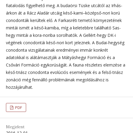
fiatalodás figyelhető meg. A budaörsi Tüske utcától az Irhás-
árkon át a Rácz Aladár utcáig késő-karni–középső-nori korú
conodonták kerültek elő. A Farkasréti temető környezetének
mintái ismét a késő-karniba, míg a keletebbre található Sas-
hegy mintái a kora-noriba sorolhatók. A Gellért-hegy DK-i
végének conodontái késő-nori kort jeleznek. A Budai-hegység
conodonta vizsgálatainak eredményei immár konkrét
adatokkal is alátámasztják a Mátyáshegyi Formáció és a
Csővári Formáció egykorúságát. A fauna részletes elemzése a
késő-triász conodonta evolúciós események és a felső-triász
zonáció még fennálló problémáinak megoldásához is
hozzájárulhat.
PDF
Megjelent
2016-12-01