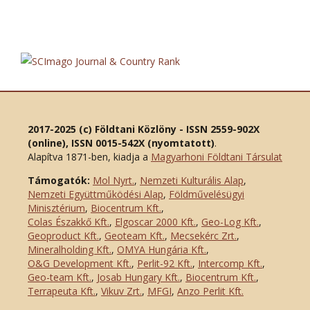
2017-2025 (c) Földtani Közlöny - ISSN 2559-902X
(online), ISSN 0015-542X (nyomtatott)
.
Alapítva 1871-ben, kiadja a
Magyarhoni Földtani Társulat
Támogatók:
Mol Nyrt.
,
Nemzeti Kulturális Alap
,
Nemzeti Együttműködési Alap
,
Földművelésügyi
Minisztérium
,
Biocentrum Kft.
,
Colas Északkő Kft
.
,
Elgoscar 2000 Kft
.
,
Geo-Log Kft.
,
Geoproduct Kft.
,
Geoteam Kft.
,
Mecsekérc Zrt.
,
Mineralholding Kft.
,
OMYA Hungária Kft.
,
O&G Development Kft
.
,
Perlit-92 Kft.
,
Intercomp Kft.
,
Geo-team Kft.
,
Josab Hungary Kft.
,
Biocentrum Kft.
,
Terrapeuta Kft.
,
Vikuv Zrt.
,
MFGI
,
Anzo Perlit Kft.