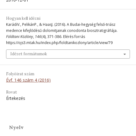
Hogyan kell idézni
KarádiV., PelikánP., & HaasJ. (2016). A Budai-hegység felső-triász
medence kifejlődésű dolomitjainak conodonta biosztratigráfiája.
Földtani Közlöny
,
146
(4), 371-386. Elérés forrás
https://ojs3.mtak.hu/index.php/foldtanikozlony/article/view/79
Idézet formátumok
Folyóirat szám
Évf. 146 szám 4 (2016)
Rovat
Értekezés
Nyelv