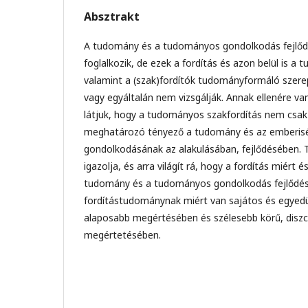
Absztrakt
A tudomány és a tudományos gondolkodás fejlődé
foglalkozik, de ezek a fordítás és azon belül is a 
valamint a (szak)fordítók tudományformáló szerep
vagy egyáltalán nem vizsgálják. Annak ellenére va
látjuk, hogy a tudományos szakfordítás nem csak fi
meghatározó tényező a tudomány és az emberi
gondolkodásának az alakulásában, fejlődésében.
igazolja, és arra világít rá, hogy a fordítás miért e
tudomány és a tudományos gondolkodás fejlődés
fordítástudománynak miért van sajátos és egyedu
alaposabb megértésében és szélesebb körű, diszcipl
megértetésében.