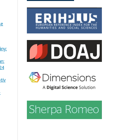
se
ány:
n:
24
tív
-