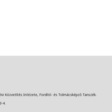
lvi Közvetítés Intézete, Fordító- és Tolmácsképző Tanszék.
3-4.