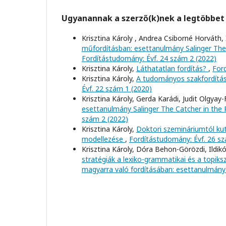
Ugyanannak a szerző(k)nek a legtöbbet 
Krisztina Károly , Andrea Csiborné Horváth,
műfordításban: esettanulmány Salinger The
Fordítástudomány: Évf. 24 szám 2 (2022)
Krisztina Károly,
Láthatatlan fordítás?
,
For
Krisztina Károly,
A tudományos szakfordítás
Évf. 22 szám 1 (2020)
Krisztina Károly, Gerda Karádi, Judit Olgyay
esettanulmány Salinger The Catcher in the
szám 2 (2022)
Krisztina Károly,
Doktori szemináriumtól kut
modellezése
,
Fordítástudomány: Évf. 26 sz
Krisztina Károly, Dóra Behon-Görözdi, Ildikó
stratégiák a lexiko-grammatikai és a topiks
magyarra való fordításában: esettanulmán