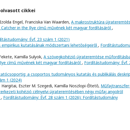
olvasott cikkei
 Izolda Engel, Franciska Van Waarden,
A makrostruktúra újrateremté
 Catcher in the Rye című művének két magyar fordításáról
,
dítástudomány: Évf. 23 szám 1 (2021)
 empirikus kutatásának módszertani lehetőségeiről
,
Fordítástudom
-Fekete, Kamilla Sulyok,
A szövegkohézió újrateremtése műfordításba
 Rye című művének két magyar fordításáról
,
Fordítástudomány: Évf. 
atócsoportig: a csoportos tudományos kutatás és publikálás deskrip
ám 1 (2024)
 Hargitai, Eszter M. Szegedi, Kamilla Noszlopi-Éltető,
Műfajtranszfer
zerkezeti kohézió célnyelvi újrateremtésében négy műfaj angolról
y
,
Fordítástudomány: Évf. 28 szám 1 (2026): Fordítástudomány