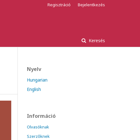
Regisztráció
Bejelentkezés
Keresés
Nyelv
Hungarian
English
Információ
Olvasóknak
Szerzőknek