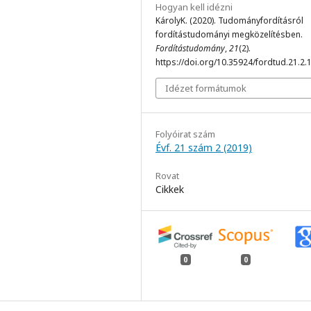
Hogyan kell idézni
KárolyK. (2020). Tudományfordításról
fordítástudományi megközelítésben.
Fordítástudomány
,
21
(2).
https://doi.org/10.35924/fordtud.21.2.
Idézet formátumok
Folyóirat szám
Évf. 21 szám 2 (2019)
Rovat
Cikkek
0
0