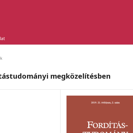
lat
ek
ítástudományi megközelítésben