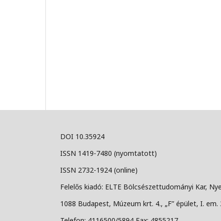
DOI 10.35924
ISSN 1419-7480 (nyomtatott)
ISSN 2732-1924 (online)
Felelős kiadó: ELTE Bölcsészettudományi Kar, Nye
1088 Budapest, Múzeum krt. 4., „F” épület, I. em. 
Telefon: 4116500/5894 Fax: 4855217