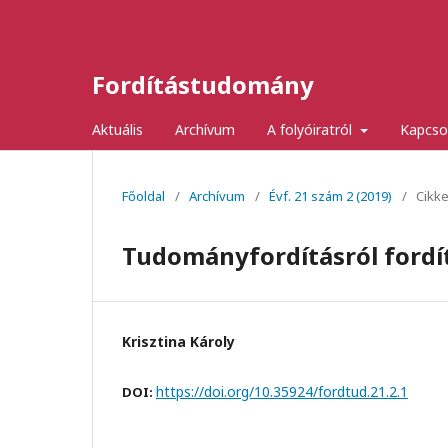
Fordítástudomány
Aktuális
Archívum
A folyóiratról
Kapcso
Főoldal
/
Archívum
/
Évf. 21 szám 2 (2019)
/
Cikk
Tudományfordításról ford
Krisztina Károly
https://doi.org/10.35924/fordtud.21.2.1
DOI: