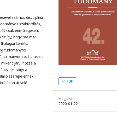
sével számos diszciplína
tudományos szakfordítás,
ét csak érintőlegesen,
n ez így, hogy ma már
lológiai kérdés:
ség tudományos
 Tanulmányom ezt a tézist
́s miként járul hozzá a
éhez, és hogy a
̈lálló szerepe ennek
PDF
ínákon átívelő
Megjelent
2020-01-22