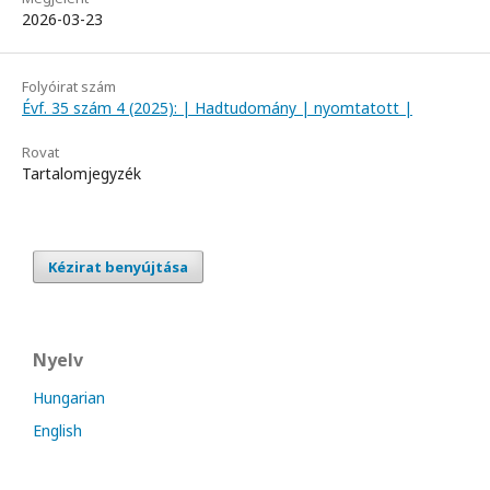
2026-03-23
Folyóirat szám
Évf. 35 szám 4 (2025): | Hadtudomány | nyomtatott |
Rovat
Tartalomjegyzék
Kézirat benyújtása
Nyelv
Hungarian
English