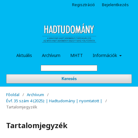
Regisztráció
Bejelentkezés
Aktuális
Archívum
MHTT
Információk
Keresés
Főoldal
/
Archívum
/
Évf. 35 szám 4 (2025): | Hadtudomány | nyomtatott |
/
Tartalomjegyzék
Tartalomjegyzék