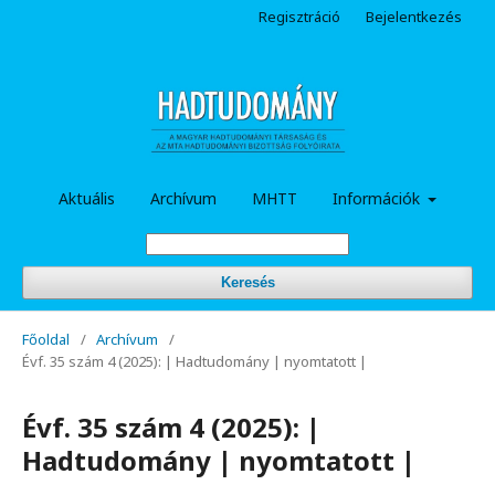
Regisztráció
Bejelentkezés
Aktuális
Archívum
MHTT
Információk
Keresés
Főoldal
/
Archívum
/
Évf. 35 szám 4 (2025): | Hadtudomány | nyomtatott |
Évf. 35 szám 4 (2025): |
Hadtudomány | nyomtatott |