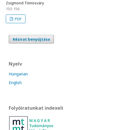
Zsigmond Tömösváry
153-156
PDF
Kézirat benyújtása
Nyelv
Hungarian
English
Folyóiratunkat indexeli