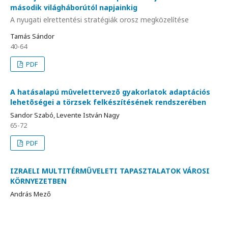
második világháborútól napjainkig
A nyugati elrettentési stratégiák orosz megközelítése
Tamás Sándor
40-64
PDF
A hatásalapú mûvelettervezõ gyakorlatok adaptációs
lehetõségei a törzsek felkészítésének rendszerében
Sandor Szabó, Levente István Nagy
65-72
PDF
IZRAELI MULTITÉRMŰVELETI TAPASZTALATOK VÁROSI
KÖRNYEZETBEN
András Mező