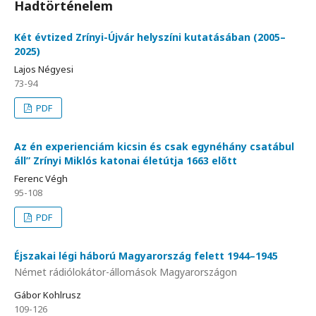
Hadtörténelem
Két évtized Zrínyi-Újvár helyszíni kutatásában (2005–
2025)
Lajos Négyesi
73-94
PDF
Az én experienciám kicsin és csak egynéhány csatábul
áll” Zrínyi Miklós katonai életútja 1663 elõtt
Ferenc Végh
95-108
PDF
Éjszakai légi háború Magyarország felett 1944–1945
Német rádiólokátor-állomások Magyarországon
Gábor Kohlrusz
109-126