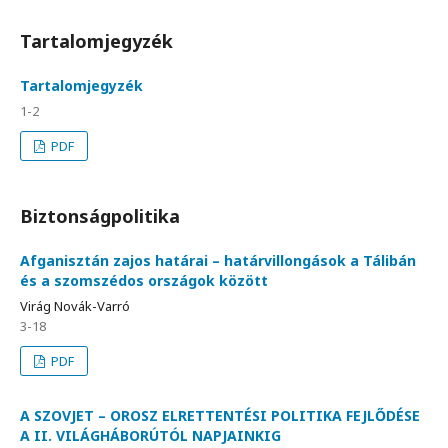
Tartalomjegyzék
Tartalomjegyzék
1-2
PDF
Biztonságpolitika
Afganisztán zajos határai – határvillongások a Tálibán
és a szomszédos országok között
Virág Novák-Varró
3-18
PDF
A SZOVJET – OROSZ ELRETTENTÉSI POLITIKA FEJLŐDÉSE
A II. VILÁGHÁBORÚTÓL NAPJAINKIG