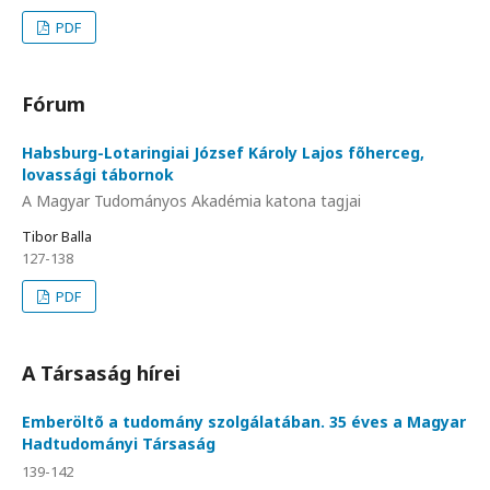
PDF
Fórum
Habsburg-Lotaringiai József Károly Lajos fõherceg,
lovassági tábornok
A Magyar Tudományos Akadémia katona tagjai
Tibor Balla
127-138
PDF
A Társaság hírei
Emberöltõ a tudomány szolgálatában. 35 éves a Magyar
Hadtudományi Társaság
139-142