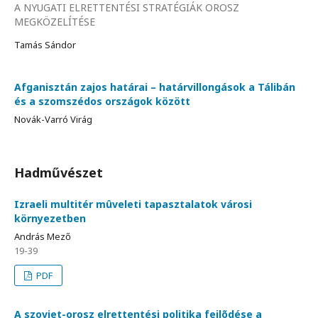
A NYUGATI ELRETTENTÉSI STRATÉGIÁK OROSZ
MEGKÖZELÍTÉSE
Tamás Sándor
Afganisztán zajos határai – határvillongások a Tálibán
és a szomszédos országok között
Novák-Varró Virág
Hadművészet
Izraeli multitér mûveleti tapasztalatok városi
környezetben
András Mező
19-39
PDF
A szovjet-orosz elrettentési politika fejlõdése a