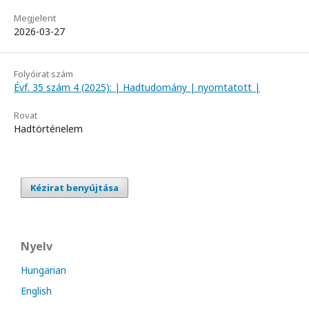
Megjelent
2026-03-27
Folyóirat szám
Évf. 35 szám 4 (2025): | Hadtudomány | nyomtatott |
Rovat
Hadtörténelem
Kézirat benyújtása
Nyelv
Hungarian
English