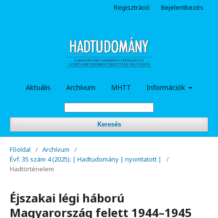
Regisztráció
Bejelentkezés
Aktuális
Archívum
MHTT
Információk
Keresés
Főoldal
/
Archívum
/
Évf. 35 szám 4 (2025): | Hadtudomány | nyomtatott |
/
Hadtörténelem
Éjszakai légi háború
Magyarország felett 1944–1945