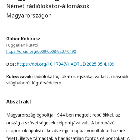
Német rádiólokátor-állomások
Magyarországon
Gábor Kohlrusz
Független kutató
https://orcid.org/0009-0008-9207-0490
https://doi.org/10.17047/HADTUD.2025.35.4.109
DOI:
rádiólokátor, lokátor, éjszakai vadász, második
Kulcsszavak:
világháború, légtérvédelem
Absztrakt
Magyarország égboltja 1944-ben megtelt repülőkkel, az
ország a szövetségesek célpontjává vált. A bombázó
csoportok áprilistól kezdve éjjel-nappal vonultak át hazánk
felett, illetve támadták a hadászatilag fontos célpontokat. A