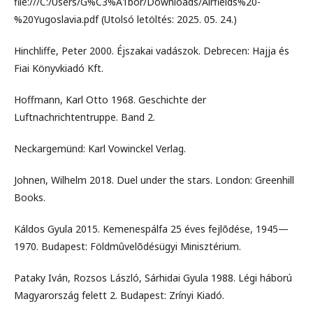
file:///C:/Users/G%C3%A1bor/Downloads/Airfields%20-
%20Yugoslavia.pdf (Utolsó letöltés: 2025. 05. 24.)
Hinchliffe, Peter 2000. Éjszakai vadászok. Debrecen: Hajja és
Fiai Könyvkiadó Kft.
Hoffmann, Karl Otto 1968. Geschichte der
Luftnachrichtentruppe. Band 2.
Neckargemünd: Karl Vowinckel Verlag.
Johnen, Wilhelm 2018. Duel under the stars. London: Greenhill
Books.
Káldos Gyula 2015. Kemenespálfa 25 éves fejlõdése, 1945—
1970. Budapest: Földmûvelõdésügyi Minisztérium.
Pataky Iván, Rozsos László, Sárhidai Gyula 1988. Légi háború
Magyarország felett 2. Budapest: Zrínyi Kiadó.