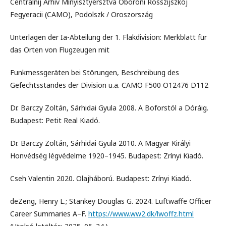
Centralnij Arhiv Minyisztyersztva Oboroni Rosszijszkoj
Fegyeracii (CAMO), Podolszk / Oroszország
Unterlagen der Ia-Abteilung der 1. Flakdivision: Merkblatt für
das Orten von Flugzeugen mit
Funkmessgeräten bei Störungen, Beschreibung des
Gefechtsstandes der Division u.a. CAMO F500 O12476 D112
Dr. Barczy Zoltán, Sárhidai Gyula 2008. A Boforstól a Dóráig.
Budapest: Petit Real Kiadó.
Dr. Barczy Zoltán, Sárhidai Gyula 2010. A Magyar Királyi
Honvédség légvédelme 1920–1945. Budapest: Zrínyi Kiadó.
Cseh Valentin 2020. Olajháború. Budapest: Zrínyi Kiadó.
deZeng, Henry L.; Stankey Douglas G. 2024. Luftwaffe Officer
Career Summaries A–F.
https://www.ww2.dk/lwoffz.html