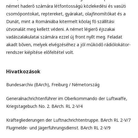
német haderő számára létfontosságú közlekedési és vasúti
csomópontokat, reptereket, gyárakat, olajfinomítókat és a
Dunát, mint a Romániába kitermelt kőolaj fő szállítási
útvonalát meg kellett védeni. A német légierő éjszakai
vadászalakulatai számára ezzel új front nyílt meg. Feladat
akadt bőven, melyek elvégzéséhez a jól működő rádiólokátor-
rendszer kiépítése előfeltétel volt.
Hivatkozások
Bundesarchiv (BArch), Freiburg / Németország
Generalnachrichtenführer im Oberkommando der Luftwaffe,
Kriegstagebuch No. 2. BArch. RL 2-V/4
Kräftegliederungen der Luftnachrichtentruppe. BArch RL 2-V/7
Flugmelde- und Jägerführungsdienst. BArch RL 2-V/9