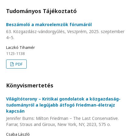
Tudományos Tájékoztató
Beszámoló a makroelemzők fórumáról
63. Közgazdász-vándorgyűlés, Veszprém, 2025. szeptember
4–5.
Laczkó Tihamér
1123-1138
PDF
Könyvismertetés
Világítótorony – Kritikai gondolatok a közgazdaság-
tudományról a legújabb átfogó Friedman-életrajz
kapcsán
Jennifer Burns: Milton Friedman – The Last Conservative.
Farrar, Straus and Giroux, New York, NY, 2023, 575 o.
Csaba László