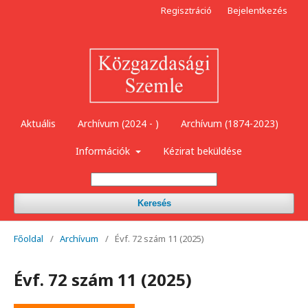
Regisztráció
Bejelentkezés
Aktuális
Archívum (2024 - )
Archívum (1874-2023)
Információk
Kézirat beküldése
Keresés
Főoldal
/
Archívum
/
Évf. 72 szám 11 (2025)
Évf. 72 szám 11 (2025)