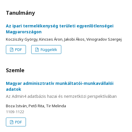
Tanulmány
Az ipari termelékenység területi egyenlőtlenségei
Magyarországon
Kocziszky György, Kincses Áron, Jakobi Ákos, Vinogradov Szergej
PDF
Függelék
Szemle
Magyar adminisztratív munkáltatói-munkavállalói
adatok
Az Admin4 adatbázis hazai és nemzetközi perspektívában
Boza István, Pető Rita, Tir Melinda
1109-1122
PDF