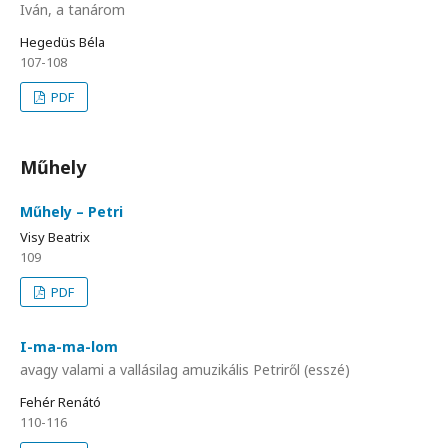
Iván, a tanárom
Hegedüs Béla
107-108
PDF
Műhely
Műhely – Petri
Visy Beatrix
109
PDF
I-ma-ma-lom
avagy valami a vallásilag amuzikális Petriről (esszé)
Fehér Renátó
110-116