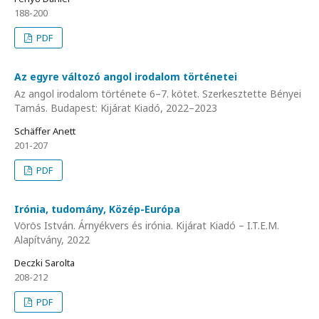
188-200
PDF
Az egyre változó angol irodalom történetei
Az angol irodalom története 6–7. kötet. Szerkesztette Bényei
Tamás. Budapest: Kijárat Kiadó, 2022–2023
Schäffer Anett
201-207
PDF
Irónia, tudomány, Közép-Európa
Vörös István. Árnyékvers és irónia. Kijárat Kiadó – I.T.E.M.
Alapítvány, 2022
Deczki Sarolta
208-212
PDF