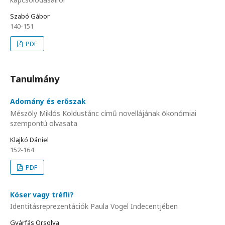
Szabó Gábor
140-151
PDF
Tanulmány
Adomány és erőszak
Mészöly Miklós Koldustánc című novellájának ökonómiai
szempontú olvasata
Klajkó Dániel
152-164
PDF
Kóser vagy tréfli?
Identitásreprezentációk Paula Vogel Indecentjében
Gyárfás Orsolya