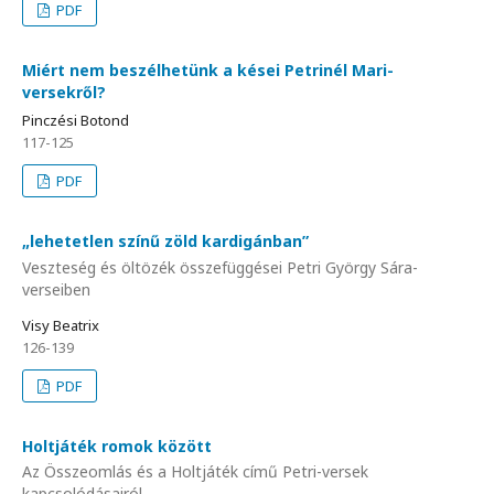
PDF
Miért nem beszélhetünk a kései Petrinél Mari-
versekről?
Pinczési Botond
117-125
PDF
„lehetetlen színű zöld kardigánban”
Veszteség és öltözék összefüggései Petri György Sára-
verseiben
Visy Beatrix
126-139
PDF
Holtjáték romok között
Az Összeomlás és a Holtjáték című Petri-versek
kapcsolódásairól