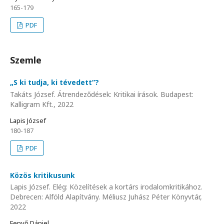
165-179
PDF
Szemle
„S ki tudja, ki tévedett”?
Takáts József. Átrendeződések: Kritikai írások. Budapest:
Kalligram Kft., 2022
Lapis József
180-187
PDF
Közös kritikusunk
Lapis József. Elég: Közelítések a kortárs irodalomkritikához.
Debrecen: Alföld Alapítvány. Méliusz Juhász Péter Könyvtár,
2022
Fenyő Dániel