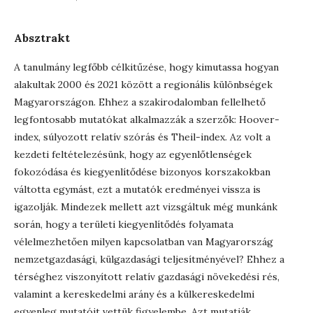
Absztrakt
A tanulmány legfőbb célkitűzése, hogy kimutassa hogyan
alakultak 2000 és 2021 között a regionális különbségek
Magyarországon. Ehhez a szakirodalomban fellelhető
legfontosabb mutatókat alkalmazzák a szerzők: Hoover-
index, súlyozott relatív szórás és Theil-index. Az volt a
kezdeti feltételezésünk, hogy az egyenlőtlenségek
fokozódása és kiegyenlítődése bizonyos korszakokban
váltotta egymást, ezt a mutatók eredményei vissza is
igazolják. Mindezek mellett azt vizsgáltuk még munkánk
során, hogy a területi kiegyenlítődés folyamata
vélelmezhetően milyen kapcsolatban van Magyarország
nemzetgazdasági, külgazdasági teljesítményével? Ehhez a
térséghez viszonyított relatív gazdasági növekedési rés,
valamint a kereskedelmi arány és a külkereskedelmi
egyenleg mutatóit vettük figyelembe. Azt mutatják