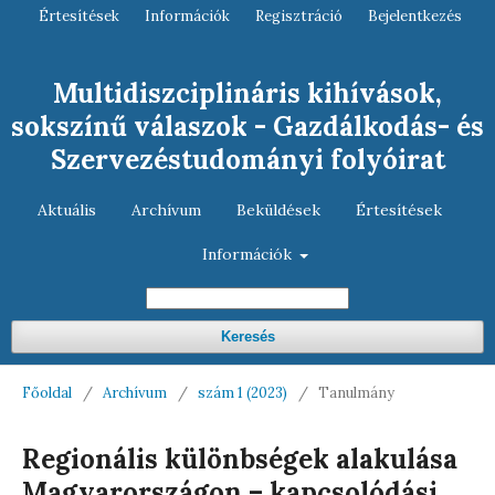
Értesítések
Információk
Regisztráció
Bejelentkezés
Multidiszciplináris kihívások,
sokszínű válaszok - Gazdálkodás- és
Szervezéstudományi folyóirat
Aktuális
Archívum
Beküldések
Értesítések
Információk
Keresés
Főoldal
/
Archívum
/
szám 1 (2023)
/
Tanulmány
Regionális különbségek alakulása
Magyarországon – kapcsolódási