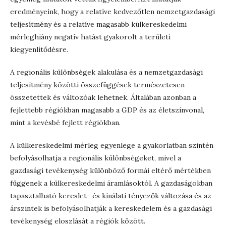
eredményeink, hogy a relatíve kedvezőtlen nemzetgazdasági
teljesítmény és a relatíve magasabb külkereskedelmi
mérleghiány negatív hatást gyakorolt a területi
kiegyenlítődésre.
A regionális különbségek alakulása és a nemzetgazdasági
teljesítmény közötti összefüggések természetesen
összetettek és változóak lehetnek. Általában azonban a
fejlettebb régiókban magasabb a GDP és az életszínvonal,
mint a kevésbé fejlett régiókban.
A külkereskedelmi mérleg egyenlege a gyakorlatban szintén
befolyásolhatja a regionális különbségeket, mivel a
gazdasági tevékenység különböző formái eltérő mértékben
függenek a külkereskedelmi áramlásoktól. A gazdaságokban
tapasztalható kereslet- és kínálati tényezők változása és az
árszintek is befolyásolhatják a kereskedelem és a gazdasági
tevékenység eloszlását a régiók között.