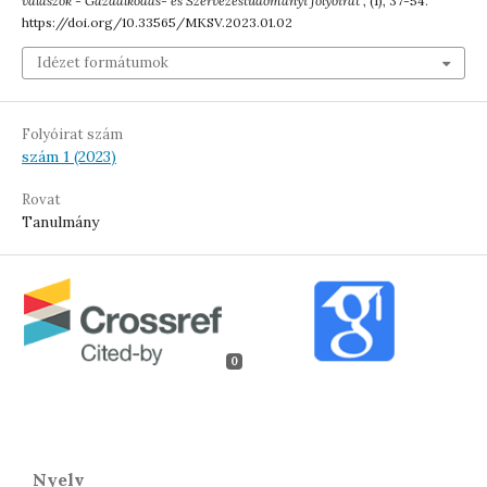
válaszok - Gazdálkodás- és Szervezéstudományi folyóirat
, (1), 37-54.
https://doi.org/10.33565/MKSV.2023.01.02
Idézet formátumok
Folyóirat szám
szám 1 (2023)
Rovat
Tanulmány
0
Nyelv