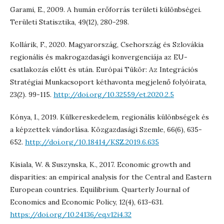
Garami, E., 2009. A humán erőforrás területi különbségei.
Területi Statisztika, 49(12), 280-298.
Kollárik, F., 2020. Magyarország, Csehország és Szlovákia
regionális és makrogazdasági konvergenciája az EU-
csatlakozás előtt és után. Európai Tükör: Az Integrációs
Stratégiai Munkacsoport kéthavonta megjelenő folyóirata,
23(2). 99-115.
http://doi.org/10.32559/et.2020.2.5
Kónya, I., 2019. Külkereskedelem, regionális különbségek és
a képzettek vándorlása. Közgazdasági Szemle, 66(6), 635-
652.
http://doi.org/10.18414/KSZ.2019.6.635
Kisiala, W. & Suszynska, K., 2017. Economic growth and
disparities: an empirical analysis for the Central and Eastern
European countries. Equilibrium. Quarterly Journal of
Economics and Economic Policy, 12(4), 613-631.
https://doi.org/10.24136/eq.v12i4.32