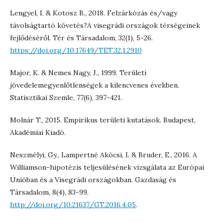
Lengyel, I. & Kotosz B., 2018. Felzárkózás és/vagy
távolságtartó követés?A visegrádi országok térségeinek
fejlődéséről. Tér és Társadalom, 32(1), 5-26.
https://doi.org/10.17649/TET.32.1.2910
Major, K. & Nemes Nagy, J., 1999. Területi
jövedelemegyenlőtlenségek a kilencvenes években.
Statisztikai Szemle, 77(6), 397-421.
Molnár T., 2015. Empirikus területi kutatások. Budapest,
Akadémiai Kiadó.
Neszmélyi, Gy., Lampertné Akócsi, I. & Bruder, E., 2016. A
Williamson-hipotézis teljesülésének vizsgálata az Európai
Unióban és a Visegrádi országokban. Gazdaság és
Társadalom, 8(4), 83-99.
http://doi.org/10.21637/GT.2016.4.05
.