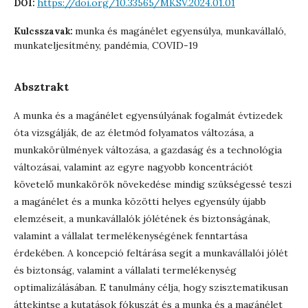
https://doi.org/10.33565/MKSV.2024.01.01
DOI:
munka és magánélet egyensúlya, munkavállaló,
Kulcsszavak:
munkateljesítmény, pandémia, COVID-19
Absztrakt
A munka és a magánélet egyensúlyának fogalmát évtizedek
óta vizsgálják, de az életmód folyamatos változása, a
munkakörülmények változása, a gazdaság és a technológia
változásai, valamint az egyre nagyobb koncentrációt
követelő munkakörök növekedése mindig szükségessé teszi
a magánélet és a munka közötti helyes egyensúly újabb
elemzéseit, a munkavállalók jólétének és biztonságának,
valamint a vállalat termelékenységének fenntartása
érdekében. A koncepció feltárása segít a munkavállalói jólét
és biztonság, valamint a vállalati termelékenység
optimalizálásában. E tanulmány célja, hogy szisztematikusan
áttekintse a kutatások fókuszát és a munka és a magánélet