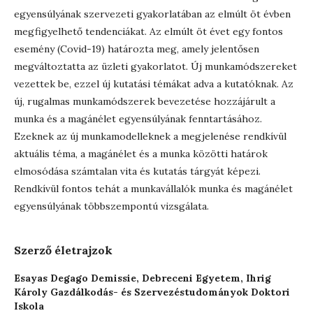
egyensúlyának szervezeti gyakorlatában az elmúlt öt évben
megfigyelhető tendenciákat. Az elmúlt öt évet egy fontos
esemény (Covid-19) határozta meg, amely jelentősen
megváltoztatta az üzleti gyakorlatot. Új munkamódszereket
vezettek be, ezzel új kutatási témákat adva a kutatóknak. Az
új, rugalmas munkamódszerek bevezetése hozzájárult a
munka és a magánélet egyensúlyának fenntartásához.
Ezeknek az új munkamodelleknek a megjelenése rendkívül
aktuális téma, a magánélet és a munka közötti határok
elmosódása számtalan vita és kutatás tárgyát képezi.
Rendkívül fontos tehát a munkavállalók munka és magánélet
egyensúlyának többszempontú vizsgálata.
Szerző életrajzok
Esayas Degago Demissie,
Debreceni Egyetem, Ihrig
Károly Gazdálkodás- és Szervezéstudományok Doktori
Iskola