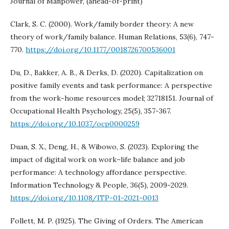
Journal of Manpower, (ahead-of-print)
Clark, S. C. (2000). Work/family border theory: A new
theory of work/family balance. Human Relations, 53(6), 747-
770.
https://doi.org/10.1177/0018726700536001
Du, D., Bakker, A. B., & Derks, D. (2020). Capitalization on
positive family events and task performance: A perspective
from the work-home resources model; 32718151. Journal of
Occupational Health Psychology, 25(5), 357-367.
https://doi.org/10.1037/ocp0000259
Duan, S. X., Deng, H., & Wibowo, S. (2023). Exploring the
impact of digital work on work–life balance and job
performance: A technology affordance perspective.
Information Technology & People, 36(5), 2009-2029.
https://doi.org/10.1108/ITP-01-2021-0013
Follett, M. P. (1925). The Giving of Orders. The American