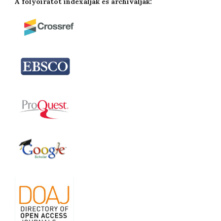
A folyóiratot indexálják és archiválják: