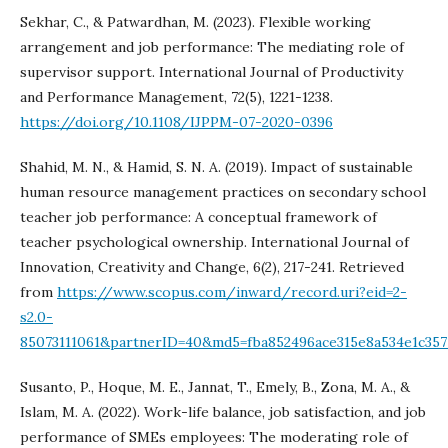
Sekhar, C., & Patwardhan, M. (2023). Flexible working
arrangement and job performance: The mediating role of
supervisor support. International Journal of Productivity
and Performance Management, 72(5), 1221-1238.
https://doi.org/10.1108/IJPPM-07-2020-0396
Shahid, M. N., & Hamid, S. N. A. (2019). Impact of sustainable
human resource management practices on secondary school
teacher job performance: A conceptual framework of
teacher psychological ownership. International Journal of
Innovation, Creativity and Change, 6(2), 217-241. Retrieved
from
https://www.scopus.com/inward/record.uri?eid=2-
s2.0-
85073111061&partnerID=40&md5=fba852496ace315e8a534e1c357
Susanto, P., Hoque, M. E., Jannat, T., Emely, B., Zona, M. A., &
Islam, M. A. (2022). Work-life balance, job satisfaction, and job
performance of SMEs employees: The moderating role of