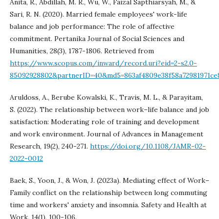
Anita, R., Abdillah, M. R., Wu, W., Faizal Sapthiarsyah, M., &
Sari, R. N. (2020). Married female employees' work-life
balance and job performance: The role of affective
commitment. Pertanika Journal of Social Sciences and
Humanities, 28(3), 1787-1806. Retrieved from
https://www.scopus.com/inward/record.uri?eid=2-s2.0-
85092928802&partnerID=40&md5=863af4809e38f58a72981971ce
Aruldoss, A., Berube Kowalski, K., Travis, M. L., & Parayitam,
S. (2022). The relationship between work–life balance and job
satisfaction: Moderating role of training and development
and work environment. Journal of Advances in Management
Research, 19(2), 240-271.
https://doi.org/10.1108/JAMR-02-
2022-0012
Baek, S., Yoon, J., & Won, J. (2023a). Mediating effect of Work–
Family conflict on the relationship between long commuting
time and workers' anxiety and insomnia. Safety and Health at
Work, 14(1), 100-106.