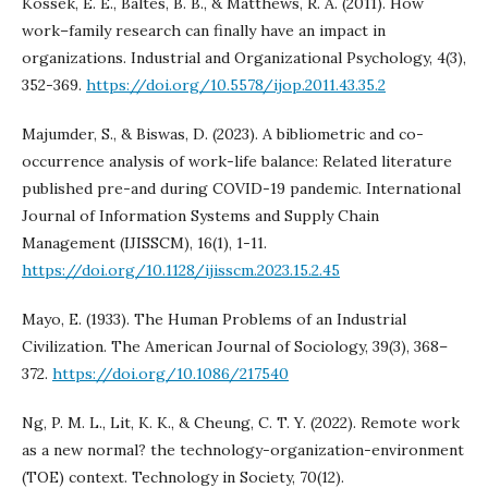
Kossek, E. E., Baltes, B. B., & Matthews, R. A. (2011). How
work–family research can finally have an impact in
organizations. Industrial and Organizational Psychology, 4(3),
352-369.
https://doi.org/10.5578/ijop.2011.43.35.2
Majumder, S., & Biswas, D. (2023). A bibliometric and co-
occurrence analysis of work-life balance: Related literature
published pre-and during COVID-19 pandemic. International
Journal of Information Systems and Supply Chain
Management (IJISSCM), 16(1), 1-11.
https://doi.org/10.1128/ijisscm.2023.15.2.45
Mayo, E. (1933). The Human Problems of an Industrial
Civilization. The American Journal of Sociology, 39(3), 368–
372.
https://doi.org/10.1086/217540
Ng, P. M. L., Lit, K. K., & Cheung, C. T. Y. (2022). Remote work
as a new normal? the technology-organization-environment
(TOE) context. Technology in Society, 70(12).