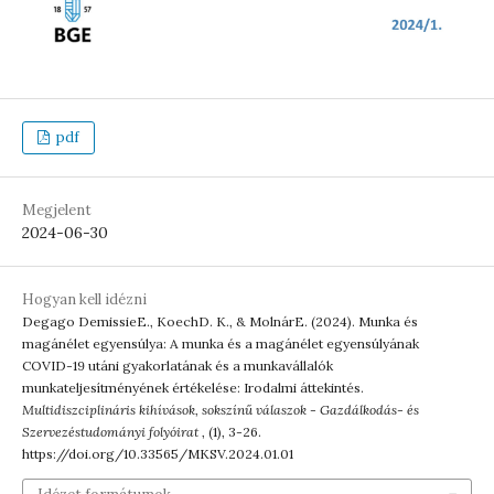
pdf
Megjelent
2024-06-30
Hogyan kell idézni
Degago DemissieE., KoechD. K., & MolnárE. (2024). Munka és
magánélet egyensúlya: A munka és a magánélet egyensúlyának
COVID-19 utáni gyakorlatának és a munkavállalók
munkateljesítményének értékelése: Irodalmi áttekintés.
Multidiszciplináris kihívások, sokszínű válaszok - Gazdálkodás- és
Szervezéstudományi folyóirat
, (1), 3-26.
https://doi.org/10.33565/MKSV.2024.01.01