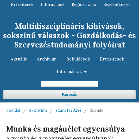
Értesítések
Információk
Regisztráció
Bejelentkezés
Multidiszciplináris kihívások,
sokszínű válaszok - Gazdálkodás- és
Szervezéstudományi folyóirat
Aktuális
Archívum
Beküldések
Értesítések
Információk
Keresés
Főoldal
/
Archívum
/
szám 1 (2024)
/
Szemle
Munka és magánélet egyensúlya
A munka és a magánélet egyensúlyának