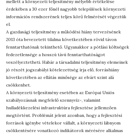
mellett a környezeti teljesítmény mélyebb értékelése
érdekében a 30 ezer főnél nagyobb települések környezeti
információs rendszerének teljes körű felmérését végeztük
el.
A gazdasági teljesítmény a működési hiány tervezésének
2013 óta bevezetett tilalma következtében rövid távon
fenntarthatónak tekinthető. Ugyanakkor a pótlási költségek
fedezetlensége a hosszú távú fenntarthatóságot
veszélyeztetheti. Habár a társadalmi teljesítmény elemeinek
jó részét jogszabályi kötelezettség írja elő, forráshiány
következtében az ellátás minősége az elvárt szint alá
csökkenhet.
A környezeti teljesítmény esetében az Európai Uniós
szabályozásnak megfelelő szennyvíz-, valamint
hulladékkezelési infrastruktúra fejlesztése jellemzően
megtörtént. Problémát jelent azonban, hogy a fejlesztési
források igénybe vételekor vállalt, a környezeti lábnyom
csökkentésére vonatkozó indikátorok mérésére alkalmas