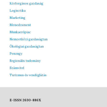
Körforgásos gazdaság
Logisztika
Marketing
Menedzsment
Munkaerőpiac
Nemzetközi gazdaságtan
Ökológiai gazdaságtan
Penzugy
Regionális tudomány
Számvitel
Turizmus és vendéglátás
E-ISSN 2630-886X