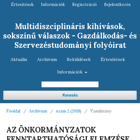
Értesítések
Információk
Regisztráció
Bejelentkezés
Multidiszciplináris kihívások,
sokszínű válaszok - Gazdálkodás- és
Szervezéstudományi folyóirat
Aktuális
Archívum
Beküldések
Értesítések
Információk
Keresés
Főoldal
/
Archívum
/
szám 2 (2018)
/
Tanulmány
AZ ÖNKORMÁNYZATOK
FENNTARTHATÓSÁGI ELEMZÉSE