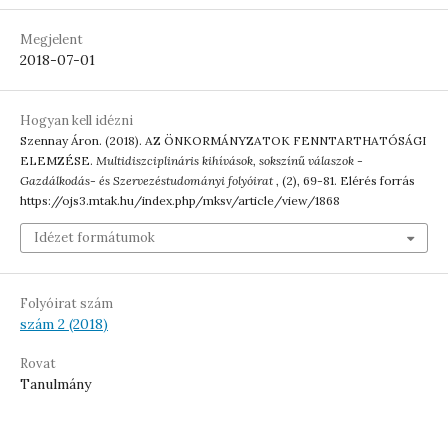
Megjelent
2018-07-01
Hogyan kell idézni
Szennay Áron. (2018). AZ ÖNKORMÁNYZATOK FENNTARTHATÓSÁGI
ELEMZÉSE.
Multidiszciplináris kihívások, sokszínű válaszok -
Gazdálkodás- és Szervezéstudományi folyóirat
, (2), 69-81. Elérés forrás
https://ojs3.mtak.hu/index.php/mksv/article/view/1868
Idézet formátumok
Folyóirat szám
szám 2 (2018)
Rovat
Tanulmány