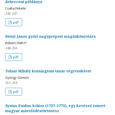
debreceni példánya
Csaba Fekete
243-247
pdf
Bényi János győri nagyprépost magánkönyvtára
Róbert Oláh P.
248-256
pdf
Tolnai Mihály kensingtoni tanár végrendelete
György Gömöri
257-259
pdf
Xystus Paulus Schier (1727–1772), egy kevéssé ismert
magyar művelődéstörténész