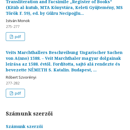
Transliteration and Facsimile „Register of Books”
(Kitāb al-kutub, MTA Könyvtára, Keleti Gyűjtemény, MS
Török F. 59), ed. by Gülru Necipoğlu...
István Monok
275-277
pdf
Veits Marchthallers Beschreibung Ungarischer Sachen
von A(nno) 1588. – Veit Marchthaler magyar dolgainak
leírása az 1588. évtől. Fordította, sajtó alá rendezte és
bevezette NÉMETH S. Katalin. Budapest, ...
Róbert Szvorényi
277-282
pdf
Számunk szerzői
Számunk szerzői