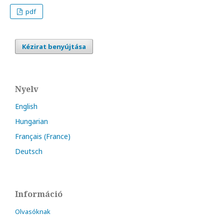
pdf
Kézirat benyújtása
Nyelv
English
Hungarian
Français (France)
Deutsch
Információ
Olvasóknak