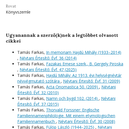
Rovat
Könyvszemle
Ugyanannak a szerző(k)nek a legtöbbet olvasott
cikkei
Tamás Farkas,
In memoriam Hajdú Mihály (1933–2014)
,
Névtani Értesítő: Évf. 36 (2014)
Tamás Farkas,
Fazakas Emese szerk., B. Gergely Piroska
,
Névtani Értesítő: Évf. 47 (2025)
Tamás Farkas,
Hajdú Mihály: Az 1913. évi helységnévtár
névvégmutató szótára
,
Névtani Értesítő: Évf. 31 (2009)
Tamás Farkas,
Acta Onomastica 50. (2009)
,
Névtani
Értesítő: Évf. 32 (2010)
Tamás Farkas,
Namn och bygd 102. (2014)
,
Névtani
Értesítő: Évf. 37 (2015)
Tamás Farkas,
Thorvald Forssner: Englische
Familiennamenphilologie. Mit einem etymologischen
Familiennamenbuch
,
Névtani Értesítő: Évf. 30 (2008)
Tamás Farkas,
Fülöp László (1944–2025)
,
Névtani