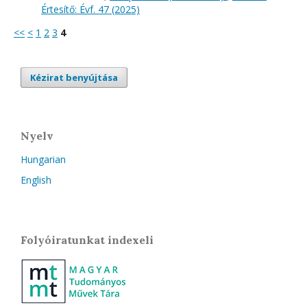
Értesítő: Évf. 47 (2025)
<<
<
1
2
3
4
Kézirat benyújtása
Nyelv
Hungarian
English
Folyóiratunkat indexeli