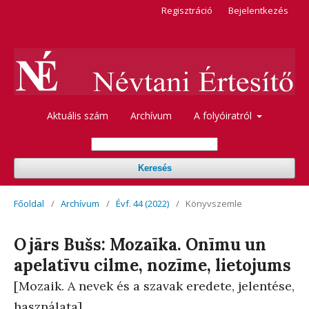
Regisztráció
Bejelentkezés
Aktuális szám
Archívum
A folyóiratról
Keresés
Főoldal
/
Archívum
/
Évf. 44 (2022)
/
Könyvszemle
Ojārs Bušs: Mozaīka. Onīmu un
apelatīvu cilme, nozīme, lietojums
[Mozaik. A nevek és a szavak eredete, jelentése,
használata]