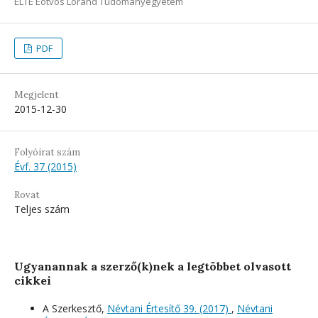
ELTE Eötvös Loránd Tudományegyetem
PDF
Megjelent
2015-12-30
Folyóirat szám
Évf. 37 (2015)
Rovat
Teljes szám
Ugyanannak a szerző(k)nek a legtöbbet olvasott
cikkei
A Szerkesztő,
Névtani Értesítő 39. (2017)
,
Névtani