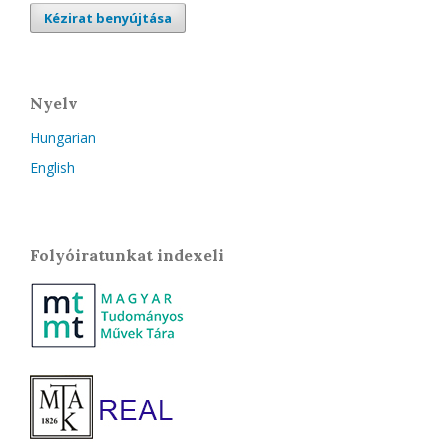
Kézirat benyújtása
Nyelv
Hungarian
English
Folyóiratunkat indexeli