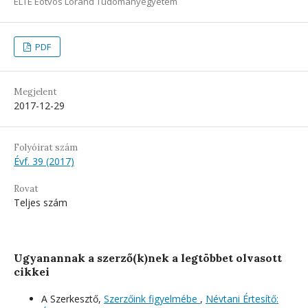
ELTE Eötvös Loránd Tudományegyetem
PDF
Megjelent
2017-12-29
Folyóirat szám
Évf. 39 (2017)
Rovat
Teljes szám
Ugyanannak a szerző(k)nek a legtöbbet olvasott
cikkei
A Szerkesztő,
Szerzőink figyelmébe
,
Névtani Értesítő: