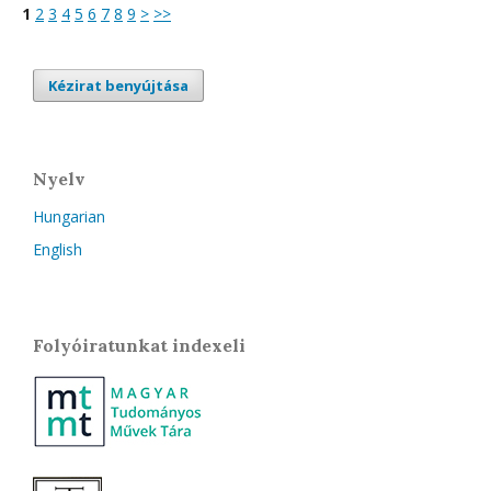
1
2
3
4
5
6
7
8
9
>
>>
Kézirat benyújtása
Nyelv
Hungarian
English
Folyóiratunkat indexeli