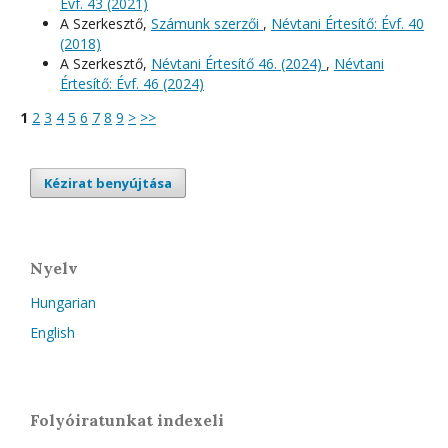
Évf. 43 (2021)
A Szerkesztő,
Számunk szerzői
,
Névtani Értesítő: Évf. 40
(2018)
A Szerkesztő,
Névtani Értesítő 46. (2024)
,
Névtani
Értesítő: Évf. 46 (2024)
1
2
3
4
5
6
7
8
9
>
>>
Kézirat benyújtása
Nyelv
Hungarian
English
Folyóiratunkat indexeli