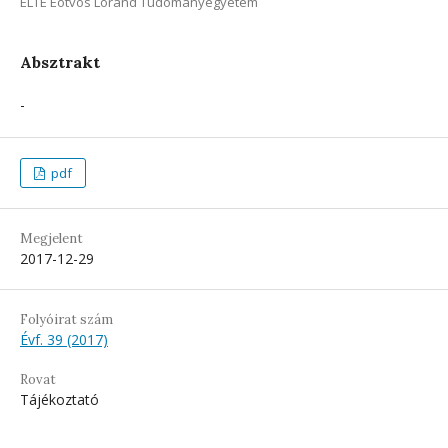
ELTE Eötvös Loránd Tudományegyetem
Absztrakt
-
pdf
Megjelent
2017-12-29
Folyóirat szám
Évf. 39 (2017)
Rovat
Tájékoztató