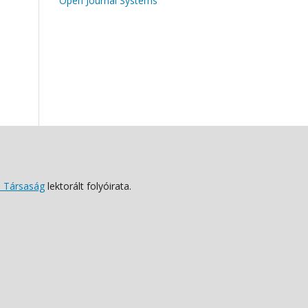
Open Journal Systems
 Társaság
lektorált folyóirata.