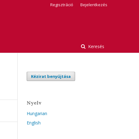
Regisztráció
Bejelentkezés
Keresés
Kézirat benyújtása
Nyelv
Hungarian
English