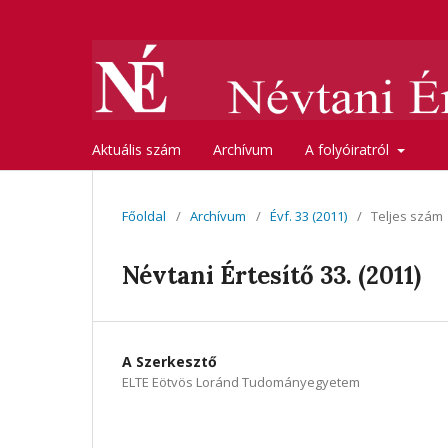
Aktuális szám
Archívum
A folyóiratról
Főoldal
/
Archívum
/
Évf. 33 (2011)
/
Teljes szám
Névtani Értesítő 33. (2011)
A Szerkesztő
ELTE Eötvös Loránd Tudományegyetem