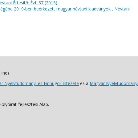
évtani Értesítő: Évf. 37 (2015)
őségébe 2019-ben beérkezett magyar névtani kiadványok
,
Névtani
line)
 Nyelvtudományi és Finnugor Intézete
és a
Magyar Nyelvtudományi
lyóirat-fejlesztési Alap.