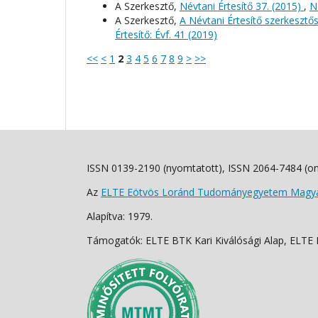
A Szerkesztő,
Névtani Értesítő 37. (2015)
,
N
A Szerkesztő,
A Névtani Értesítő szerkeszt
Értesítő: Évf. 41 (2019)
<<
<
1
2
3
4
5
6
7
8
9
>
>>
ISSN 0139-2190 (nyomtatott), ISSN 2064-7484 (on
Az
ELTE Eötvös Loránd Tudományegyetem Magyar
Alapítva: 1979.
Támogatók: ELTE BTK Kari Kiválósági Alap, ELTE Fo