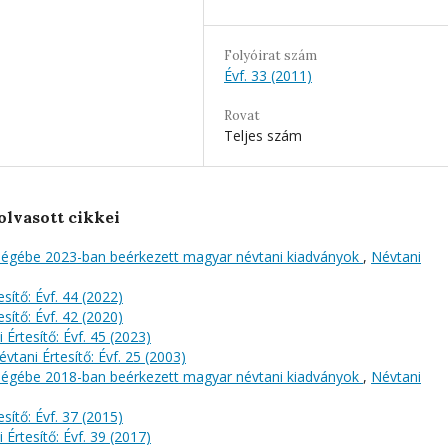
Folyóirat szám
Évf. 33 (2011)
Rovat
Teljes szám
olvasott cikkei
őségébe 2023-ban beérkezett magyar névtani kiadványok
,
Névtani
sítő: Évf. 44 (2022)
sítő: Évf. 42 (2020)
 Értesítő: Évf. 45 (2023)
évtani Értesítő: Évf. 25 (2003)
őségébe 2018-ban beérkezett magyar névtani kiadványok
,
Névtani
sítő: Évf. 37 (2015)
 Értesítő: Évf. 39 (2017)