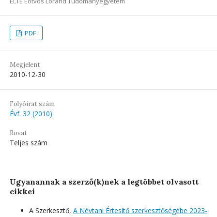
ELTE Eötvös Loránd Tudományegyetem
PDF
Megjelent
2010-12-30
Folyóirat szám
Évf. 32 (2010)
Rovat
Teljes szám
Ugyanannak a szerző(k)nek a legtöbbet olvasott
cikkei
A Szerkesztő,
A Névtani Értesítő szerkesztőségébe 2023-