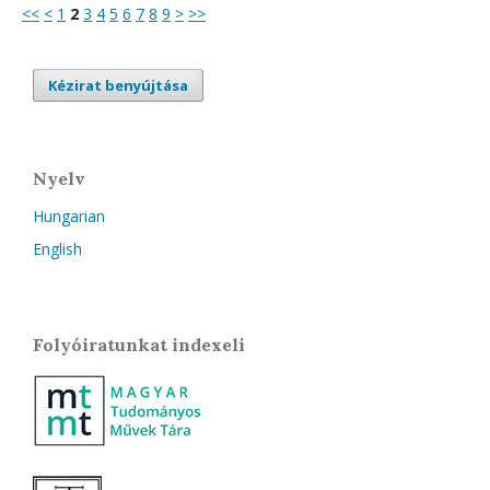
<<
<
1
2
3
4
5
6
7
8
9
>
>>
Kézirat benyújtása
Nyelv
Hungarian
English
Folyóiratunkat indexeli