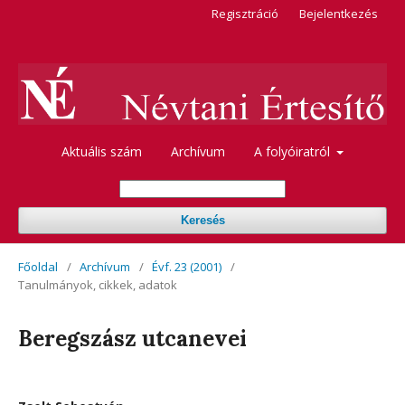
Regisztráció
Bejelentkezés
Aktuális szám
Archívum
A folyóiratról
Keresés
Főoldal
/
Archívum
/
Évf. 23 (2001)
/
Tanulmányok, cikkek, adatok
Beregszász utcanevei