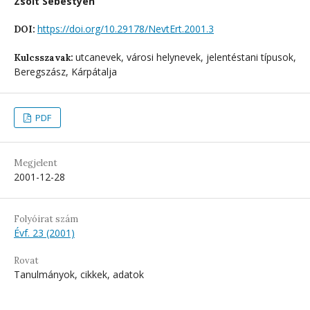
Zsolt Sebestyén
https://doi.org/10.29178/NevtErt.2001.3
DOI:
utcanevek, városi helynevek, jelentéstani típusok,
Kulcsszavak:
Beregszász, Kárpátalja
PDF
Megjelent
2001-12-28
Folyóirat szám
Évf. 23 (2001)
Rovat
Tanulmányok, cikkek, adatok