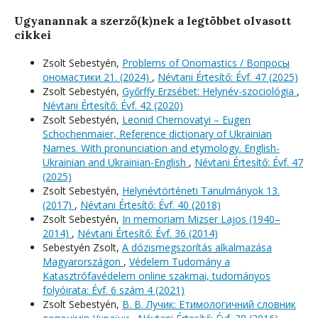
Ugyanannak a szerző(k)nek a legtöbbet olvasott
cikkei
Zsolt Sebestyén,
Problems of Onomastics / Вопросы
oномастики 21. (2024)
,
Névtani Értesítő: Évf. 47 (2025)
Zsolt Sebestyén,
Győrffy Erzsébet: Helynév-szociológia
,
Névtani Értesítő: Évf. 42 (2020)
Zsolt Sebestyén,
Leonid Chernovatyi – Eugen
Schochenmaier, Reference dictionary of Ukrainian
Names. With pronunciation and etymology. English-
Ukrainian and Ukrainian-English
,
Névtani Értesítő: Évf. 47
(2025)
Zsolt Sebestyén,
Helynévtörténeti Tanulmányok 13.
(2017)
,
Névtani Értesítő: Évf. 40 (2018)
Zsolt Sebestyén,
In memoriam Mizser Lajos (1940–
2014)
,
Névtani Értesítő: Évf. 36 (2014)
Sebestyén Zsolt,
A dózismegszorítás alkalmazása
Magyarországon
,
Védelem Tudomány a
Katasztrófavédelem online szakmai, tudományos
folyóirata: Évf. 6 szám 4 (2021)
Zsolt Sebestyén,
В. В. Лучик: Етимологичний словник