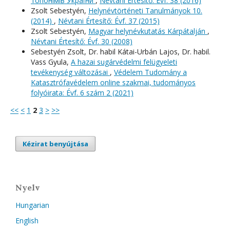
топонімів України
,
Névtani Értesítő: Évf. 38 (2016)
Zsolt Sebestyén,
Helynévtörténeti Tanulmányok 10.
(2014)
,
Névtani Értesítő: Évf. 37 (2015)
Zsolt Sebestyén,
Magyar helynévkutatás Kárpátalján
,
Névtani Értesítő: Évf. 30 (2008)
Sebestyén Zsolt, Dr. habil Kátai-Urbán Lajos, Dr. habil.
Vass Gyula,
A hazai sugárvédelmi felügyeleti
tevékenység változásai
,
Védelem Tudomány a
Katasztrófavédelem online szakmai, tudományos
folyóirata: Évf. 6 szám 2 (2021)
<<
<
1
2
3
>
>>
Kézirat benyújtása
Nyelv
Hungarian
English