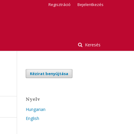
Regisztráció
Bejelentkezés
Keresés
Kézirat benyújtása
Nyelv
Hungarian
English