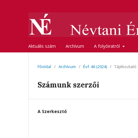
Aktuális szám
Archívum
A folyóiratról
Főoldal
/
Archívum
/
Évf. 46 (2024)
/
Tájékoztató
Számunk szerzői
A Szerkesztő