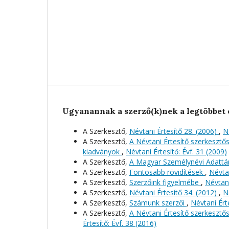
Ugyanannak a szerző(k)nek a legtöbbet 
A Szerkesztő,
Névtani Értesítő 28. (2006)
,
N
A Szerkesztő,
A Névtani Értesítő szerkeszt
kiadványok
,
Névtani Értesítő: Évf. 31 (2009)
A Szerkesztő,
A Magyar Személynévi Adattá
A Szerkesztő,
Fontosabb rövidítések
,
Névtan
A Szerkesztő,
Szerzőink figyelmébe
,
Névtani
A Szerkesztő,
Névtani Értesítő 34. (2012)
,
N
A Szerkesztő,
Számunk szerzői
,
Névtani Érte
A Szerkesztő,
A Névtani Értesítő szerkeszt
Értesítő: Évf. 38 (2016)