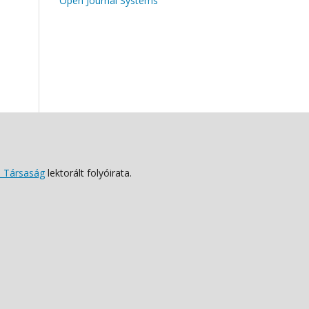
Open Journal Systems
 Társaság
lektorált folyóirata.