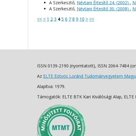
A Szerkesztő,
Névtani Értesítő 24. (2002)
,
N
A Szerkesztő,
Névtani Értesítő 30. (2008)
,
N
<<
<
1
2
3
4
5
6
7
8
9
10
>
>>
ISSN 0139-2190 (nyomtatott), ISSN 2064-7484 (on
Az
ELTE Eötvös Loránd Tudományegyetem Magyar
Alapítva: 1979.
Támogatók: ELTE BTK Kari Kiválósági Alap, ELTE Fo