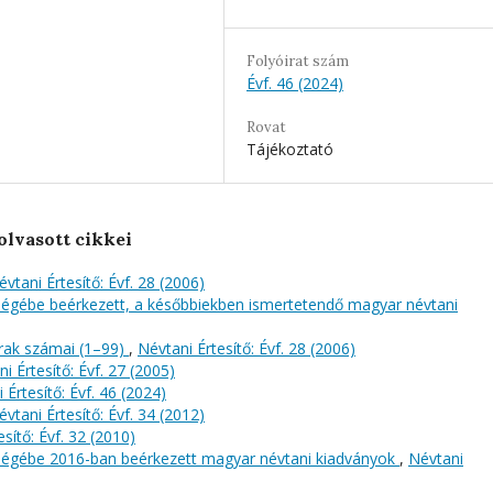
Folyóirat szám
Évf. 46 (2024)
Rovat
Tájékoztató
olvasott cikkei
évtani Értesítő: Évf. 28 (2006)
őségébe beérkezett, a későbbiekben ismertetendő magyar névtani
rak számai (1–99)
,
Névtani Értesítő: Évf. 28 (2006)
i Értesítő: Évf. 27 (2005)
 Értesítő: Évf. 46 (2024)
évtani Értesítő: Évf. 34 (2012)
sítő: Évf. 32 (2010)
őségébe 2016-ban beérkezett magyar névtani kiadványok
,
Névtani