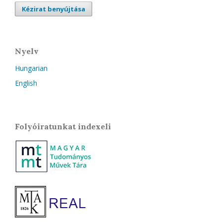
Kézirat benyújtása
Nyelv
Hungarian
English
Folyóiratunkat indexeli