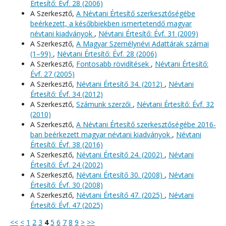
Értesítő: Évf. 28 (2006)
A Szerkesztő,
A Névtani Értesítő szerkesztőségébe
beérkezett, a későbbiekben ismertetendő magyar
névtani kiadványok
,
Névtani Értesítő: Évf. 31 (2009)
A Szerkesztő,
A Magyar Személynévi Adattárak számai
(1–99)
,
Névtani Értesítő: Évf. 28 (2006)
A Szerkesztő,
Fontosabb rövidítések
,
Névtani Értesítő:
Évf. 27 (2005)
A Szerkesztő,
Névtani Értesítő 34. (2012)
,
Névtani
Értesítő: Évf. 34 (2012)
A Szerkesztő,
Számunk szerzői
,
Névtani Értesítő: Évf. 32
(2010)
A Szerkesztő,
A Névtani Értesítő szerkesztőségébe 2016-
ban beérkezett magyar névtani kiadványok
,
Névtani
Értesítő: Évf. 38 (2016)
A Szerkesztő,
Névtani Értesítő 24. (2002)
,
Névtani
Értesítő: Évf. 24 (2002)
A Szerkesztő,
Névtani Értesítő 30. (2008)
,
Névtani
Értesítő: Évf. 30 (2008)
A Szerkesztő,
Névtani Értesítő 47. (2025)
,
Névtani
Értesítő: Évf. 47 (2025)
<<
<
1
2
3
4
5
6
7
8
9
>
>>