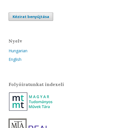
Kézirat benyújtása
Nyelv
Hungarian
English
Folyóiratunkat indexeli