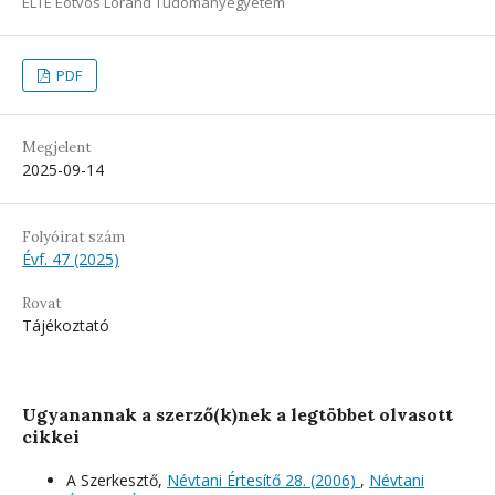
ELTE Eötvös Loránd Tudományegyetem
PDF
Megjelent
2025-09-14
Folyóirat szám
Évf. 47 (2025)
Rovat
Tájékoztató
Ugyanannak a szerző(k)nek a legtöbbet olvasott
cikkei
A Szerkesztő,
Névtani Értesítő 28. (2006)
,
Névtani