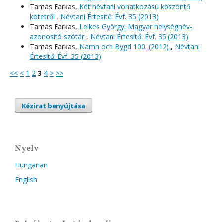
Tamás Farkas,
Két névtani vonatkozású köszöntő
kötetről
,
Névtani Értesítő: Évf. 35 (2013)
Tamás Farkas,
Lelkes György: Magyar helységnév-
azonosító szótár
,
Névtani Értesítő: Évf. 35 (2013)
Tamás Farkas,
Namn och Bygd 100. (2012)
,
Névtani
Értesítő: Évf. 35 (2013)
<<
<
1
2
3
4
>
>>
Kézirat benyújtása
Nyelv
Hungarian
English