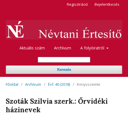
Regisztráció
Bejelentkezés
Aktuális szám
Archívum
A folyóiratról
Keresés
Főoldal
/
Archívum
/
Évf. 40 (2018)
/
Könyvszemle
Szoták Szilvia szerk.: Őrvidéki
házinevek