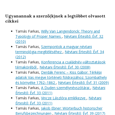
Ugyanannak a szerző(k)nek a legtöbbet olvasott
cikkei
Tamás Farkas,
Willy Van Langendonck: Theory and
Typology of Proper Names
,
Névtani Értesítő: Évf. 32
(2010)
Tamás Farkas,
Szempontok a magyar névtani
terminológia megítéléséhez
,
Névtani Értesítő: Évf. 34
(2012)
Tamás Farkas,
Konferencia a családnév-változtatások
témaköréből
,
Névtani Értesítő: Évf. 30 (2008)
Tamás Farkas,
Derdák Ferenc – Kiss Gábor: Térképi
adatok Vas megye történeti földrajzához. Szombathely
és környéke 1762–1862
,
Névtani Értesítő: Évf. 31 (2009)
Tamás Farkas,
A Duden személynévszótárai
,
Névtani
Értesítő: Évf. 33 (2011)
Tamás Farkas,
Vincze Lászlóra emlékezve
,
Névtani
Értesítő: Évf. 33 (2011)
Tamás Farkas,
Jakob Ebner: Wörterbuch historischer
Berufsbezeichnungen
,
Névtani Értesítő: Évf. 39 (2017)