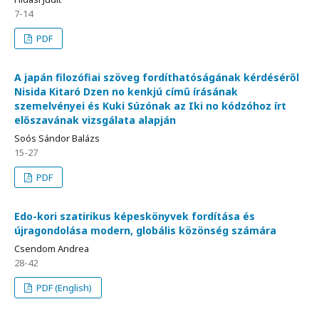
7-14
PDF
A japán filozófiai szöveg fordíthatóságának kérdéséről
Nisida Kitaró Dzen no kenkjú című írásának
szemelvényei és Kuki Súzónak az Iki no kódzóhoz írt
előszavának vizsgálata alapján
Soós Sándor Balázs
15-27
PDF
Edo-kori szatirikus képeskönyvek fordítása és
újragondolása modern, globális közönség számára
Csendom Andrea
28-42
PDF (English)