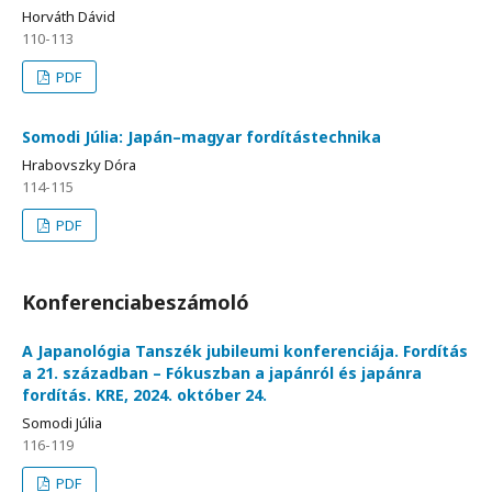
Horváth Dávid
110-113
PDF
Somodi Júlia: Japán–magyar fordítástechnika
Hrabovszky Dóra
114-115
PDF
Konferenciabeszámoló
A Japanológia Tanszék jubileumi konferenciája. Fordítás
a 21. században – Fókuszban a japánról és japánra
fordítás. KRE, 2024. október 24.
Somodi Júlia
116-119
PDF