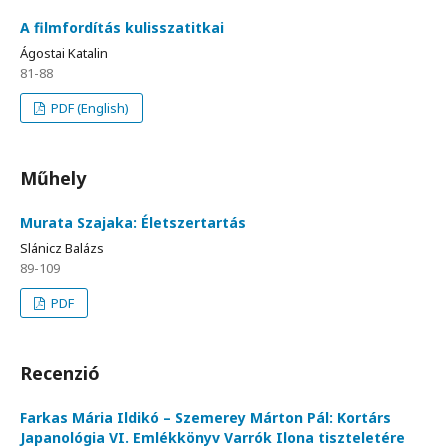
A filmfordítás kulisszatitkai
Ágostai Katalin
81-88
PDF (English)
Műhely
Murata Szajaka: Életszertartás
Slánicz Balázs
89-109
PDF
Recenzió
Farkas Mária Ildikó – Szemerey Márton Pál: Kortárs
Japanológia VI. Emlékkönyv Varrók Ilona tiszteletére