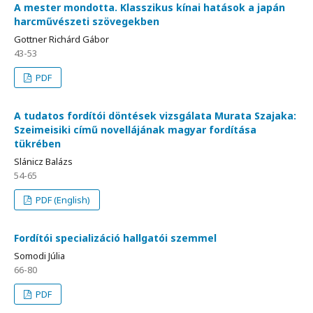
A mester mondotta. Klasszikus kínai hatások a japán
harcművészeti szövegekben
Gottner Richárd Gábor
43-53
PDF
A tudatos fordítói döntések vizsgálata Murata Szajaka:
Szeimeisiki című novellájának magyar fordítása
tükrében
Slánicz Balázs
54-65
PDF (English)
Fordítói specializáció hallgatói szemmel
Somodi Júlia
66-80
PDF