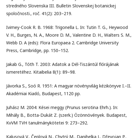
stredného Slovenska III. Bulletin Slovenskej botanickej
spoločnosti., roč. 41(2): 203–219.
Ivimey-Cook R. B. 1968: Trigonella L. In: Tutin T. G., Heywood
V. H., Burges, N. A., Moore D. M., Valentine D. H., Walters S. M.,
Webb D. A (eds): Flora Europaea 2. Cambridge University
Press, Cambridge, pp. 150–152.
Jakab G., Tóth T. 2003: Adatok a Dél-Tiszántúl flórájának
ismeretéhez. Kitaibelia 8(1): 89–98.
Jávorka S., Soó R. 1951: A magyar növényvilág kézikönyve I.–II.
Akadémiai Kiadó, Budapest, 1120 pp.
Juhász M. 2004: Kései meggy (Prunus serotina Ehrh.). In:
Mihály B., Botta-Dukát Z. (szerk.) Özönnövények. Budapest,
KvVM TVH tanulmánykötetei 9: 273–292.
Kalusová V., Čeplová N., Chytrý M., Danihelka J., Dřevojan P.,