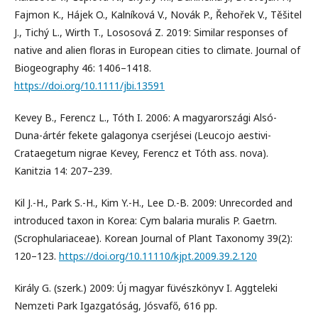
Fajmon K., Hájek O., Kalníková V., Novák P., Řehořek V., Těšitel
J., Tichý L., Wirth T., Lososová Z. 2019: Similar responses of
native and alien floras in European cities to climate. Journal of
Biogeography 46: 1406–1418.
https://doi.org/10.1111/jbi.13591
Kevey B., Ferencz L., Tóth I. 2006: A magyarországi Alsó-
Duna-ártér fekete galagonya cserjései (Leucojo aestivi-
Crataegetum nigrae Kevey, Ferencz et Tóth ass. nova).
Kanitzia 14: 207–239.
Kil J.-H., Park S.-H., Kim Y.-H., Lee D.-B. 2009: Unrecorded and
introduced taxon in Korea: Cym balaria muralis P. Gaetrn.
(Scrophulariaceae). Korean Journal of Plant Taxonomy 39(2):
120–123.
https://doi.org/10.11110/kjpt.2009.39.2.120
Király G. (szerk.) 2009: Új magyar füvészkönyv I. Aggteleki
Nemzeti Park Igazgatóság, Jósvafő, 616 pp.