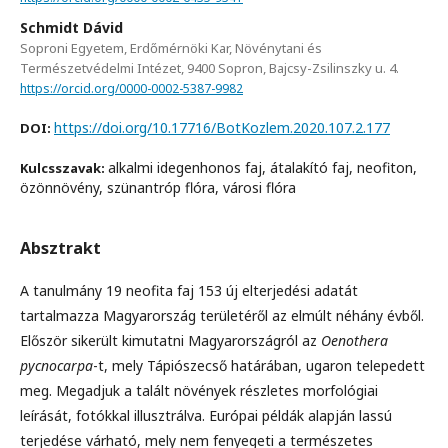
Schmidt Dávid
Soproni Egyetem, Erdőmérnöki Kar, Növénytani és
Természetvédelmi Intézet, 9400 Sopron, Bajcsy-Zsilinszky u. 4.
https://orcid.org/0000-0002-5387-9982
https://doi.org/10.17716/BotKozlem.2020.107.2.177
DOI:
alkalmi idegenhonos faj, átalakító faj, neofiton,
Kulcsszavak:
özönnövény, szünantróp flóra, városi flóra
Absztrakt
A tanulmány 19 neofita faj 153 új elterjedési adatát
tartalmazza Magyarország területéről az elmúlt néhány évből.
Először sikerült kimutatni Magyarországról az
Oenothera
pycnocarpa
-t, mely Tápiószecső határában, ugaron telepedett
meg. Megadjuk a talált növények részletes morfológiai
leírását, fotókkal illusztrálva. Európai példák alapján lassú
terjedése várható, mely nem fenyegeti a természetes