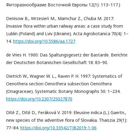
Фиторазнообразие Восточной Европы 12(1): 113–117.)
Denisow B., Wrzesień M., Mamchur Z., Chuba M. 2017:
Invasive flora within urban railway areas: a case study from
Lublin (Poland) and Lviv (Ukraine). Acta Agrobotanica 70(4): 1–
14.
https://doi.org/10.5586/aa.1727
de Vries H. 1900: Das Spaltungsgesetz der Bastarde. Berichte
der Deutschen Botanischen Gesellschaft 18: 83–90.
Dietrich W., Wagner W. L., Raven P. H. 1997: Systematics of
Oenothera section Oenothera subsection Oenothera
(Onagraceae). Systematic Botany Monographs 50: 1–234.
https://doi.org/10.2307/25027870
Dítě Z., Dítě D., Feráková V. 2019: Eleusine indica (L.) Gaertn.,
new species of the adventive flora of Slovakia. Thaiszia 29(1):
77–84.
https://doi.org/10.33542/TJB2019-1-06