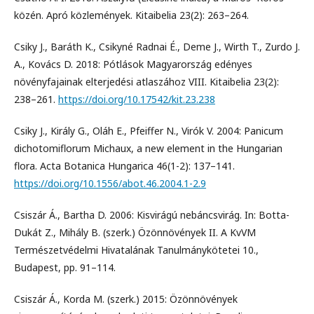
közén. Apró közlemények. Kitaibelia 23(2): 263–264.
Csiky J., Baráth K., Csikyné Radnai É., Deme J., Wirth T., Zurdo J.
A., Kovács D. 2018: Pótlások Magyarország edényes
növényfajainak elterjedési atlaszához VIII. Kitaibelia 23(2):
238–261.
https://doi.org/10.17542/kit.23.238
Csiky J., Király G., Oláh E., Pfeiffer N., Virók V. 2004: Panicum
dichotomiflorum Michaux, a new element in the Hungarian
flora. Acta Botanica Hungarica 46(1-2): 137–141.
https://doi.org/10.1556/abot.46.2004.1-2.9
Csiszár Á., Bartha D. 2006: Kisvirágú nebáncsvirág. In: Botta-
Dukát Z., Mihály B. (szerk.) Özönnövények II. A KvVM
Természetvédelmi Hivatalának Tanulmánykötetei 10.,
Budapest, pp. 91–114.
Csiszár Á., Korda M. (szerk.) 2015: Özönnövények