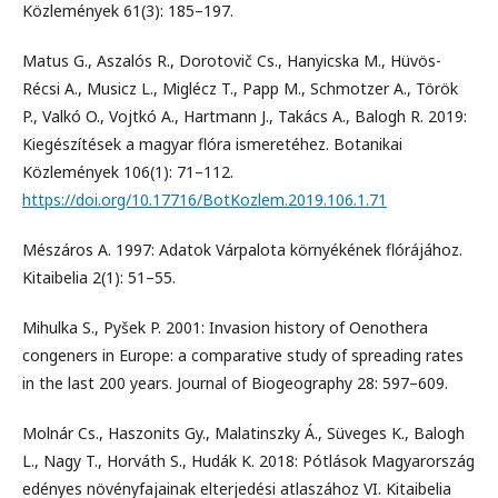
Közlemények 61(3): 185–197.
Matus G., Aszalós R., Dorotovič Cs., Hanyicska M., Hüvös-
Récsi A., Musicz L., Miglécz T., Papp M., Schmotzer A., Török
P., Valkó O., Vojtkó A., Hartmann J., Takács A., Balogh R. 2019:
Kiegészítések a magyar flóra ismeretéhez. Botanikai
Közlemények 106(1): 71–112.
https://doi.org/10.17716/BotKozlem.2019.106.1.71
Mészáros A. 1997: Adatok Várpalota környékének flórájához.
Kitaibelia 2(1): 51–55.
Mihulka S., Pyšek P. 2001: Invasion history of Oenothera
congeners in Europe: a comparative study of spreading rates
in the last 200 years. Journal of Biogeography 28: 597–609.
Molnár Cs., Haszonits Gy., Malatinszky Á., Süveges K., Balogh
L., Nagy T., Horváth S., Hudák K. 2018: Pótlások Magyarország
edényes növényfajainak elterjedési atlaszához VI. Kitaibelia