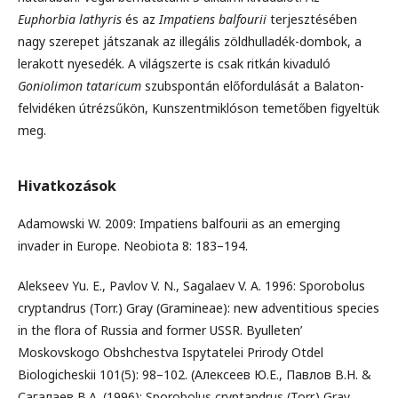
Euphorbia lathyris
és az
Impatiens balfourii
terjesztésében
nagy szerepet játszanak az illegális zöldhulladék-dombok, a
lerakott nyesedék. A világszerte is csak ritkán kivaduló
Goniolimon tataricum
szubspontán előfordulását a Balaton-
felvidéken útrézsűkön, Kunszentmiklóson temetőben figyeltük
meg.
Hivatkozások
Adamowski W. 2009: Impatiens balfourii as an emerging
invader in Europe. Neobiota 8: 183–194.
Alekseev Yu. E., Pavlov V. N., Sagalaev V. A. 1996: Sporobolus
cryptandrus (Torr.) Gray (Gramineae): new adventitious species
in the flora of Russia and former USSR. Byulleten’
Moskovskogo Obshchestva Ispytatelei Prirody Otdel
Biologicheskii 101(5): 98–102. (Алексеев Ю.Е., Павлов В.Н. &
Сагалаев В.А. (1996): Sporobolus cryptandrus (Torr.) Gray