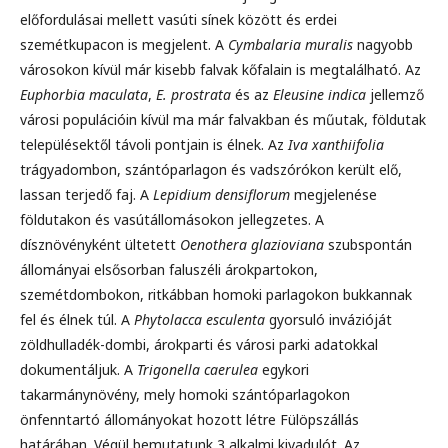
előfordulásai mellett vasúti sínek között és erdei
szemétkupacon is megjelent. A
Cymbalaria muralis
nagyobb
városokon kívül már kisebb falvak kőfalain is megtalálható. Az
Euphorbia maculata
,
E. prostrata
és az
Eleusine indica
jellemző
városi populációin kívül ma már falvakban és műutak, földutak
településektől távoli pontjain is élnek. Az
Iva xanthiifolia
trágyadombon, szántóparlagon és vadszórókon került elő,
lassan terjedő faj. A
Lepidium densiflorum
megjelenése
földutakon és vasútállomásokon jellegzetes. A
dísznövényként ültetett
Oenothera glazioviana
szubspontán
állományai elsősorban faluszéli árokpartokon,
szemétdombokon, ritkábban homoki parlagokon bukkannak
fel és élnek túl. A
Phytolacca esculenta
gyorsuló invázióját
zöldhulladék-dombi, árokparti és városi parki adatokkal
dokumentáljuk. A
Trigonella caerulea
egykori
takarmánynövény, mely homoki szántóparlagokon
önfenntartó állományokat hozott létre Fülöpszállás
határában. Végül bemutatunk 3 alkalmi kivadulót. Az