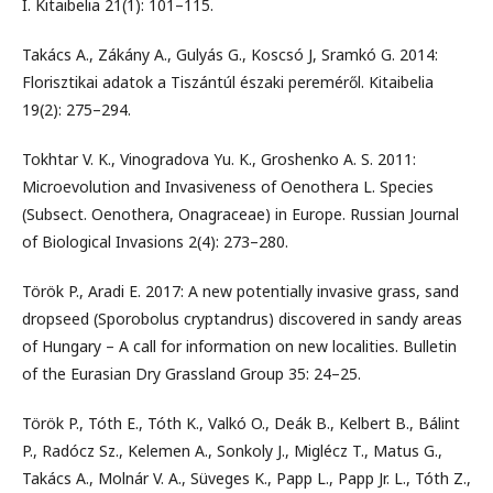
I. Kitaibelia 21(1): 101–115.
Takács A., Zákány A., Gulyás G., Koscsó J, Sramkó G. 2014:
Florisztikai adatok a Tiszántúl északi pereméről. Kitaibelia
19(2): 275–294.
Tokhtar V. K., Vinogradova Yu. K., Groshenko A. S. 2011:
Microevolution and Invasiveness of Oenothera L. Species
(Subsect. Oenothera, Onagraceae) in Europe. Russian Journal
of Biological Invasions 2(4): 273–280.
Török P., Aradi E. 2017: A new potentially invasive grass, sand
dropseed (Sporobolus cryptandrus) discovered in sandy areas
of Hungary – A call for information on new localities. Bulletin
of the Eurasian Dry Grassland Group 35: 24–25.
Török P., Tóth E., Tóth K., Valkó O., Deák B., Kelbert B., Bálint
P., Radócz Sz., Kelemen A., Sonkoly J., Miglécz T., Matus G.,
Takács A., Molnár V. A., Süveges K., Papp L., Papp Jr. L., Tóth Z.,