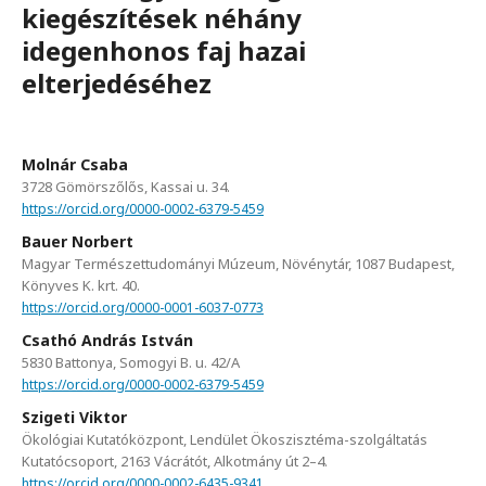
kiegészítések néhány
idegenhonos faj hazai
elterjedéséhez
Molnár Csaba
3728 Gömörszőlős, Kassai u. 34.
https://orcid.org/0000-0002-6379-5459
Bauer Norbert
Magyar Természettudományi Múzeum, Növénytár, 1087 Budapest,
Könyves K. krt. 40.
https://orcid.org/0000-0001-6037-0773
Csathó András István
5830 Battonya, Somogyi B. u. 42/A
https://orcid.org/0000-0002-6379-5459
Szigeti Viktor
Ökológiai Kutatóközpont, Lendület Ökoszisztéma-szolgáltatás
Kutatócsoport, 2163 Vácrátót, Alkotmány út 2–4.
https://orcid.org/0000-0002-6435-9341