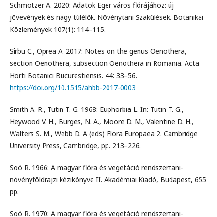
Schmotzer A. 2020: Adatok Eger város flórájához: új
jövevények és nagy túlélők. Növénytani Szakülések. Botanikai
Közlemények 107(1): 114–115.
Sîrbu C., Oprea A. 2017: Notes on the genus Oenothera,
section Oenothera, subsection Oenothera in Romania. Acta
Horti Botanici Bucurestiensis. 44: 33–56.
https://doi.org/10.1515/ahbb-2017-0003
Smith A. R., Tutin T. G. 1968: Euphorbia L. In: Tutin T. G.,
Heywood V. H., Burges, N. A., Moore D. M., Valentine D. H.,
Walters S. M., Webb D. A (eds) Flora Europaea 2. Cambridge
University Press, Cambridge, pp. 213–226.
Soó R. 1966: A magyar flóra és vegetáció rendszertani-
növényföldrajzi kézikönyve II. Akadémiai Kiadó, Budapest, 655
pp.
Soó R. 1970: A magyar flóra és vegetáció rendszertani-