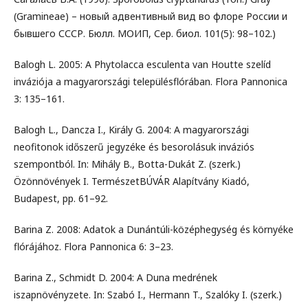
(Gramineae) – новый адвентивный вид во флоре России и
бывшего СССР. Бюлл. МОИП, Сер. биол. 101(5): 98–102.)
Balogh L. 2005: A Phytolacca esculenta van Houtte szelíd
inváziója a magyarországi településflórában. Flora Pannonica
3: 135–161.
Balogh L., Dancza I., Király G. 2004: A magyarországi
neofitonok időszerű jegyzéke és besorolásuk inváziós
szempontból. In: Mihály B., Botta-Dukát Z. (szerk.)
Özönnövények I. TermészetBÚVÁR Alapítvány Kiadó,
Budapest, pp. 61–92.
Barina Z. 2008: Adatok a Dunántúli-középhegység és környéke
flórájához. Flora Pannonica 6: 3–23.
Barina Z., Schmidt D. 2004: A Duna medrének
iszapnövényzete. In: Szabó I., Hermann T., Szalóky I. (szerk.)