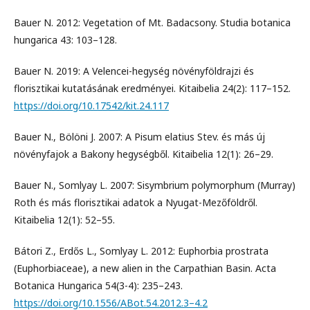
Bauer N. 2012: Vegetation of Mt. Badacsony. Studia botanica
hungarica 43: 103–128.
Bauer N. 2019: A Velencei-hegység növényföldrajzi és
florisztikai kutatásának eredményei. Kitaibelia 24(2): 117–152.
https://doi.org/10.17542/kit.24.117
Bauer N., Bölöni J. 2007: A Pisum elatius Stev. és más új
növényfajok a Bakony hegységből. Kitaibelia 12(1): 26–29.
Bauer N., Somlyay L. 2007: Sisymbrium polymorphum (Murray)
Roth és más florisztikai adatok a Nyugat-Mezőföldről.
Kitaibelia 12(1): 52–55.
Bátori Z., Erdős L., Somlyay L. 2012: Euphorbia prostrata
(Euphorbiaceae), a new alien in the Carpathian Basin. Acta
Botanica Hungarica 54(3-4): 235–243.
https://doi.org/10.1556/ABot.54.2012.3–4.2