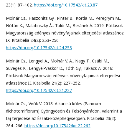
23(1): 87–102.
https://doi.org/10.17542/kit.23.87
Molnár Cs., Haszonits Gy., Pintér B., Korda M., Peregrym M.,
Nótári K., Malatinszky Á., Toldi M., Beránek Á. 2019: Pótlások
Magyarország edényes növényfajainak elterjedési atlaszához
IX. Kitaibelia 24(2): 253–256.
https://doi.org/10.17542/kit.24.253
Molnár Cs., Lengyel A., Molnár V. A., Nagy T., Csábi M.,
Süveges K., Lengyel-Vaskor D., Tóth Gy., Takács A. 2016:
Pótlások Magyarország edényes növényfajainak elterjedési
atlaszához II. Kitaibelia 21(2): 227–252.
https://doi.org/10.17542/kit.21.227
Molnár Cs., Virók V. 2018: A karcsú köles (Panicum
dichotomiflorum) Gyöngyösön és Felsőnyárádon, valamint a
faj terjedése az Északi-középhegységben. Kitaibelia 23(2):
264–266.
https://doi.org/10.17542/kit.22.262