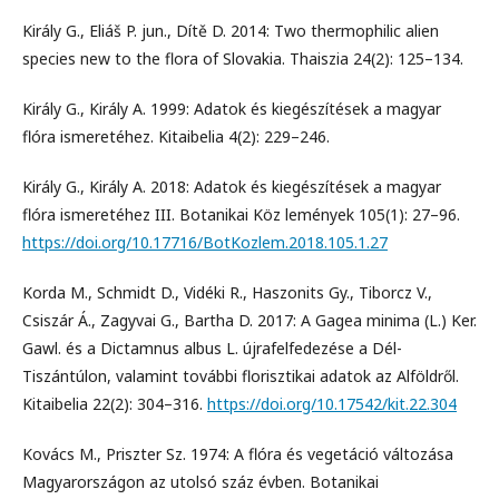
Király G., Eliáš P. jun., Dítě D. 2014: Two thermophilic alien
species new to the flora of Slovakia. Thaiszia 24(2): 125–134.
Király G., Király A. 1999: Adatok és kiegészítések a magyar
flóra ismeretéhez. Kitaibelia 4(2): 229–246.
Király G., Király A. 2018: Adatok és kiegészítések a magyar
flóra ismeretéhez III. Botanikai Köz lemények 105(1): 27–96.
https://doi.org/10.17716/BotKozlem.2018.105.1.27
Korda M., Schmidt D., Vidéki R., Haszonits Gy., Tiborcz V.,
Csiszár Á., Zagyvai G., Bartha D. 2017: A Gagea minima (L.) Ker.
Gawl. és a Dictamnus albus L. újrafelfedezése a Dél-
Tiszántúlon, valamint további florisztikai adatok az Alföldről.
Kitaibelia 22(2): 304–316.
https://doi.org/10.17542/kit.22.304
Kovács M., Priszter Sz. 1974: A flóra és vegetáció változása
Magyarországon az utolsó száz évben. Botanikai