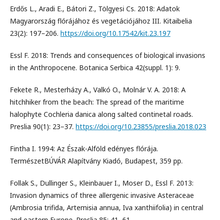
Erdős L., Aradi E., Bátori Z., Tölgyesi Cs. 2018: Adatok
Magyarország flórájához és vegetációjához III. Kitaibelia
23(2): 197–206.
https://doi.org/10.17542/kit.23.197
Essl F. 2018: Trends and consequences of biological invasions
in the Anthropocene. Botanica Serbica 42(suppl. 1): 9.
Fekete R., Mesterházy A., Valkó O., Molnár V. A. 2018: A
hitchhiker from the beach: The spread of the maritime
halophyte Cochleria danica along salted continetal roads.
Preslia 90(1): 23–37.
https://doi.org/10.23855/preslia.2018.023
Fintha I. 1994: Az Észak-Alföld edényes flórája.
TermészetBÚVÁR Alapítvány Kiadó, Budapest, 359 pp.
Follak S., Dullinger S., Kleinbauer I., Moser D., Essl F. 2013:
Invasion dynamics of three allergenic invasive Asteraceae
(Ambrosia trifida, Artemisia annua, Iva xanthiifolia) in central
and eastern Europe. Preslia 85: 41–61.