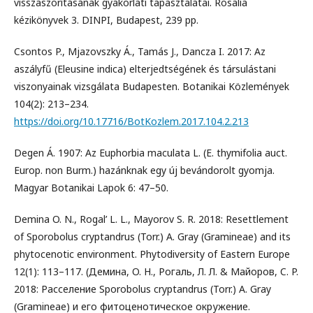
visszaszorításának gyakorlati tapasztalatai. Rosalia
kézikönyvek 3. DINPI, Budapest, 239 pp.
Csontos P., Mjazovszky Á., Tamás J., Dancza I. 2017: Az
aszályfű (Eleusine indica) elterjedtségének és társulástani
viszonyainak vizsgálata Budapesten. Botanikai Közlemények
104(2): 213–234.
https://doi.org/10.17716/BotKozlem.2017.104.2.213
Degen Á. 1907: Az Euphorbia maculata L. (E. thymifolia auct.
Europ. non Burm.) hazánknak egy új bevándorolt gyomja.
Magyar Botanikai Lapok 6: 47–50.
Demina O. N., Rogal’ L. L., Mayorov S. R. 2018: Resettlement
of Sporobolus cryptandrus (Torr.) A. Gray (Gramineae) and its
phytocenotic environment. Phytodiversity of Eastern Europe
12(1): 113–117. (Демина, O. H., Рогаль, Л. Л. & Майоров, C. P.
2018: Расселение Sporobolus cryptandrus (Torr.) A. Gray
(Gramineae) и его фитоценотическое окружение.