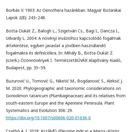
Borbás V. 1903: Az Oenothera hazánkban. Magyar Botanikai
Lapok 2(8): 243–248.
Botta-Dukát Z., Balogh L., Szigetvári Cs., Bagi I., Dancza I.,
Udvardy L. 2004: A növényi invázióhoz kapcsolódó fogalmak
áttekintése, egyben javaslat a jövőben használandó
fogalmakra és definíciókra. In: Mihály B., Botta-Dukát Z.
(szerk.) Özönnövények I. TermészetBÚVÁR Alapítvány Kiadó,
Budapest, pp. 35–59.
Buzurović U., Tomović G., Niketić M., Bogdanović S., Aleksić J.
M. 2020: Phylogeographic and taxonomic considerations on
Goniolimon tataricum (Plumbaginaceae) and its relatives from
south-eastern Europe and the Apennine Peninsula. Plant
Systematics and Evolution 306: 29.
https://doi.org/10.1007/s00606-020-01636-0
Csathó A. I. 2018: Aszályfű (Eleusine indica) a Maros–Körös