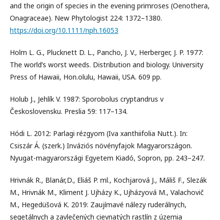
and the origin of species in the evening primroses (Oenothera,
Onagraceae). New Phytologist 224: 1372–1380.
https://doi.org/10.1111/nph.16053
Holm L. G., Plucknett D. L., Pancho, J. V., Herberger, J. P. 1977:
The world’s worst weeds. Distribution and biology. University
Press of Hawaii, Hon.olulu, Hawaii, USA. 609 pp.
Holub J., Jehlík V. 1987: Sporobolus cryptandrus v
Československu. Preslia 59: 117–134.
Hódi L. 2012: Parlagi rézgyom (Iva xanthiifolia Nutt.). In:
Csiszár Á. (szerk.) Inváziós növényfajok Magyarországon.
Nyugat-magyarországi Egyetem Kiadó, Sopron, pp. 243–247.
Hrivnák R., Blanár,D., Eliáš P. ml., Kochjarová J., Máliš F., Slezák
M., Hrivnák M., Kliment J. Ujházy K., Ujházyová M., Valachovič
M., Hegedüšová K. 2019: Zaujímavé nálezy ruderálnych,
segetálnych a zavlečených cievnatých rastlín z územia