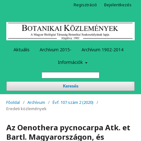
Regisztráció
Bejelentkezés
Aktuális
Archívum 2015-
Archívum 1902-2014
Információk
Keresés
Főoldal
/
Archívum
/
Évf. 107 szám 2 (2020)
/
Eredeti közlemények
Az Oenothera pycnocarpa Atk. et
Bartl. Magyarországon, és