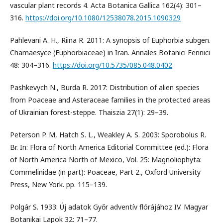
vascular plant records 4. Acta Botanica Gallica 162(4): 301–
316.
https://doi.org/10.1080/12538078.2015.1090329
Pahlevani A. H., Riina R. 2011: A synopsis of Euphorbia subgen.
Chamaesyce (Euphorbiaceae) in Iran. Annales Botanici Fennici
48: 304–316.
https://doi.org/10.5735/085.048.0402
Pashkevych N., Burda R. 2017: Distribution of alien species
from Poaceae and Asteraceae families in the protected areas
of Ukrainian forest-steppe. Thaiszia 27(1): 29–39.
Peterson P. M, Hatch S. L., Weakley A. S. 2003: Sporobolus R.
Br. In: Flora of North America Editorial Committee (ed.): Flora
of North America North of Mexico, Vol. 25: Magnoliophyta:
Commelinidae (in part): Poaceae, Part 2., Oxford University
Press, New York. pp. 115–139.
Polgár S. 1933: Új adatok Győr adventív flórájához IV. Magyar
Botanikai Lapok 32: 71–77.