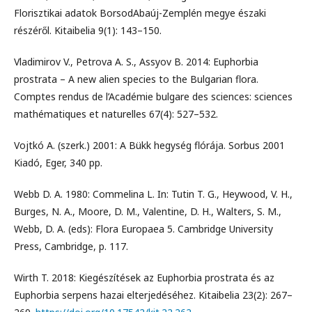
Florisztikai adatok BorsodAbaúj-Zemplén megye északi
részéről. Kitaibelia 9(1): 143–150.
Vladimirov V., Petrova A. S., Assyov B. 2014: Euphorbia
prostrata – A new alien species to the Bulgarian flora.
Comptes rendus de l’Académie bulgare des sciences: sciences
mathématiques et naturelles 67(4): 527–532.
Vojtkó A. (szerk.) 2001: A Bükk hegység flórája. Sorbus 2001
Kiadó, Eger, 340 pp.
Webb D. A. 1980: Commelina L. In: Tutin T. G., Heywood, V. H.,
Burges, N. A., Moore, D. M., Valentine, D. H., Walters, S. M.,
Webb, D. A. (eds): Flora Europaea 5. Cambridge University
Press, Cambridge, p. 117.
Wirth T. 2018: Kiegészítések az Euphorbia prostrata és az
Euphorbia serpens hazai elterjedéséhez. Kitaibelia 23(2): 267–