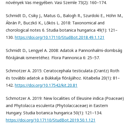
növények Vas megyében. Vasi Szemle 73(2): 160–174.
Schmidt D., Csiky J., Matus G., Balogh R., Szurdoki E., Höhn M.,
Ábrán P., Buczkó K., Lőkös L. 2018: Taxonomical and
chorological notes 6. Studia botanica hungarica 49(1): 121–
130.
https://doi.org/10.17110/StudBot.2018.49.1.121
Schmidt D., Lengyel A. 2008: Adatok a Pannonhalmi-dombság
flórájának ismeretéhez. Flora Pannonica 6: 25–57.
Schmotzer A. 2015: Ceratocephala testiculata (Crantz) Roth
és további adatok a Bükkalja flórájához. Kitaibelia 20(1): 81–
142.
https://doi.org/10.17542/kit.20.81
Schmotzer A. 2019: New localities of Eleusine indica (Poaceae)
and Phytolacca esculenta (Phytolaccaceae) in Eastern
Hungary. Studia botanica hungarica 50(1): 121–134.
https://doi.org/10.17110/StudBot.2019.50.1.121