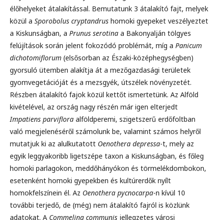
élőhelyeket átalakítással. Bemutatunk 3 átalakító fajt, melyek
közül a
Sporobolus cryptandrus
homoki gyepeket veszélyeztet
a Kiskunságban, a
Prunus serotina
a Bakonyalján tölgyes
felújítások során jelent fokozódó problémát, míg a
Panicum
dichotomiflorum
(elsősorban az Északi-középhegységben)
gyorsuló ütemben alakítja át a mezőgazdasági területek
gyomvegetációját és a mezsgyék, útszélek növényzetét.
Részben átalakító fajok közül kettőt ismertetünk. Az Alföld
kivételével, az ország nagy részén már igen elterjedt
Impatiens parviflora
alföldperemi, szigetszerű erdőfoltban
való megjelenéséről számolunk be, valamint számos helyről
mutatjuk ki az alulkutatott
Oenothera depressa
-t, mely az
egyik leggyakoribb ligetszépe taxon a Kiskunságban, és főleg
homoki parlagokon, meddőhányókon és törmelékdombokon,
esetenként homoki gyepekben és kultúrerdők nyílt
homokfelszínein él. Az
Oenothera pycnocarpa
-n kívül 10
további terjedő, de (még) nem átalakító fajról is közlünk
adatokat. A
Commelina communis
jellegzetes városi