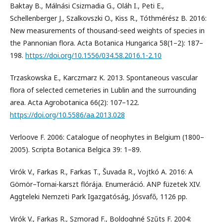
Baktay B., Málnási Csizmadia G., Oláh I., Peti E.,
Schellenberger J., Szalkovszki O., Kiss R., Tóthmérész B. 2016:
New measurements of thousand-seed weights of species in
the Pannonian flora. Acta Botanica Hungarica 58(1–2): 187–
198.
https://doi.org/10.1556/034.58.2016.1-2.10
Trzaskowska E., Karczmarz K. 2013. Spontaneous vascular
flora of selected cemeteries in Lublin and the surrounding
area. Acta Agrobotanica 66(2): 107–122.
https://doi.org/10.5586/aa.2013.028
Verloove F. 2006: Catalogue of neophytes in Belgium (1800–
2005). Scripta Botanica Belgica 39: 1–89.
Virók V., Farkas R., Farkas T., Šuvada R., Vojtkó A. 2016: A
Gömör–Tornai-karszt flórája. Enumeráció. ANP füzetek XIV.
Aggteleki Nemzeti Park Igazgatóság, Jósvafő, 1126 pp.
Virók V., Farkas R., Szmorad F., Boldoghné Szűts F. 2004: