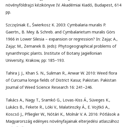
növényföldrajzi kézikönyve IV. Akadémiai Kiadó, Budapest, 614
pp.
Szczęśniak E., Świerkosz K. 2003: Cymbalaria muralis P.
Gaertn., B. Mey. & Schreb. and Cymbalarietum muralis Görs
1966 in Lower Silesia – expansion or regression? In: Zając A.,
Zając M., Zemanek B. (eds): Phytogeographical problems of
synanthropic plants. Institute of Botany Jagiellonian
University, Krakow, pp: 185–193.
Tahira J. J., Khan S. N., Suliman R., Anwar W. 2010: Weed flora
of Curcuma longa fields of District Kasur, Pakistan. Pakistan
Journal of Weed Science Research 16: 241–246.
Takács A., Nagy T., Sramkó G., Lovas-Kiss Á., Süveges K.,
Lukács B., Fekete R., Löki V., Malatinszky Á., E. Vojtkó A.,
Koscsó J., Pfliegler W., Nótári K., Molnár V. A. 2016: Pótlások a
Magyarország edényes növényfajainak elterjedési atlaszához