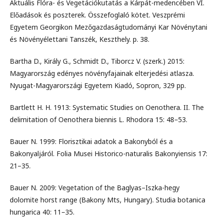
Aktuális Flóra- és Vegetációkutatás a Kárpát-medencében VI.
Előadások és poszterek. Összefoglaló kötet. Veszprémi
Egyetem Georgikon Mezőgazdaságtudományi Kar Növénytani
és Növényélettani Tanszék, Keszthely. p. 38.
Bartha D., Király G., Schmidt D., Tiborcz V. (szerk.) 2015:
Magyarország edényes növényfajainak elterjedési atlasza.
Nyugat-Magyarországi Egyetem Kiadó, Sopron, 329 pp.
Bartlett H. H. 1913: Systematic Studies on Oenothera. II. The
delimitation of Oenothera biennis L. Rhodora 15: 48–53.
Bauer N. 1999: Florisztikai adatok a Bakonyból és a
Bakonyaljáról. Folia Musei Historico-naturalis Bakonyiensis 17:
21–35.
Bauer N. 2009: Vegetation of the Baglyas–Iszka-hegy
dolomite horst range (Bakony Mts, Hungary). Studia botanica
hungarica 40: 11–35.