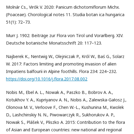
Molnár Cs., Virók V. 2020: Panicum dichotomiflorum Michx.
(Poaceae). Chorological notes 11. Studia botan ica hungarica
51(1): 72–73.
Murr J. 1902: Beiträge zur Flora von Tirol und Vorarlberg. XIV.
Deutsche botanische Monatsschrift 20: 117–123.
Najberek K., Nentwig W., Olejniczak P., Król W., Baś G., Solarz
W. 2017: Factors limiting and promoting invasion of alien
Impatiens balfourii in Alpine foothills. Flora 234: 224–232.
https://doi.org/10.1016/j.flora.2017.08.002
Nobis M., Ebel A. L., Nowak A., Paszko B., Bobrov A. A.,
Kotukhov Y. A., Kupriyanov A. N., Nobis A., Zalewska-Gałosz J.,
Olonova M. V., Verloove F., Chen W.-L., Kushunina M., Kwolek
D., Lashchinskiy N. N., Piwowarczyk R., Sukhorukov A. P.,
Nowak S., Plášek V., Pliszko A. 2015: Contribution to the flora
of Asian and European countries: new national and regional