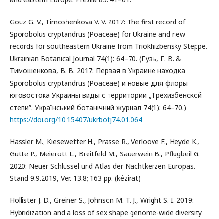
Gouz G. V., Timoshenkova V. V. 2017: The first record of
Sporobolus cryptandrus (Poaceae) for Ukraine and new
records for southeastern Ukraine from Triokhizbensky Steppe.
Ukrainian Botanical Journal 74(1): 64–70. (Гузь, Г. В. &
Тимошенкова, В. В. 2017: Первая в Украине находка
Sporobolus cryptandrus (Poaceae) и новые для флоры
юговостока Украины виды с территории „Трёхизбенской
степи”. Укрaïнський ботaнiчний журнaл 74(1): 64–70.)
https://doi.org/10.15407/ukrbotj74.01.064
Hassler M., Kiesewetter H., Prasse R., Verloove F., Heyde K.,
Gutte P., Meierott L., Breitfeld M., Sauerwein B., Pflugbeil G.
2020: Neuer Schlüssel und Atlas der Nachtkerzen Europas.
Stand 9.9.2019, Ver. 13.8; 163 pp. (kézirat)
Hollister J. D., Greiner S., Johnson M. T. J., Wright S. I. 2019:
Hybridization and a loss of sex shape genome-wide diversity