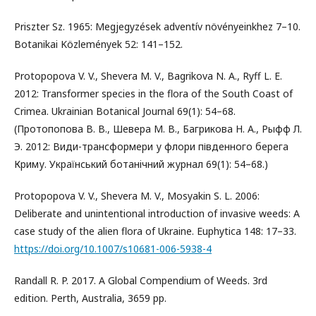
Priszter Sz. 1965: Megjegyzések adventív növényeinkhez 7–10.
Botanikai Közlemények 52: 141–152.
Protopopova V. V., Shevera M. V., Bagrikova N. A., Ryff L. E.
2012: Transformer species in the flora of the South Coast of
Crimea. Ukrainian Botanical Journal 69(1): 54–68.
(Протопопова B. B., Шевера M. B., Багрикова H. A., Рыфф Л.
Э. 2012: Види-трансформери у флори південного берега
Криму. Укрaïнський ботaнiчний журнaл 69(1): 54–68.)
Protopopova V. V., Shevera M. V., Mosyakin S. L. 2006:
Deliberate and unintentional introduction of invasive weeds: A
case study of the alien flora of Ukraine. Euphytica 148: 17–33.
https://doi.org/10.1007/s10681-006-5938-4
Randall R. P. 2017. A Global Compendium of Weeds. 3rd
edition. Perth, Australia, 3659 pp.