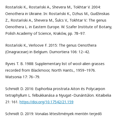
Rostański K., Rostański A., Shevera M., Tokhtar V. 2004:
Oenothera in Ukraine. In: Rostański K., Dzhus M., Gudžinskas
Z., Rostański A., Shevera M., Šulcs V., Tokhtar V.: The genus
Oenothera L. in Eastern Europe. W. Szafer Institute of Botany,
Polish Academy of Science, Kraków, pp. 78–97.
Rostański K., Verloove F. 2015: The genus Oenothera
(Onagraceae) in Belgium. Dumortiera 106: 12–42.
Ryves T. B. 1988: Supplementary list of wool-alien grasses
recorded from Blackmoor, North Hants., 1959–1976.
Watsonia 17: 76–79.
Schmidt D. 2016: Euphorbia prostrata Aiton és Polycarpon
tetraphyllum L. felbukkanása a Nyugat–Dunántúlon. Kitaibelia
21: 161.
https://doi.org/10.17542/21.159
Schmidt D. 2019: Vonalas létesítmények mentén terjedő