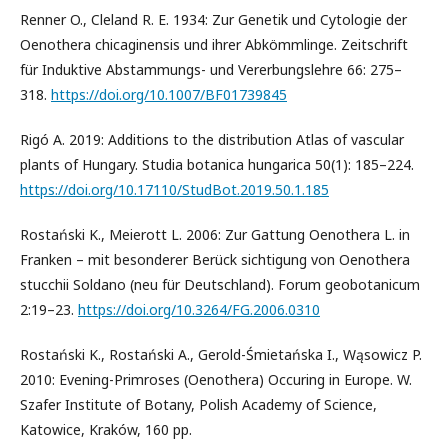
Renner O., Cleland R. E. 1934: Zur Genetik und Cytologie der
Oenothera chicaginensis und ihrer Abkömmlinge. Zeitschrift
für Induktive Abstammungs- und Vererbungslehre 66: 275–
318.
https://doi.org/10.1007/BF01739845
Rigó A. 2019: Additions to the distribution Atlas of vascular
plants of Hungary. Studia botanica hungarica 50(1): 185–224.
https://doi.org/10.17110/StudBot.2019.50.1.185
Rostański K., Meierott L. 2006: Zur Gattung Oenothera L. in
Franken – mit besonderer Berück sichtigung von Oenothera
stucchii Soldano (neu für Deutschland). Forum geobotanicum
2:19–23.
https://doi.org/10.3264/FG.2006.0310
Rostański K., Rostański A., Gerold-Śmietańska I., Wąsowicz P.
2010: Evening-Primroses (Oenothera) Occuring in Europe. W.
Szafer Institute of Botany, Polish Academy of Science,
Katowice, Kraków, 160 pp.