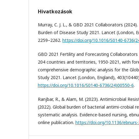
Hivatkozások
Murray, C. J. L., & GBD 2021 Collaborators (2024).
Burden of Disease Study 2021. Lancet (London, E
2259–2262.
https://doi.org/10.1016/S0140-6736(
GBD 2021 Fertility and Forecasting Collaborators (2
204 countries and territories, 1950-2021, with for
comprehensive demographic analysis for the Glob
Study 2021. Lancet (London, England), 403(10440
https://doi.org/10.1016/S0140-6736(24)00550-6
.
Ranjbar, R., & Alam, M. (2023). Antimicrobial Resi
(2022). Global burden of bacterial antimi-crobial r
systematic analysis. Evidence-based nursing, eb
online publication.
https://doi.org/10.1136/ebnur