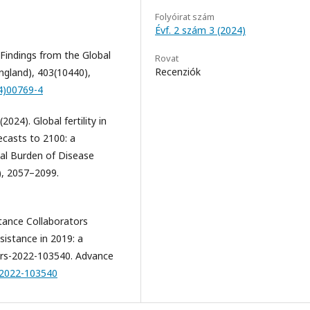
Folyóirat szám
Évf. 2 szám 3 (2024)
 Findings from the Global
Rovat
Recenziók
ngland), 403(10440),
24)00769-4
024). Global fertility in
ecasts to 2100: a
al Burden of Disease
), 2057–2099.
stance Collaborators
esistance in 2019: a
nurs-2022-103540. Advance
s-2022-103540