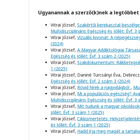
Ugyanannak a szerző(k)nek a legtöbbet 
Vitrai József,
Szakértői kerekasztal-beszélge
Multidiszciplináris Egészség és Jóllét: Évf. 3
Vitrai József,
Vizuális kivonat: A népegészs
(2024)
Vitrai József,
A Magyar Addiktológiai Társas
Egészség és Jóllét: Évf. 3 szám 2 (2025)
Vitrai József,
Szakdokumentum: Rákbetegs
1 (2025)
Vitrai József, Daniné Turcsányi Éva, Debrec
Egészség és Jóllét: Évf. 2 szám 3 (2024)
Vitrai József,
Rövid hírek a nagyvilágból
,
Mul
Vitrai József,
Mi a populációs egészség? Av
Multidiszciplináris Egészség és Jóllét: Évf. 3
Vitrai József,
Mit tudunk a magyar iskolások
Jóllét: Évf. 3 szám 1 (2025)
Vitrai József,
Cikkismertetés: Helyzetjelenté
és Jóllét: Évf. 3 szám 1 (2025)
Vitrai József,
Hadd írja meg magát a tartal