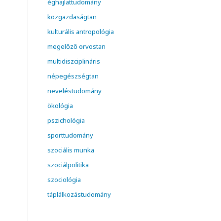
éghajlattudomány
közgazdaságtan
kulturális antropológia
megelőző orvostan
multidiszciplináris
népegészségtan
neveléstudomány
ökológia
pszichológia
sporttudomány
szociális munka
szociálpolitika
szociológia
táplálkozástudomány