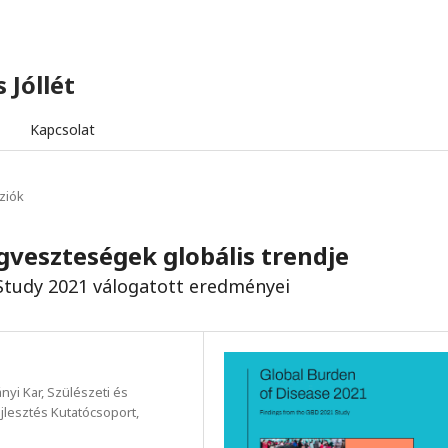
 Jóllét
Kapcsolat
ziók
gveszteségek globális trendje
 Study 2021 válogatott eredményei
yi Kar, Szülészeti és
lesztés Kutatócsoport,