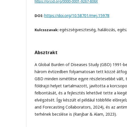
https://orcid.org/0000-0001-9267-806X
https://doi.org/10.58701/mej.15978
DOI:
egészségveszteség, halálozás, egész
Kulcsszavak:
Absztrakt
A Global Burden of Diseases Study (GBD) 1991-ben
három évtizedben folyamatosan tett közzé átfo
GBD minden ismétlése egyre részletesebbé vált, 
földrajzi helyet tartalmazott, javította a korcso
felbontását, és a fejlesztés lehetővé tette a kie
elvégzését. Így készült el például többféle előreje
and Forecasting Collaborators, 2024), és az antimi
terhének becslése is (Ranjbar & Alam, 2023).