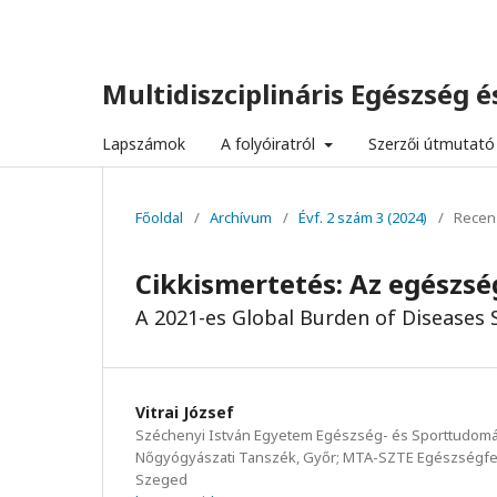
Multidiszciplináris Egészség és
Lapszámok
A folyóiratról
Szerzői útmutató
Főoldal
/
Archívum
/
Évf. 2 szám 3 (2024)
/
Recen
Cikkismertetés: Az egészsé
A 2021-es Global Burden of Diseases
Vitrai József
Széchenyi István Egyetem Egészség- és Sporttudomán
Nőgyógyászati Tanszék, Győr; MTA-SZTE Egészségfej
Szeged