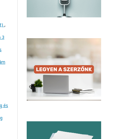
at)
,
m 3
s
zám
ég és
ég