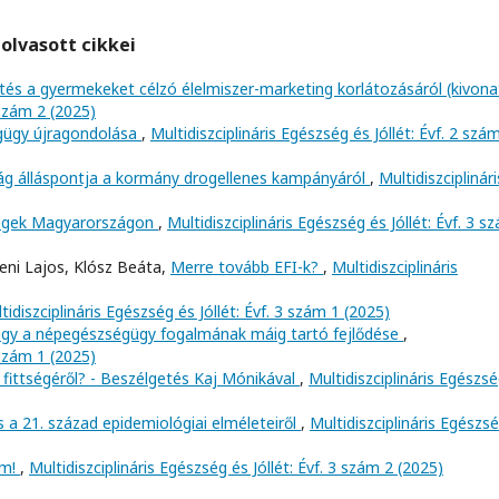
olvasott cikkei
tés a gyermekeket célzó élelmiszer-marketing korlátozásáról (kivon
 szám 2 (2025)
égügy újragondolása
,
Multidiszciplináris Egészség és Jóllét: Évf. 2 szá
ág álláspontja a kormány drogellenes kampányáról
,
Multidiszciplinári
égek Magyarországon
,
Multidiszciplináris Egészség és Jóllét: Évf. 3 s
zeni Lajos, Klósz Beáta,
Merre tovább EFI-k?
,
Multidiszciplináris
tidiszciplináris Egészség és Jóllét: Évf. 3 szám 1 (2025)
agy a népegészségügy fogalmának máig tartó fejlődése
,
 szám 1 (2025)
 fittségéről? - Beszélgetés Kaj Mónikával
,
Multidiszciplináris Egészs
s a 21. század epidemiológiai elméleteiről
,
Multidiszciplináris Egészs
om!
,
Multidiszciplináris Egészség és Jóllét: Évf. 3 szám 2 (2025)