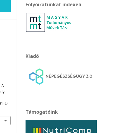
Folyóiratunkat indexeli
Kiadó
: A
udy
 21-24.
Támogatóink