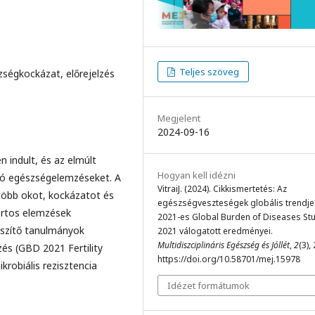
Teljes szöveg
ségkockázat, előrejelzés
Megjelent
2024-09-16
 indult, és az elmúlt
Hogyan kell idézni
gó egészségelemzéseket. A
VitraiJ. (2024). Cikkismertetés: Az
több okot, kockázatot és
egészségveszteségek globális trendje
portos elemzések
2021-es Global Burden of Diseases St
gészítő tanulmányok
2021 válogatott eredményei.
Multidiszciplináris Egészség és Jóllét
,
2
(3),
lzés (GBD 2021 Fertility
https://doi.org/10.58701/mej.15978
krobiális rezisztencia
Idézet formátumok