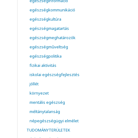
egészséginformáció
egészségkommunikáció
egészségkultúra
egészségmagatartás
egészségmeghatározók
egészségműveltség
egészségpolitika
fizikai aktivitás
iskolai egészségfejlesztés
jóllét
környezet
mentális egészség
méltánytalanság
népegészségügyi elmélet
TUDOMÁNYTERÜLETEK