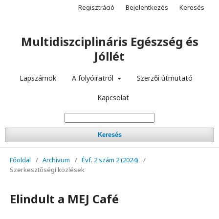
Regisztráció
Bejelentkezés
Keresés
Multidiszciplináris Egészség és
Jóllét
Lapszámok
A folyóiratról
Szerzői útmutató
Kapcsolat
Keresés
Főoldal
/
Archívum
/
Évf. 2 szám 2 (2024)
/
Szerkesztőségi közlések
Elindult a MEJ Café