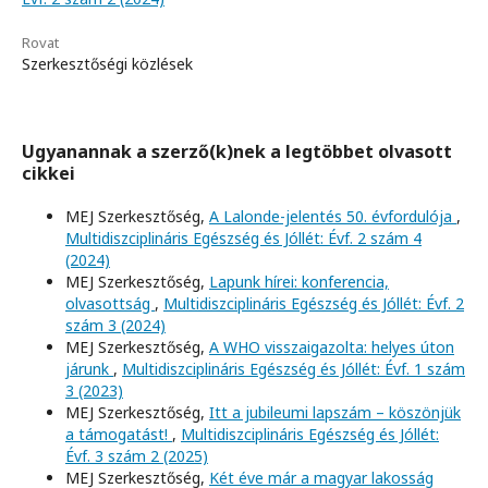
Rovat
Szerkesztőségi közlések
Ugyanannak a szerző(k)nek a legtöbbet olvasott
cikkei
MEJ Szerkesztőség,
A Lalonde-jelentés 50. évfordulója
,
Multidiszciplináris Egészség és Jóllét: Évf. 2 szám 4
(2024)
MEJ Szerkesztőség,
Lapunk hírei: konferencia,
olvasottság
,
Multidiszciplináris Egészség és Jóllét: Évf. 2
szám 3 (2024)
MEJ Szerkesztőség,
A WHO visszaigazolta: helyes úton
járunk
,
Multidiszciplináris Egészség és Jóllét: Évf. 1 szám
3 (2023)
MEJ Szerkesztőség,
Itt a jubileumi lapszám – köszönjük
a támogatást!
,
Multidiszciplináris Egészség és Jóllét:
Évf. 3 szám 2 (2025)
MEJ Szerkesztőség,
Két éve már a magyar lakosság