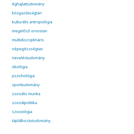
éghajlattudomány
közgazdaságtan
kulturális antropológia
megelőző orvostan
multidiszciplináris
népegészségtan
neveléstudomány
ökológia
pszichológia
sporttudomány
szociális munka
szociálpolitika
szociológia
táplálkozástudomány