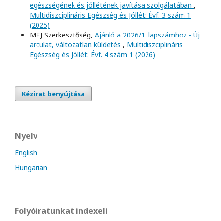
egészségének és jóllétének javítása szolgálatában
,
Multidiszciplináris Egészség és Jóllét: Évf. 3 szám 1
(2025)
MEJ Szerkesztőség,
Ajánló a 2026/1. lapszámhoz - Új
arculat, változatlan küldetés
,
Multidiszciplináris
Egészség és Jóllét: Évf. 4 szám 1 (2026)
Kézirat benyújtása
Nyelv
English
Hungarian
Folyóiratunkat indexeli