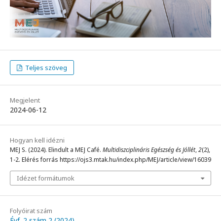
Teljes szöveg
Megjelent
2024-06-12
Hogyan kell idézni
MEJ S. (2024). Elindult a MEJ Café.
Multidiszciplináris Egészség és Jóllét
,
2
(2),
1-2. Elérés forrás https://ojs3.mtak.hu/index.php/MEJ/article/view/16039
Idézet formátumok
Folyóirat szám
Évf. 2 szám 2 (2024)