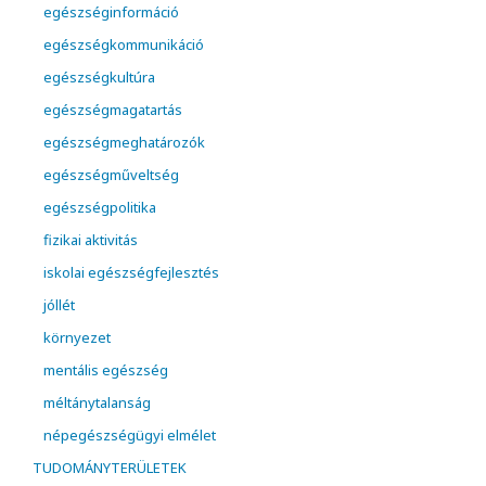
egészséginformáció
egészségkommunikáció
egészségkultúra
egészségmagatartás
egészségmeghatározók
egészségműveltség
egészségpolitika
fizikai aktivitás
iskolai egészségfejlesztés
jóllét
környezet
mentális egészség
méltánytalanság
népegészségügyi elmélet
TUDOMÁNYTERÜLETEK