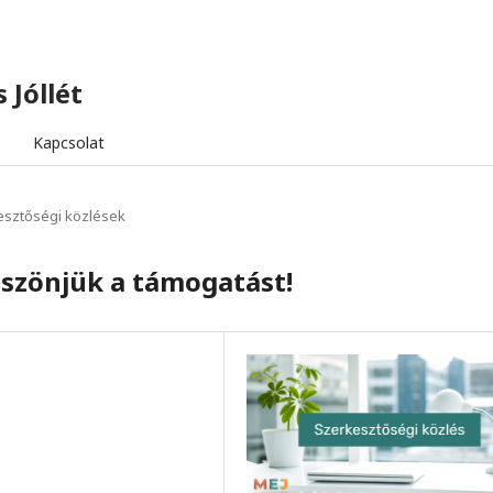
 Jóllét
Kapcsolat
esztőségi közlések
köszönjük a támogatást!