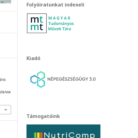
Folyóiratunkat indexeli
Kiadó
áris
cle/vie
Támogatóink