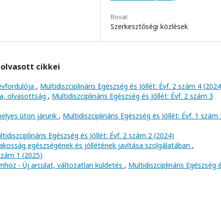
Rovat
Szerkesztőségi közlések
olvasott cikkei
évfordulója
,
Multidiszciplináris Egészség és Jóllét: Évf. 2 szám 4 (2024
ia, olvasottság
,
Multidiszciplináris Egészség és Jóllét: Évf. 2 szám 3
helyes úton járunk
,
Multidiszciplináris Egészség és Jóllét: Évf. 1 szám 
tidiszciplináris Egészség és Jóllét: Évf. 2 szám 2 (2024)
akosság egészségének és jóllétének javítása szolgálatában
,
 szám 1 (2025)
mhoz - Új arculat, változatlan küldetés
,
Multidiszciplináris Egészség 