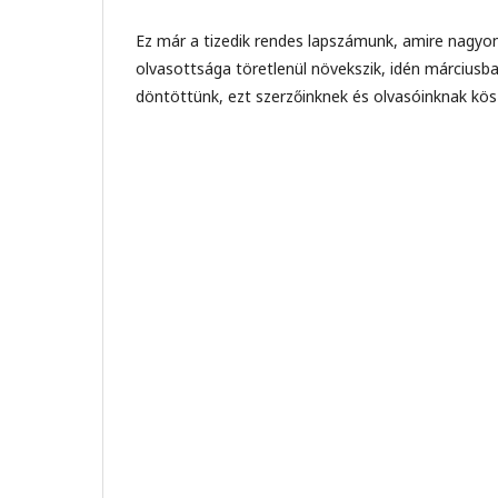
Ez már a tizedik rendes lapszámunk, amire nagyo
olvasottsága töretlenül növekszik, idén márciusban
döntöttünk, ezt szerzőinknek és olvasóinknak kös