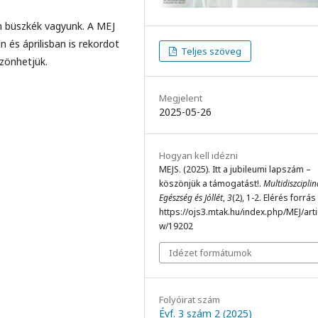
n büszkék vagyunk. A MEJ
 és áprilisban is rekordot
Teljes szöveg
zönhetjük.
Megjelent
2025-05-26
Hogyan kell idézni
MEJS. (2025). Itt a jubileumi lapszám –
köszönjük a támogatást!.
Multidiszciplin
Egészség és Jóllét
,
3
(2), 1-2. Elérés forrás
https://ojs3.mtak.hu/index.php/MEJ/arti
w/19202
Idézet formátumok
Folyóirat szám
Évf. 3 szám 2 (2025)