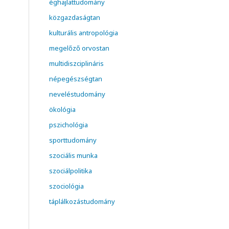
éghajlattudomány
közgazdaságtan
kulturális antropológia
megelőző orvostan
multidiszciplináris
népegészségtan
neveléstudomány
ökológia
pszichológia
sporttudomány
szociális munka
szociálpolitika
szociológia
táplálkozástudomány