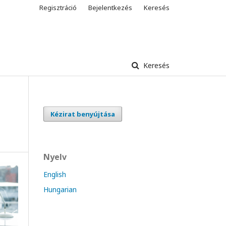
Regisztráció
Bejelentkezés
Keresés
Keresés
Kézirat benyújtása
Nyelv
English
Hungarian