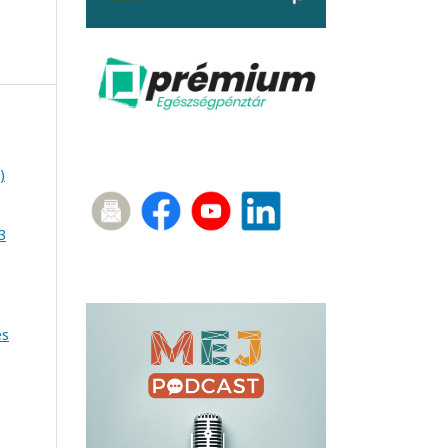
)
3
és