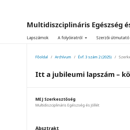
Multidiszciplináris Egészség és
Lapszámok
A folyóiratról
Szerzői útmutató
Főoldal
/
Archívum
/
Évf. 3 szám 2 (2025)
/
Szerk
Itt a jubileumi lapszám – 
MEJ Szerkesztőség
Multidiszciplináris Egészség és Jóllét
Absztrakt