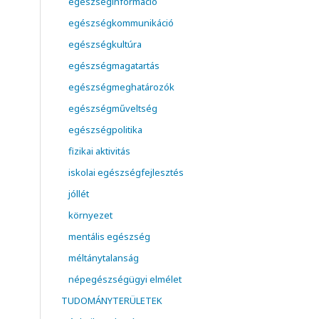
egészséginformáció
egészségkommunikáció
egészségkultúra
egészségmagatartás
egészségmeghatározók
egészségműveltség
egészségpolitika
fizikai aktivitás
iskolai egészségfejlesztés
jóllét
környezet
mentális egészség
méltánytalanság
népegészségügyi elmélet
TUDOMÁNYTERÜLETEK