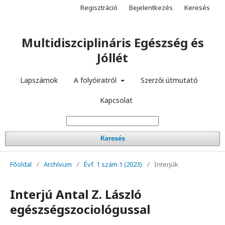
Regisztráció
Bejelentkezés
Keresés
Multidiszciplináris Egészség és
Jóllét
Lapszámok
A folyóiratról
Szerzői útmutató
Kapcsolat
Keresés
Főoldal
/
Archívum
/
Évf. 1 szám 1 (2023)
/
Interjúk
Interjú Antal Z. László
egészségszociológussal