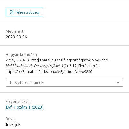
Teljes szöveg
Megjelent
2023-03-06
Hogyan kell idézni
Vitrai, J. (2023). Interjú Antal Z. László egészségszociológussal.
Multidiszciplináris Egészség és Jóllét
,
1
(1), 6-12. Elérés forrás
https://ojs3.mtak.hu/index.php/MEJ/article/view/9840
Idézet formátumok
Folyóirat szám
Évf. 1 szám 1 (2023)
Rovat
Interjúk