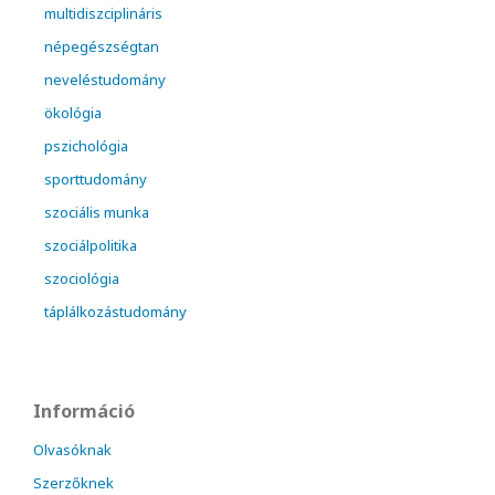
multidiszciplináris
népegészségtan
neveléstudomány
ökológia
pszichológia
sporttudomány
szociális munka
szociálpolitika
szociológia
táplálkozástudomány
Információ
Olvasóknak
Szerzőknek