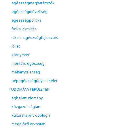
egészségmeghatározók
egészségműveltség
egészségpolitika
fizikai aktivitás
iskolai egészségfejlesztés
jóllét
környezet
mentális egészség
méltánytalanság
népegészségügyi elmélet
TUDOMÁNYTERÜLETEK
éghajlattudomány
közgazdaságtan
kulturális antropológia
megelőző orvostan