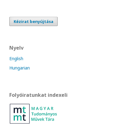
Kézirat benyújtása
Nyelv
English
Hungarian
Folyóiratunkat indexeli