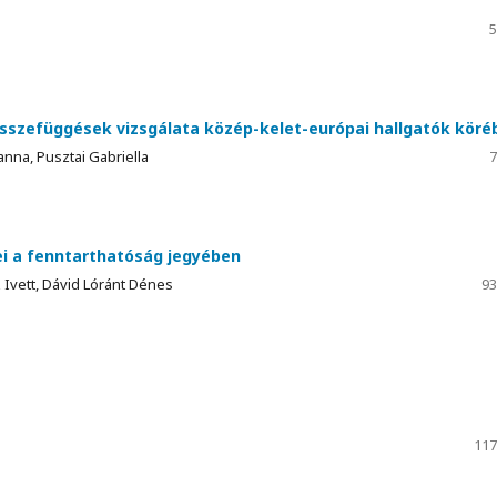
5
összefüggések vizsgálata közép-kelet-európai hallgatók köré
nna, Pusztai Gabriella
7
ei a fenntarthatóság jegyében
Ivett, Dávid Lóránt Dénes
93
117