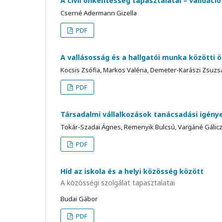
A civil önkéntesség tapasztalatai – validáció
Cserné Adermann Gizella
PDF
A vallásosság és a hallgatói munka közötti 
Kocsis Zsófia, Markos Valéria, Demeter-Karászi Zsuzsa
PDF
Társadalmi vállalkozások tanácsadási igény
Tokár-Szadai Ágnes, Remenyik Bulcsú, Vargáné Gálicz 
PDF
Híd az iskola és a helyi közösség között
A közösségi szolgálat tapasztalatai
Budai Gábor
PDF