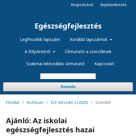
Regisztráció
Bejelentkezés
Egészségfejlesztés
Legfrissebb lapszám
Korábbi lapszámok
A folyóiratról
Útmutató a szerzőknek
Szakmai lektorálási útmutató
Kapcsolat
Keresés
Főoldal
/
Archívum
/
Évf. 64 szám 2 (2023)
/
Szemlék
Ajánló: Az iskolai
egészségfejlesztés hazai