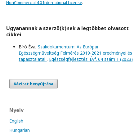
NonCommercial 4.0 International License
.
Ugyanannak a szerző(k)nek a legtöbbet olvasott
cikkei
Bíró Éva,
Szakdokumentum: Az Európai
Egészségműveltség Felmérés 2019-2021 eredményei és
tapasztalatai
,
Egészségfejlesztés: Évf. 64 szám 1 (2023)
Kézirat benyújtása
Nyelv
English
Hungarian