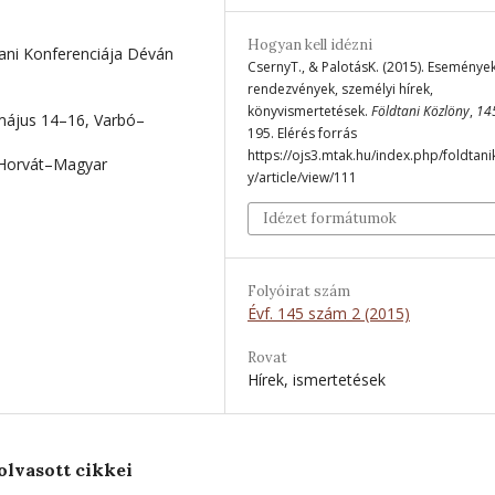
Hogyan kell idézni
tani Konferenciája Déván
CsernyT., & PalotásK. (2015). Események
rendezvények, személyi hírek,
könyvismertetések.
Földtani Közlöny
,
14
május 14–16, Varbó–
195. Elérés forrás
https://ojs3.mtak.hu/index.php/foldtan
. Horvát–Magyar
y/article/view/111
Idézet formátumok
Folyóirat szám
Évf. 145 szám 2 (2015)
Rovat
Hírek, ismertetések
olvasott cikkei