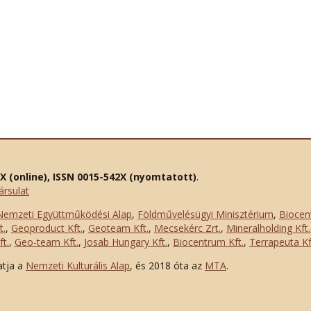
2X (online), ISSN 0015-542X (nyomtatott)
.
ársulat
Nemzeti Együttműködési Alap
,
Földművelésügyi Minisztérium
,
Biocen
t.
,
Geoproduct Kft.
,
Geoteam Kft.
,
Mecsekérc Zrt.
,
Mineralholding Kft.
t.
,
Geo-team Kft.
,
Josab Hungary Kft.
,
Biocentrum Kft.
,
Terrapeuta Kf
atja a
Nemzeti Kulturális Alap
, és 2018 óta az
MTA
.