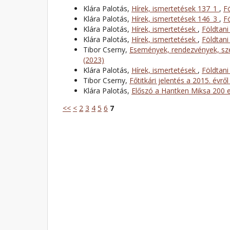
Klára Palotás,
Hírek, ismertetések 137_1
,
F
Klára Palotás,
Hírek, ismertetések 146_3
,
F
Klára Palotás,
Hírek, ismertetések
,
Földtani
Klára Palotás,
Hírek, ismertetések
,
Földtani
Tibor Cserny,
Események, rendezvények, sze
(2023)
Klára Palotás,
Hírek, ismertetések
,
Földtani
Tibor Cserny,
Főtitkári jelentés a 2015. évrő
Klára Palotás,
Előszó a Hantken Miksa 200 
<<
<
2
3
4
5
6
7