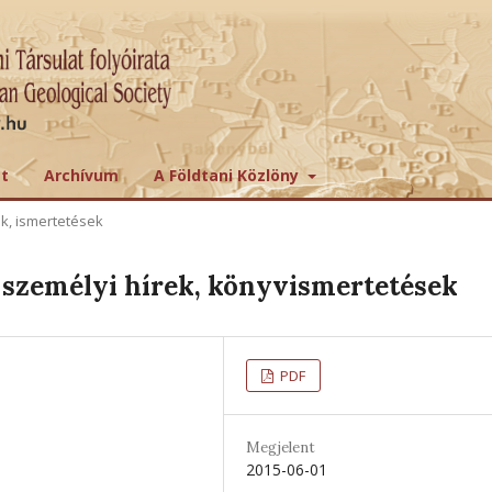
tt
Archívum
A Földtani Közlöny
ek, ismertetések
személyi hírek, könyvismertetések
PDF
Megjelent
2015-06-01