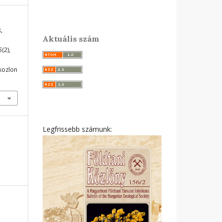
,
Aktuális szám
5
(2),
ikozlon
Legfrissebb számunk: