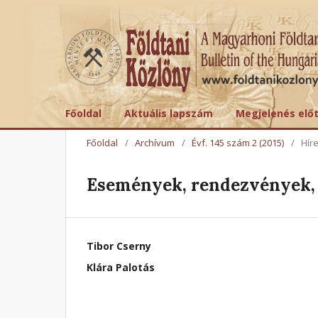
Főoldal
Aktuális lapszám
Megjelenés elő
Főoldal
/
Archívum
/
Évf. 145 szám 2 (2015)
/
Hír
Események, rendezvények, 
Tibor Cserny
Klára Palotás