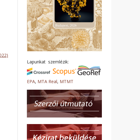
022)
Lapunkat szemlézik:
EPA
,
MTA Real
,
MTMT