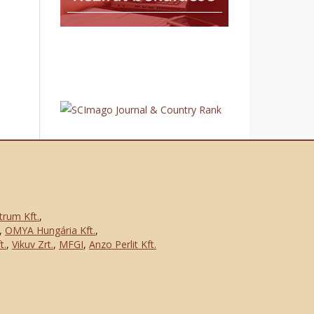
trum Kft.
,
,
OMYA Hungária Kft.
,
t.
,
Vikuv Zrt.
,
MFGI
,
Anzo Perlit Kft.