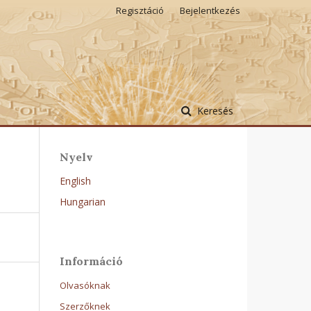
Regisztáció
Bejelentkezés
Keresés
Nyelv
English
Hungarian
Információ
Olvasóknak
Szerzőknek