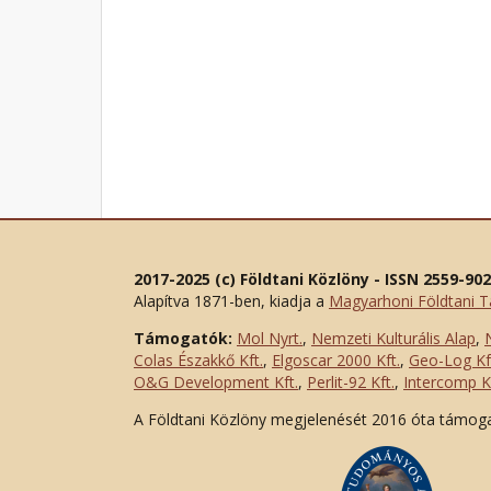
2017-2025 (c) Földtani Közlöny - ISSN 2559-90
Alapítva 1871-ben, kiadja a
Magyarhoni Földtani T
Támogatók:
Mol Nyrt.
,
Nemzeti Kulturális Alap
,
Colas Északkő Kft
.
,
Elgoscar 2000 Kft
.
,
Geo-Log Kf
O&G Development Kft
.
,
Perlit-92 Kft.
,
Intercomp Kf
A Földtani Közlöny megjelenését 2016 óta támog