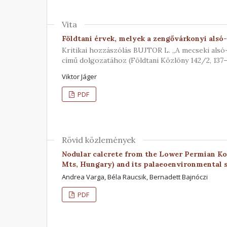
Vita
Földtani érvek, melyek a zengővárkonyi alsó-
Kritikai hozzászólás BUJTOR L. „A mecseki alsó-k
című dolgozatához (Földtani Közlöny 142/2, 137–
Viktor Jáger
PDF
Rövid közlemények
Nodular calcrete from the Lower Permian Ko
Mts, Hungary) and its palaeoenvironmental s
Andrea Varga, Béla Raucsik, Bernadett Bajnóczi
PDF