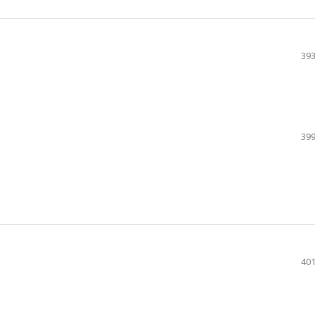
393
399
401