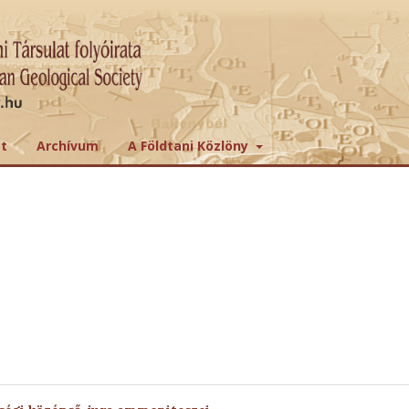
tt
Archívum
A Földtani Közlöny