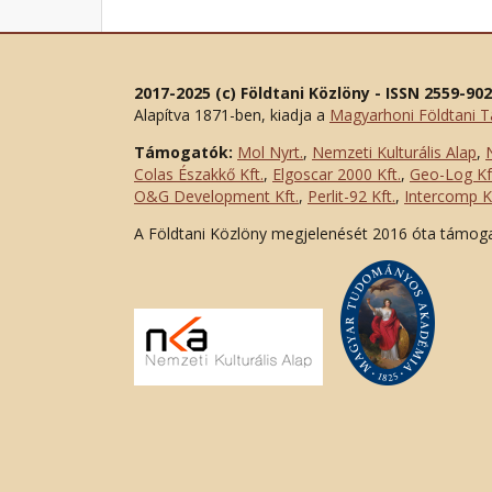
2017-2025 (c) Földtani Közlöny - ISSN 2559-90
Alapítva 1871-ben, kiadja a
Magyarhoni Földtani T
Támogatók:
Mol Nyrt.
,
Nemzeti Kulturális Alap
,
Colas Északkő Kft
.
,
Elgoscar 2000 Kft
.
,
Geo-Log Kf
O&G Development Kft
.
,
Perlit-92 Kft.
,
Intercomp Kf
A Földtani Közlöny megjelenését 2016 óta támog