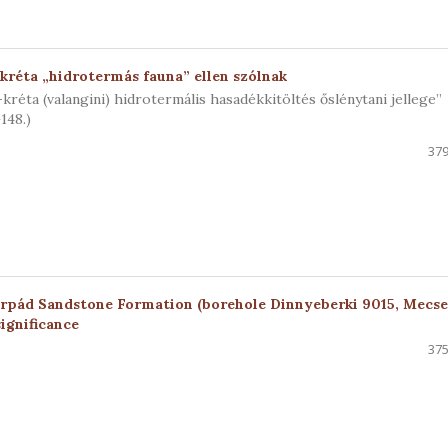
kréta „hidrotermás fauna” ellen szólnak
réta (valangini) hidrotermális hasadékkitöltés őslénytani jellege”
148.)
379
rpád Sandstone Formation (borehole Dinnyeberki 9015, Mecs
ignificance
375