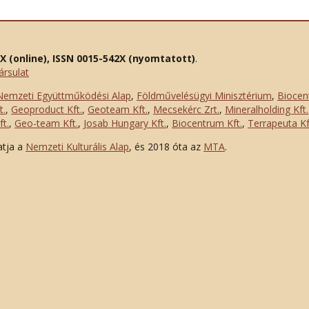
2X (online), ISSN 0015-542X (nyomtatott)
.
ársulat
Nemzeti Együttműködési Alap
,
Földművelésügyi Minisztérium
,
Biocen
t.
,
Geoproduct Kft.
,
Geoteam Kft.
,
Mecsekérc Zrt.
,
Mineralholding Kft.
t.
,
Geo-team Kft.
,
Josab Hungary Kft.
,
Biocentrum Kft.
,
Terrapeuta Kf
atja a
Nemzeti Kulturális Alap
, és 2018 óta az
MTA
.