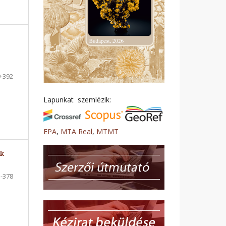
-392
Lapunkat szemlézik:
EPA
,
MTA Real
,
MTMT
ek
-378