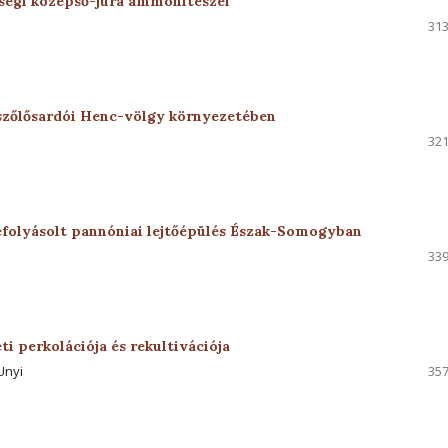
ségi középső-jura ammoniteszei
313
 szőlősardói Henc-völgy környezetében
321
befolyásolt pannóniai lejtőépülés Észak-Somogyban
339
ti perkolációja és rekultivációja
Unyi
357