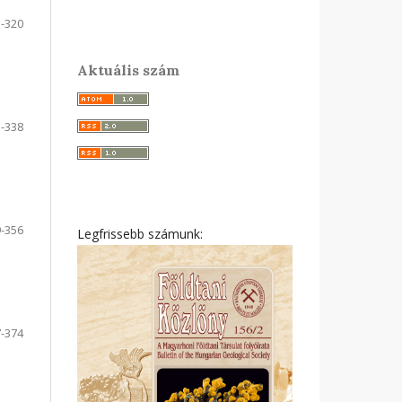
-320
Aktuális szám
-338
-356
Legfrissebb számunk:
-374