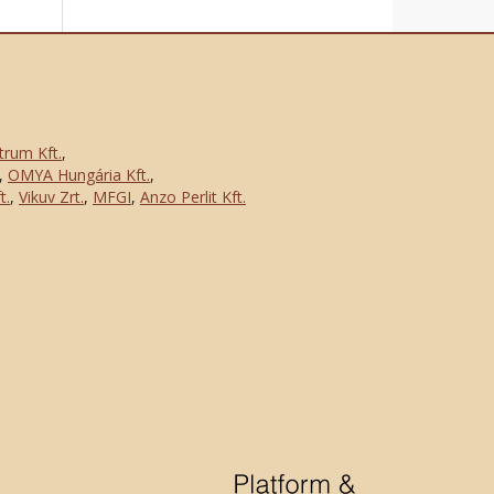
trum Kft.
,
,
OMYA Hungária Kft.
,
t.
,
Vikuv Zrt.
,
MFGI
,
Anzo Perlit Kft.