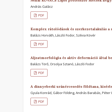
Néhai KOVÁCS Lajos professzor Mecsek hegy
András Galácz
PDF
Komplex rátolódások és szerkezetalakulás a
Balázs Horváth, László Fodor, Szilvia Kövér
PDF
Aljzatmorfológia és aktív deformáció által 
Balázs Törő, Orsolya Sztanó, László Fodor
PDF
A dinnyeberki uránércesedés földtana, kísérle
Gyula Konrád, Gábor Földing, András Barabás, Péter 
PDF