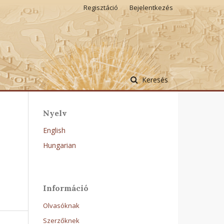
Regisztáció
Bejelentkezés
Keresés
Nyelv
English
Hungarian
Információ
Olvasóknak
Szerzőknek