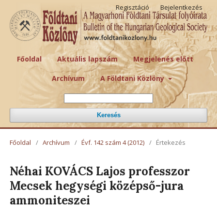
Regisztáció
Bejelentkezés
Főoldal
Aktuális lapszám
Megjelenés előtt
Archívum
A Földtani Közlöny
Keresés
Főoldal
/
Archívum
/
Évf. 142 szám 4 (2012)
/
Értekezés
Néhai KOVÁCS Lajos professzor
Mecsek hegységi középső-jura
ammoniteszei