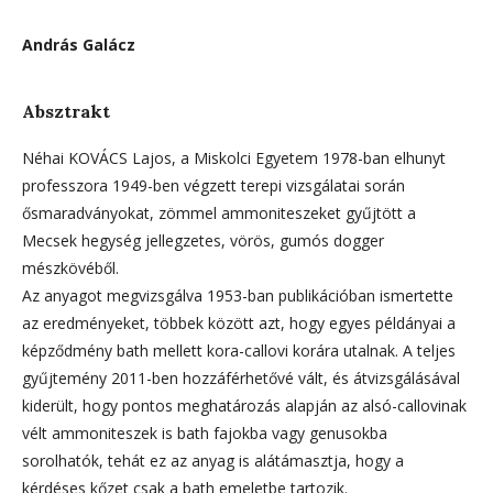
András Galácz
Absztrakt
Néhai KOVÁCS Lajos, a Miskolci Egyetem 1978-ban elhunyt
professzora 1949-ben végzett terepi vizsgálatai során
ősmaradványokat, zömmel ammoniteszeket gyűjtött a
Mecsek hegység jellegzetes, vörös, gumós dogger
mészkövéből.
Az anyagot megvizsgálva 1953-ban publikációban ismertette
az eredményeket, többek között azt, hogy egyes példányai a
képződmény bath mellett kora-callovi korára utalnak. A teljes
gyűjtemény 2011-ben hozzáférhetővé vált, és átvizsgálásával
kiderült, hogy pontos meghatározás alapján az alsó-callovinak
vélt ammoniteszek is bath fajokba vagy genusokba
sorolhatók, tehát ez az anyag is alátámasztja, hogy a
kérdéses kőzet csak a bath emeletbe tartozik.