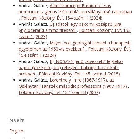
András Galácz,
A heteromorph Parapatoceras
ammonitesz genus előfordulása a villányi alsó calloviban
,
Földtani Közlöny: Évf. 154 szám 1 (2024)
András Galácz,
Új adatok egy bakonyi középső jura
phylloceratid ammoniteszről
,
Földtani Közlöny: Évf. 153
szám 1 (2023)
András Galácz,
Milyen volt geológiát tanulni a budapesti
egyetemen az 1960-as években?
,
Földtani Közlöny: Évf.
154 szám 1 (2024)
András Galácz,
Ifj. NOSZKY Jenő „elveszett” legfelső
bajóci (középső-jura) rétegei a bakonyi Közöskúti-
árokban
,
Földtani Közlöny: Évf. 145 szám 4 (2015)
András Galácz,
Lőrenthe y Imre (1867-1917), az
Őslénytani Tanszék második professzora (1907-1917)
,
Földtani Közlöny: Évf. 137 szám 3 (2007)
Nyelv
English