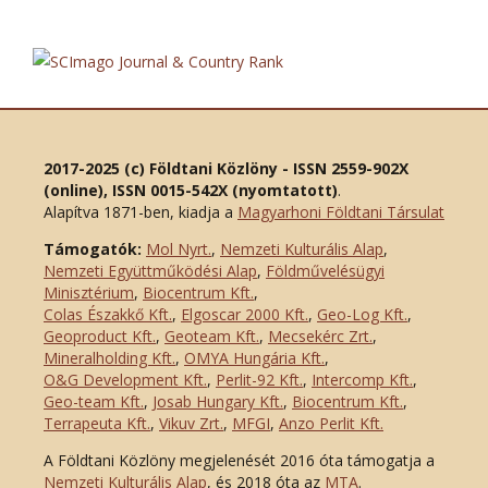
2017-2025 (c) Földtani Közlöny - ISSN 2559-902X
(online), ISSN 0015-542X (nyomtatott)
.
Alapítva 1871-ben, kiadja a
Magyarhoni Földtani Társulat
Támogatók:
Mol Nyrt.
,
Nemzeti Kulturális Alap
,
Nemzeti Együttműködési Alap
,
Földművelésügyi
Minisztérium
,
Biocentrum Kft.
,
Colas Északkő Kft
.
,
Elgoscar 2000 Kft
.
,
Geo-Log Kft.
,
Geoproduct Kft.
,
Geoteam Kft.
,
Mecsekérc Zrt.
,
Mineralholding Kft.
,
OMYA Hungária Kft.
,
O&G Development Kft
.
,
Perlit-92 Kft.
,
Intercomp Kft.
,
Geo-team Kft.
,
Josab Hungary Kft.
,
Biocentrum Kft.
,
Terrapeuta Kft.
,
Vikuv Zrt.
,
MFGI
,
Anzo Perlit Kft.
A Földtani Közlöny megjelenését 2016 óta támogatja a
Nemzeti Kulturális Alap
, és 2018 óta az
MTA
.