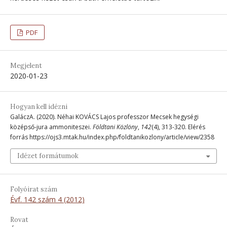
PDF
Megjelent
2020-01-23
Hogyan kell idézni
GaláczA. (2020). Néhai KOVÁCS Lajos professzor Mecsek hegységi
középső-jura ammoniteszei.
Földtani Közlöny
,
142
(4), 313-320. Elérés
forrás https://ojs3.mtak.hu/index.php/foldtanikozlony/article/view/2358
Idézet formátumok
Folyóirat szám
Évf. 142 szám 4 (2012)
Rovat