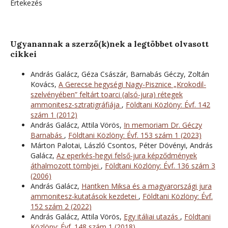
Értekezés
Ugyanannak a szerző(k)nek a legtöbbet olvasott
cikkei
András Galácz, Géza Császár, Barnabás Géczy, Zoltán
Kovács,
A Gerecse hegységi Nagy-Pisznice „Krokodil-
szelvényében” feltárt toarci (alsó-jura) rétegek
ammonitesz-sztratigráfiája
,
Földtani Közlöny: Évf. 142
szám 1 (2012)
András Galácz, Attila Vörös,
In memoriam Dr. Géczy
Barnabás
,
Földtani Közlöny: Évf. 153 szám 1 (2023)
Márton Palotai, László Csontos, Péter Dövényi, András
Galácz,
Az eperkés-hegyi felső-jura képződmények
áthalmozott tömbjei
,
Földtani Közlöny: Évf. 136 szám 3
(2006)
András Galácz,
Hantken Miksa és a magyarországi jura
ammonitesz-kutatások kezdetei
,
Földtani Közlöny: Évf.
152 szám 2 (2022)
András Galácz, Attila Vörös,
Egy itáliai utazás
,
Földtani
Közlöny: Évf. 148 szám 1 (2018)