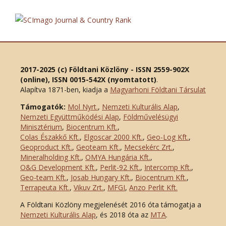
2017-2025 (c) Földtani Közlöny - ISSN 2559-902X
(online), ISSN 0015-542X (nyomtatott)
.
Alapítva 1871-ben, kiadja a
Magyarhoni Földtani Társulat
Támogatók:
Mol Nyrt.
,
Nemzeti Kulturális Alap
,
Nemzeti Együttműködési Alap
,
Földművelésügyi
Minisztérium
,
Biocentrum Kft.
,
Colas Északkő Kft
.
,
Elgoscar 2000 Kft
.
,
Geo-Log Kft.
,
Geoproduct Kft.
,
Geoteam Kft.
,
Mecsekérc Zrt.
,
Mineralholding Kft.
,
OMYA Hungária Kft.
,
O&G Development Kft
.
,
Perlit-92 Kft.
,
Intercomp Kft.
,
Geo-team Kft.
,
Josab Hungary Kft.
,
Biocentrum Kft.
,
Terrapeuta Kft.
,
Vikuv Zrt.
,
MFGI
,
Anzo Perlit Kft.
A Földtani Közlöny megjelenését 2016 óta támogatja a
Nemzeti Kulturális Alap
, és 2018 óta az
MTA
.