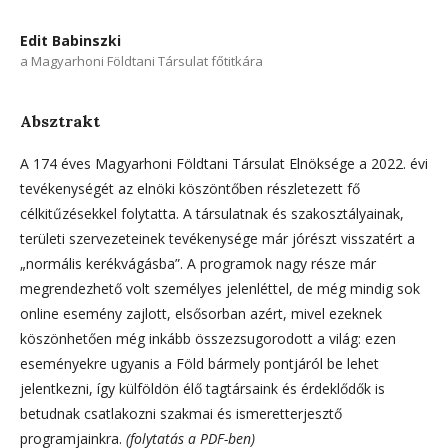
Edit Babinszki
a Magyarhoni Földtani Társulat főtitkára
Absztrakt
A 174 éves Magyarhoni Földtani Társulat Elnöksége a 2022. évi
tevékenységét az elnöki köszöntőben részletezett fő
célkitűzésekkel folytatta. A társulatnak és szakosztályainak,
területi szervezeteinek tevékenysége már jórészt visszatért a
„normális kerékvágásba”. A programok nagy része már
megrendezhető volt személyes jelenléttel, de még mindig sok
online esemény zajlott, elsősorban azért, mivel ezeknek
köszönhetően még inkább összezsugorodott a világ: ezen
eseményekre ugyanis a Föld bármely pontjáról be lehet
jelentkezni, így külföldön élő tagtársaink és érdeklődők is
betudnak csatlakozni szakmai és ismeretterjesztő
programjainkra.
(folytatás a PDF-ben)