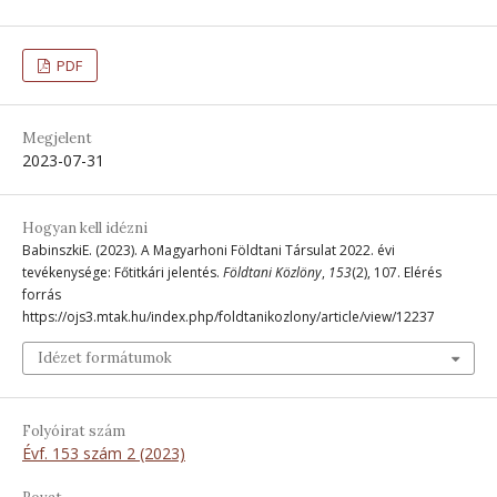
PDF
Megjelent
2023-07-31
Hogyan kell idézni
BabinszkiE. (2023). A Magyarhoni Földtani Társulat 2022. évi
tevékenysége: Főtitkári jelentés.
Földtani Közlöny
,
153
(2), 107. Elérés
forrás
https://ojs3.mtak.hu/index.php/foldtanikozlony/article/view/12237
Idézet formátumok
Folyóirat szám
Évf. 153 szám 2 (2023)