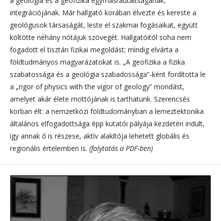
a geológia és a geofizika egymásrautaltságának,
integrációjának. Már hallgató korában élvezte és kereste a
geológusok társaságát, leste el szakmai fogásaikat, együtt
költötte néhány nótájuk szövegét. Hallgatóitól soha nem
fogadott el tisztán fizikai megoldást; mindig elvárta a
földtudmányos magyarázatokat is. „A geofizika a fizika
szabatossága és a geológia szabadossága”-ként fordította le
a „rigor of physics with the vigor of geology” mondást,
amelyet akár élete mottójának is tarthatunk. Szerencsés
korban élt: a nemzetközi földtudományban a lemeztektonika
általános elfogadottsága épp kutatói pályája kezdetén indult,
így annak ő is részese, aktív alakítója lehetett globális és
regionális értelemben is.
(folytatás a PDF-ben)