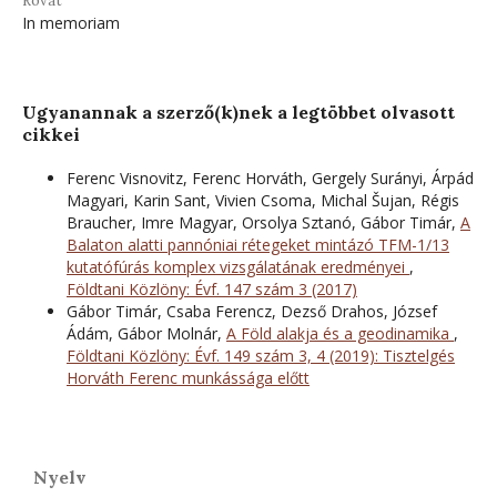
Rovat
In memoriam
Ugyanannak a szerző(k)nek a legtöbbet olvasott
cikkei
Ferenc Visnovitz, Ferenc Horváth, Gergely Surányi, Árpád
Magyari, Karin Sant, Vivien Csoma, Michal Šujan, Régis
Braucher, Imre Magyar, Orsolya Sztanó, Gábor Timár,
A
Balaton alatti pannóniai rétegeket mintázó TFM-1/13
kutatófúrás komplex vizsgálatának eredményei
,
Földtani Közlöny: Évf. 147 szám 3 (2017)
Gábor Timár, Csaba Ferencz, Dezső Drahos, József
Ádám, Gábor Molnár,
A Föld alakja és a geodinamika
,
Földtani Közlöny: Évf. 149 szám 3, 4 (2019): Tisztelgés
Horváth Ferenc munkássága előtt
Nyelv