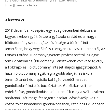
ELTE Geofizikai és Űrtudományi Tanszék, e-mail:
timar@caesar.elte.hu
Absztrakt
2018 december közepén, egy hideg decemberi délután, a
fagyos szélben gyűlt össze a gyászoló család és a magyar
földtudomány szinte egész közössége a törökbálinti
temetőben, hogy végső búcsút vegyen HORVÁTH Ferenctől, az
Eötvös Loránd Tudományegyetem professzorától, az egye
tem Geofizikai és Űrtudományi Tanszékének volt veze tőjétől,
a Földrajz- és Földtudományi Intézet alapító igazgatójától. A
hazai földtudomány egyik legnagyobb alakját, az iskola
teremtő tanárt és inspiráló kollégát, vezetőt, eredeti
gondolkodású kutatót búcsúztattuk. Geofizikus volt, de
érdeklődése, gondolkodása soha nem állt meg a szűk szakma
határainál, sőt maga feszegette azokat. Zászlóvivője volt a
közös földtudományos gondolkodásnak, ezen belül különösen