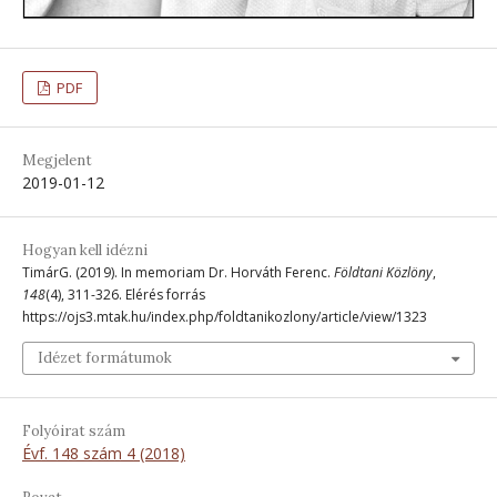
PDF
Megjelent
2019-01-12
Hogyan kell idézni
TimárG. (2019). In memoriam Dr. Horváth Ferenc.
Földtani Közlöny
,
148
(4), 311-326. Elérés forrás
https://ojs3.mtak.hu/index.php/foldtanikozlony/article/view/1323
Idézet formátumok
Folyóirat szám
Évf. 148 szám 4 (2018)