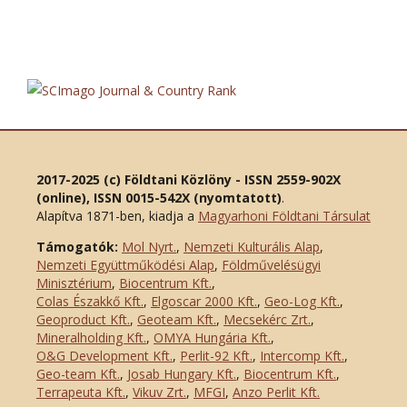
2017-2025 (c) Földtani Közlöny - ISSN 2559-902X
(online), ISSN 0015-542X (nyomtatott)
.
Alapítva 1871-ben, kiadja a
Magyarhoni Földtani Társulat
Támogatók:
Mol Nyrt.
,
Nemzeti Kulturális Alap
,
Nemzeti Együttműködési Alap
,
Földművelésügyi
Minisztérium
,
Biocentrum Kft.
,
Colas Északkő Kft
.
,
Elgoscar 2000 Kft
.
,
Geo-Log Kft.
,
Geoproduct Kft.
,
Geoteam Kft.
,
Mecsekérc Zrt.
,
Mineralholding Kft.
,
OMYA Hungária Kft.
,
O&G Development Kft
.
,
Perlit-92 Kft.
,
Intercomp Kft.
,
Geo-team Kft.
,
Josab Hungary Kft.
,
Biocentrum Kft.
,
Terrapeuta Kft.
,
Vikuv Zrt.
,
MFGI
,
Anzo Perlit Kft.