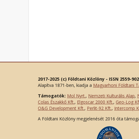
2017-2025 (c) Földtani Közlöny - ISSN 2559-90
Alapítva 1871-ben, kiadja a
Magyarhoni Földtani T
Támogatók:
Mol Nyrt.
,
Nemzeti Kulturális Alap
,
Colas Északkő Kft
.
,
Elgoscar 2000 Kft
.
,
Geo-Log Kf
O&G Development Kft
.
,
Perlit-92 Kft.
,
Intercomp Kf
A Földtani Közlöny megjelenését 2016 óta támog