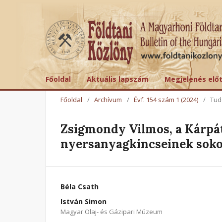
Főoldal
Aktuális lapszám
Megjelenés elő
Főoldal
/
Archívum
/
Évf. 154 szám 1 (2024)
/
Tud
Zsigmondy Vilmos, a Kárpát
nyersanyagkincseinek soko
Béla Csath
István Simon
Magyar Olaj- és Gázipari Múzeum