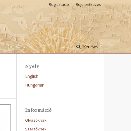
Regisztáció
Bejelentkezés
Keresés
Nyelv
English
Hungarian
Információ
Olvasóknak
Szerzőknek