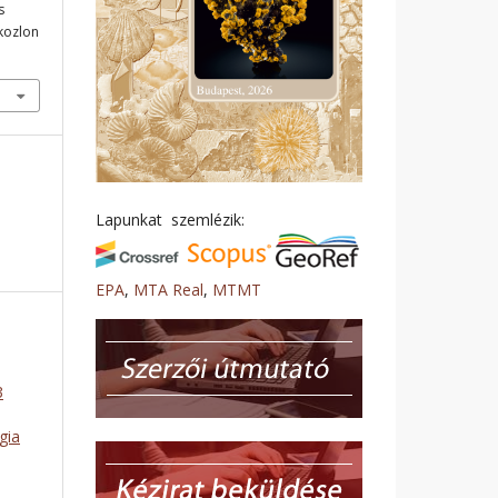
s
ikozlon
Lapunkat szemlézik:
EPA
,
MTA Real
,
MTMT
3
gia