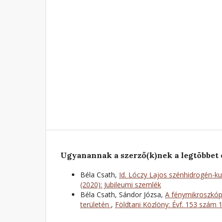
Ugyanannak a szerző(k)nek a legtöbbet 
Béla Csath,
Id. Lóczy Lajos szénhidrogén-k
(2020): Jubileumi szemlék
Béla Csath, Sándor Józsa,
A fénymikroszkóp 
területén
,
Földtani Közlöny: Évf. 153 szám 