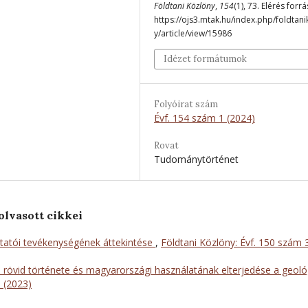
Földtani Közlöny
,
154
(1), 73. Elérés forrá
https://ojs3.mtak.hu/index.php/foldtan
y/article/view/15986
Idézet formátumok
Folyóirat szám
Évf. 154 szám 1 (2024)
Rovat
Tudománytörténet
olvasott cikkei
utatói tevékenységének áttekintése
,
Földtani Közlöny: Évf. 150 szám 
rövid története és magyarországi használatának elterjedése a geoló
1 (2023)