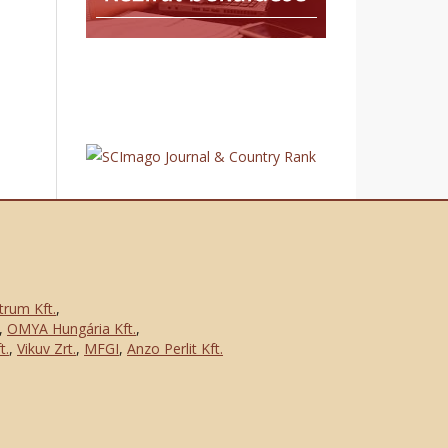
trum Kft.
,
,
OMYA Hungária Kft.
,
t.
,
Vikuv Zrt.
,
MFGI
,
Anzo Perlit Kft.