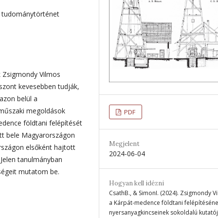
 tudománytörténet
k Zsigmondy Vilmos
viszont kevesebben tudják,
azon belül a
ó műszaki megoldások
PDF
edence földtani felépítését
gott bele Magyarországon
Megjelent
rszágon elsőként hajtott
2024-06-04
 Jelen tanulmányban
ségeit mutatom be.
Hogyan kell idézni
CsathB., & SimonI. (2024). Zsigmondy V
a Kárpát-medence földtani felépítéséne
nyersanyagkincseinek sokoldalú kutatój