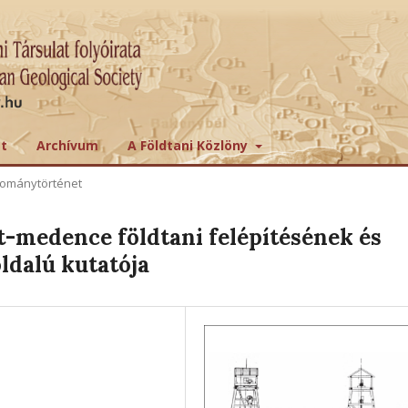
tt
Archívum
A Földtani Közlöny
ománytörténet
-medence földtani felépítésének és
ldalú kutatója