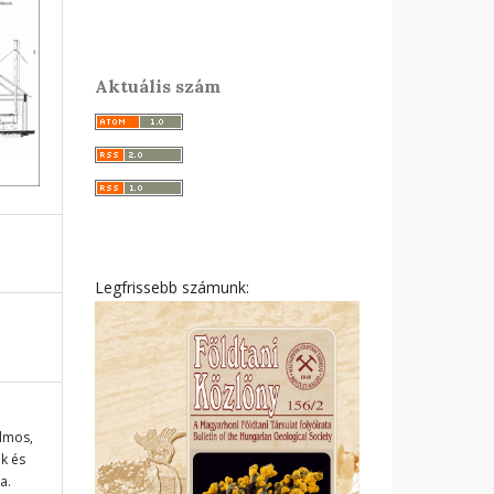
Aktuális szám
Legfrissebb számunk:
ilmos,
k és
a.