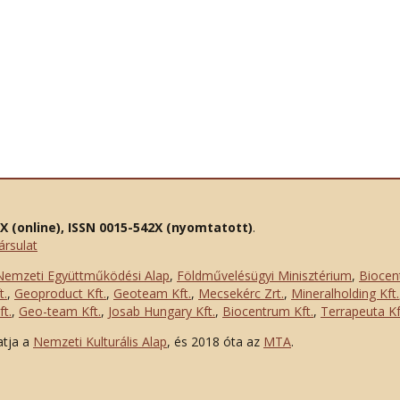
2X (online), ISSN 0015-542X (nyomtatott)
.
ársulat
Nemzeti Együttműködési Alap
,
Földművelésügyi Minisztérium
,
Biocen
t.
,
Geoproduct Kft.
,
Geoteam Kft.
,
Mecsekérc Zrt.
,
Mineralholding Kft.
t.
,
Geo-team Kft.
,
Josab Hungary Kft.
,
Biocentrum Kft.
,
Terrapeuta Kf
atja a
Nemzeti Kulturális Alap
, és 2018 óta az
MTA
.