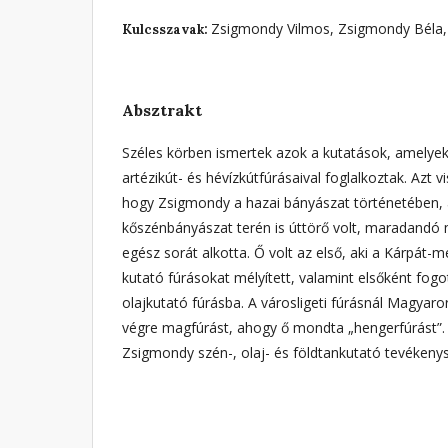
Zsigmondy Vilmos, Zsigmondy Béla,
Kulcsszavak:
Absztrakt
Széles körben ismertek azok a kutatások, amelye
artézikút- és hévízkútfúrásaival foglalkoztak. Azt 
hogy Zsigmondy a hazai bányászat történetében, 
kőszénbányászat terén is úttörő volt, maradand
egész sorát alkotta. Ő volt az első, aki a Kárpát-m
kutató fúrásokat mélyített, valamint elsőként fo
olajkutató fúrásba. A városligeti fúrásnál Magyaro
végre magfúrást, ahogy ő mondta „hengerfúrást”.
Zsigmondy szén-, olaj- és földtankutató tevékeny