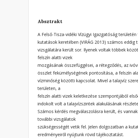
Absztrakt
A Felső-Tisza-vidéki Vízügyi Igazgatóság területén
kutatások keretében (VIRÁG 2013) számos eddig ti
vizsgálatára került sor. Ilyenek voltak többek közöt
felszín alatti vizek
mozgásának összefüggései, a rétegződés, az ivóvíz
összlet fekümélységének pontosítása, a felszín al
vízminőség közötti kapcsolat. Mivel a talajvíz sze
területen, a
felszín alatti vizek keletkezése szempontjából első
indokolt volt a talajvízszintek alakulásának részlete
Számos kérdés megválaszolásra került, és vannak 
további vizsgálatok
szükségességét vetik fel. Jelen dolgozatban a kut
eredményeiről nyújtunk rövid tájékoztatást.