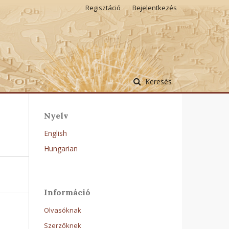
Regisztáció
Bejelentkezés
Keresés
Nyelv
English
Hungarian
Információ
Olvasóknak
Szerzőknek