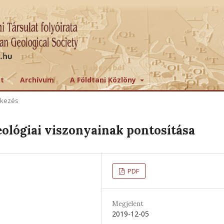
tt
Archívum
A Földtani Közlöny
ekezés
eológiai viszonyainak pontosítása
PDF
Megjelent
2019-12-05