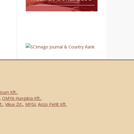
trum Kft.
,
,
OMYA Hungária Kft.
,
t.
,
Vikuv Zrt.
,
MFGI
,
Anzo Perlit Kft.