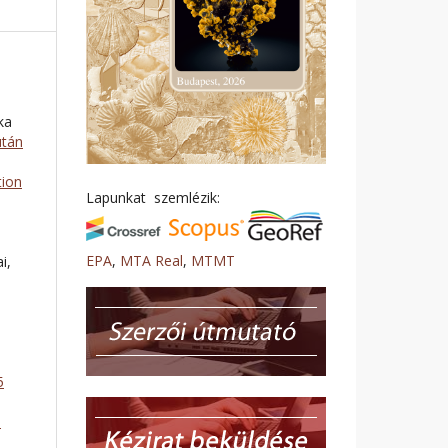
ka
után
tion
Lapunkat szemlézik:
EPA
,
MTA Real
,
MTMT
i,
5
5