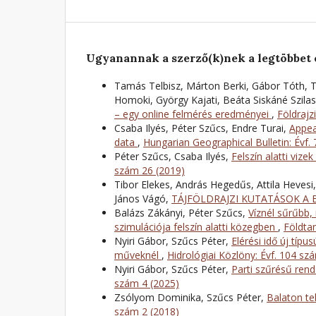
Ugyanannak a szerző(k)nek a legtöbbet 
Tamás Telbisz, Márton Berki, Gábor Tóth, Ti
Homoki, György Kajati, Beáta Siskáné Szilasi
– egy online felmérés eredményei
,
Földrajz
Csaba Ilyés, Péter Szűcs, Endre Turai,
Appea
data
,
Hungarian Geographical Bulletin: Évf.
Péter Szűcs, Csaba Ilyés,
Felszín alatti vize
szám 26 (2019)
Tibor Elekes, András Hegedűs, Attila Hevesi,
János Vágó,
TÁJFÖLDRAJZI KUTATÁSOK A
Balázs Zákányi, Péter Szűcs,
Víznél sűrűbb,
szimulációja felszín alatti közegben
,
Földtan
Nyiri Gábor, Szűcs Péter,
Elérési idő új típ
műveknél
,
Hidrológiai Közlöny: Évf. 104 sz
Nyiri Gábor, Szűcs Péter,
Parti szűrésű ren
szám 4 (2025)
Zsólyom Dominika, Szűcs Péter,
Balaton t
szám 2 (2018)