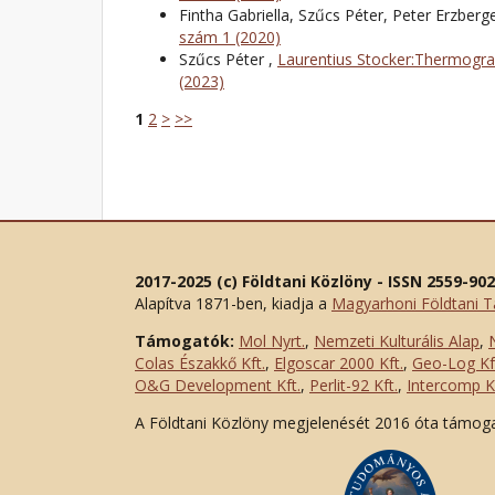
Fintha Gabriella, Szűcs Péter, Peter Erzberg
szám 1 (2020)
Szűcs Péter ,
Laurentius Stocker:Thermogra
(2023)
1
2
>
>>
2017-2025 (c) Földtani Közlöny - ISSN 2559-90
Alapítva 1871-ben, kiadja a
Magyarhoni Földtani T
Támogatók:
Mol Nyrt.
,
Nemzeti Kulturális Alap
,
Colas Északkő Kft
.
,
Elgoscar 2000 Kft
.
,
Geo-Log Kf
O&G Development Kft
.
,
Perlit-92 Kft.
,
Intercomp Kf
A Földtani Közlöny megjelenését 2016 óta támog