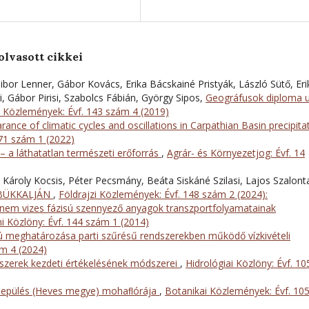
olvasott cikkei
bor Lenner, Gábor Kovács, Erika Bácskainé Pristyák, László Sütő, Eri
, Gábor Pirisi, Szabolcs Fábián, György Sipos,
Geográfusok diploma 
i Közlemények: Évf. 143 szám 4 (2019)
rance of climatic cycles and oscillations in Carpathian Basin precipita
 71 szám 1 (2022)
k – a láthatatlan természeti erőforrás
,
Agrár- és Környezetjog: Évf. 14
 Károly Kocsis, Péter Pecsmány, Beáta Siskáné Szilasi, Lajos Szalonta
 BÜKKALJÁN
,
Földrajzi Közlemények: Évf. 148 szám 2 (2024):
 nem vizes fázisú szennyező anyagok transzportfolyamatainak
i Közlöny: Évf. 144 szám 1 (2014)
usú meghatározása parti szűrésű rendszerekben működő vízkivételi
ám 4 (2024)
dszerek kezdeti értékelésének módszerei
,
Hidrológiai Közlöny: Évf. 10
elepülés (Heves megye) mohaﬂórája
,
Botanikai Közlemények: Évf. 10