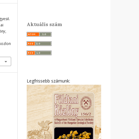
gyesiI.
Aktuális szám
ai
löny
,
ikozlon
Legfrissebb számunk: