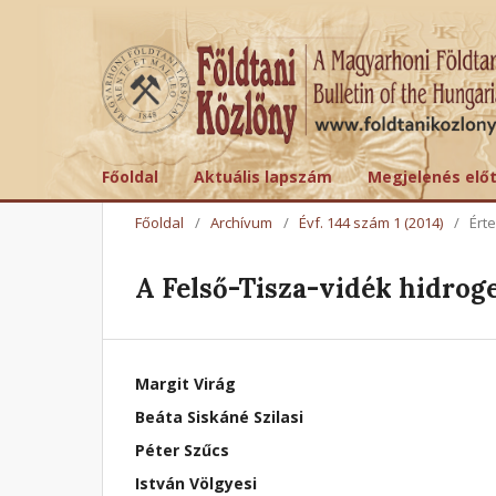
Főoldal
Aktuális lapszám
Megjelenés elő
Főoldal
/
Archívum
/
Évf. 144 szám 1 (2014)
/
Ért
A Felső-Tisza-vidék hidrog
Margit Virág
Beáta Siskáné Szilasi
Péter Szűcs
István Völgyesi