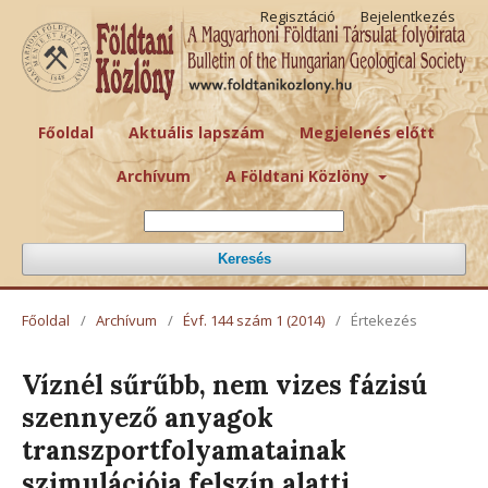
Regisztáció
Bejelentkezés
Főoldal
Aktuális lapszám
Megjelenés előtt
Archívum
A Földtani Közlöny
Keresés
Főoldal
/
Archívum
/
Évf. 144 szám 1 (2014)
/
Értekezés
Víznél sűrűbb, nem vizes fázisú
szennyező anyagok
transzportfolyamatainak
szimulációja felszín alatti