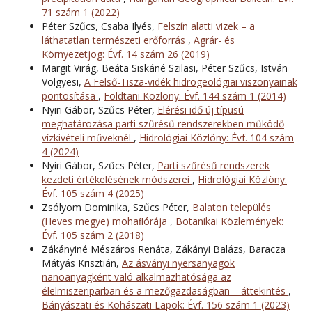
71 szám 1 (2022)
Péter Szűcs, Csaba Ilyés,
Felszín alatti vizek – a
láthatatlan természeti erőforrás
,
Agrár- és
Környezetjog: Évf. 14 szám 26 (2019)
Margit Virág, Beáta Siskáné Szilasi, Péter Szűcs, István
Völgyesi,
A Felső-Tisza-vidék hidrogeológiai viszonyainak
pontosítása
,
Földtani Közlöny: Évf. 144 szám 1 (2014)
Nyiri Gábor, Szűcs Péter,
Elérési idő új típusú
meghatározása parti szűrésű rendszerekben működő
vízkivételi műveknél
,
Hidrológiai Közlöny: Évf. 104 szám
4 (2024)
Nyiri Gábor, Szűcs Péter,
Parti szűrésű rendszerek
kezdeti értékelésének módszerei
,
Hidrológiai Közlöny:
Évf. 105 szám 4 (2025)
Zsólyom Dominika, Szűcs Péter,
Balaton település
(Heves megye) mohaﬂórája
,
Botanikai Közlemények:
Évf. 105 szám 2 (2018)
Zákányiné Mészáros Renáta, Zákányi Balázs, Baracza
Mátyás Krisztián,
Az ásványi nyersanyagok
nanoanyagként való alkalmazhatósága az
élelmiszeriparban és a mezőgazdaságban – áttekintés
,
Bányászati és Kohászati Lapok: Évf. 156 szám 1 (2023)