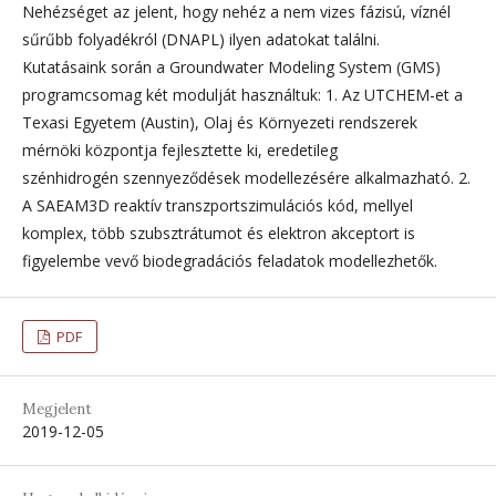
Nehézséget az jelent, hogy nehéz a nem vizes fázisú, víznél
sűrűbb folyadékról (DNAPL) ilyen adatokat találni.
Kutatásaink során a Groundwater Modeling System (GMS)
programcsomag két modulját használtuk: 1. Az UTCHEM-et a
Texasi Egyetem (Austin), Olaj és Környezeti rendszerek
mérnöki központja fejlesztette ki, eredetileg
szénhidrogén szennyeződések modellezésére alkalmazható. 2.
A SAEAM3D reaktív transzportszimulációs kód, mellyel
komplex, több szubsztrátumot és elektron akceptort is
figyelembe vevő biodegradációs feladatok modellezhetők.
PDF
Megjelent
2019-12-05