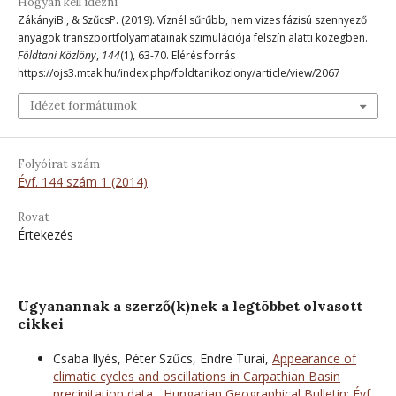
Hogyan kell idézni
ZákányiB., & SzűcsP. (2019). Víznél sűrűbb, nem vizes fázisú szennyező
anyagok transzportfolyamatainak szimulációja felszín alatti közegben.
Földtani Közlöny
,
144
(1), 63-70. Elérés forrás
https://ojs3.mtak.hu/index.php/foldtanikozlony/article/view/2067
Idézet formátumok
Folyóirat szám
Évf. 144 szám 1 (2014)
Rovat
Értekezés
Ugyanannak a szerző(k)nek a legtöbbet olvasott
cikkei
Csaba Ilyés, Péter Szűcs, Endre Turai,
Appearance of
climatic cycles and oscillations in Carpathian Basin
precipitation data
,
Hungarian Geographical Bulletin: Évf.