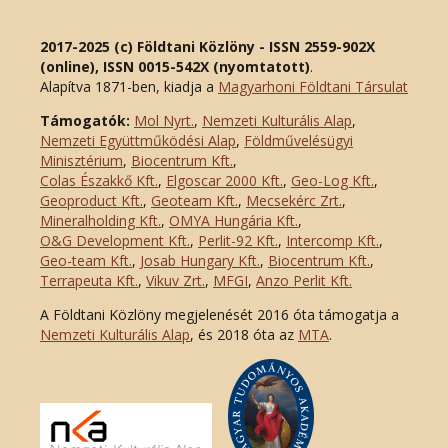
2017-2025 (c) Földtani Közlöny - ISSN 2559-902X
(online), ISSN 0015-542X (nyomtatott)
.
Alapítva 1871-ben, kiadja a
Magyarhoni Földtani Társulat
Támogatók:
Mol Nyrt.
,
Nemzeti Kulturális Alap
,
Nemzeti Együttműködési Alap
,
Földművelésügyi
Minisztérium
,
Biocentrum Kft.
,
Colas Északkő Kft
.
,
Elgoscar 2000 Kft
.
,
Geo-Log Kft.
,
Geoproduct Kft.
,
Geoteam Kft.
,
Mecsekérc Zrt.
,
Mineralholding Kft.
,
OMYA Hungária Kft.
,
O&G Development Kft
.
,
Perlit-92 Kft.
,
Intercomp Kft.
,
Geo-team Kft.
,
Josab Hungary Kft.
,
Biocentrum Kft.
,
Terrapeuta Kft.
,
Vikuv Zrt.
,
MFGI
,
Anzo Perlit Kft.
A Földtani Közlöny megjelenését 2016 óta támogatja a
Nemzeti Kulturális Alap
, és 2018 óta az
MTA
.