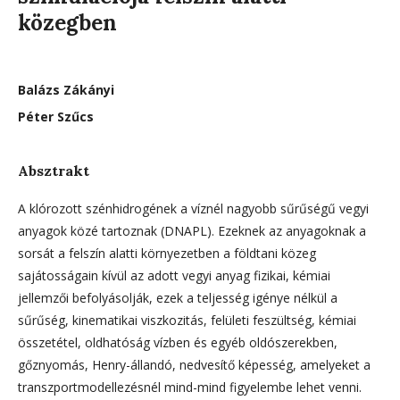
közegben
Balázs Zákányi
Péter Szűcs
Absztrakt
A klórozott szénhidrogének a víznél nagyobb sűrűségű vegyi
anyagok közé tartoznak (DNAPL). Ezeknek az anyagoknak a
sorsát a felszín alatti környezetben a földtani közeg
sajátosságain kívül az adott vegyi anyag fizikai, kémiai
jellemzői befolyásolják, ezek a teljesség igénye nélkül a
sűrűség, kinematikai viszkozitás, felületi feszültség, kémiai
összetétel, oldhatóság vízben és egyéb oldószerekben,
gőznyomás, Henry-állandó, nedvesítő képesség, amelyeket a
transzportmodellezésnél mind-mind figyelembe lehet venni.