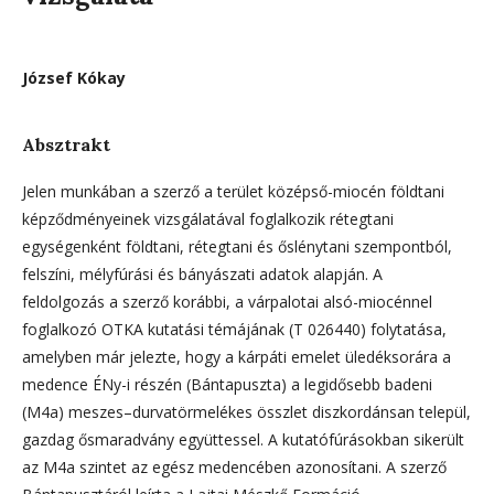
József Kókay
Absztrakt
Jelen munkában a szerző a terület középső-miocén földtani
képződményeinek vizsgálatával foglalkozik rétegtani
egységenként földtani, rétegtani és őslénytani szempontból,
felszíni, mélyfúrási és bányászati adatok alapján. A
feldolgozás a szerző korábbi, a várpalotai alsó-miocénnel
foglalkozó OTKA kutatási témájának (T 026440) folytatása,
amelyben már jelezte, hogy a kárpáti emelet üledéksorára a
medence ÉNy-i részén (Bántapuszta) a legidősebb badeni
(M4a) meszes–durvatörmelékes összlet diszkordánsan települ,
gazdag ősmaradvány együttessel. A kutatófúrásokban sikerült
az M4a szintet az egész medencében azonosítani. A szerző