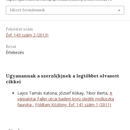
Idézet formátumok
Folyóirat szám
Évf. 143 szám 2 (2013)
Rovat
Értekezés
Ugyanannak a szerző(k)nek a legtöbbet olvasott
cikkei
Lajos Tamás Katona, József Kókay, Tibor Berta,
A
várpalotai Faller utcai badeni korú üledék molluszka
faunája
,
Földtani Közlöny: Évf. 141 szám 1 (2011)