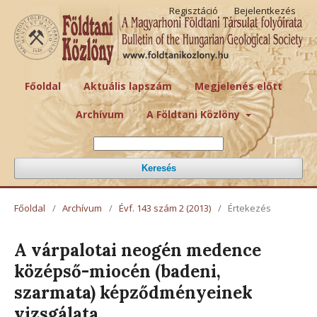
Regisztáció
Bejelentkezés
Főoldal
Aktuális lapszám
Megjelenés előtt
Archívum
A Földtani Közlöny
Keresés
Főoldal
/
Archívum
/
Évf. 143 szám 2 (2013)
/
Értekezés
A várpalotai neogén medence
középső-miocén (badeni,
szarmata) képződményeinek
vizsgálata