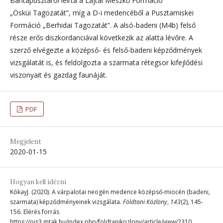
Bántapusztáról leírta a Lajtai Mészkő Formáció
„Ösküi Tagozatát”, míg a D-i medencéből a Pusztamiskei
Formáció „Berhidai Tagozatát”. A alsó-badeni (M4b) felső
része erős diszkordanciával következik az alatta lévőre. A
szerző elvégezte a középső- és felső-badeni képződmények
vizsgálatát is, és feldolgozta a szarmata rétegsor kifejlődési
viszonyait és gazdag faunáját.
PDF
Megjelent
2020-01-15
Hogyan kell idézni
KókayJ. (2020). A várpalotai neogén medence középső-miocén (badeni,
szarmata) képződményeinek vizsgálata.
Földtani Közlöny
,
143
(2), 145-
156. Elérés forrás
https://ojs3.mtak.hu/index.php/foldtanikozlony/article/view/2310