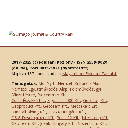
2017-2025 (c) Földtani Közlöny - ISSN 2559-902X
(online), ISSN 0015-542X (nyomtatott)
.
Alapítva 1871-ben, kiadja a
Magyarhoni Földtani Társulat
Támogatók:
Mol Nyrt.
,
Nemzeti Kulturális Alap
,
Nemzeti Együttműködési Alap
,
Földművelésügyi
Minisztérium
,
Biocentrum Kft.
,
Colas Északkő Kft
.
,
Elgoscar 2000 Kft
.
,
Geo-Log Kft.
,
Geoproduct Kft.
,
Geoteam Kft.
,
Mecsekérc Zrt.
,
Mineralholding Kft.
,
OMYA Hungária Kft.
,
O&G Development Kft
.
,
Perlit-92 Kft.
,
Intercomp Kft.
,
Geo-team Kft.
,
Josab Hungary Kft.
,
Biocentrum Kft.
,