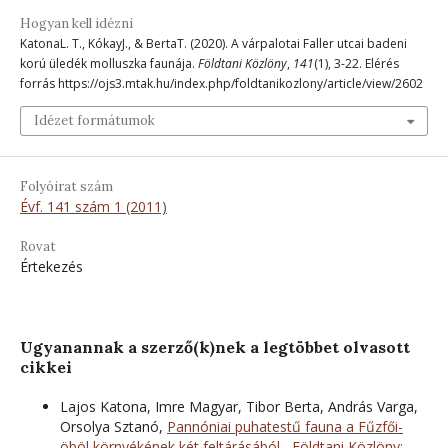
Hogyan kell idézni
KatonaL. T., KókayJ., & BertaT. (2020). A várpalotai Faller utcai badeni
korú üledék molluszka faunája.
Földtani Közlöny
,
141
(1), 3-22. Elérés
forrás https://ojs3.mtak.hu/index.php/foldtanikozlony/article/view/2602
Idézet formátumok
Folyóirat szám
Évf. 141 szám 1 (2011)
Rovat
Értekezés
Ugyanannak a szerző(k)nek a legtöbbet olvasott
cikkei
Lajos Katona, Imre Magyar, Tibor Berta, András Varga,
Orsolya Sztanó,
Pannóniai puhatestű fauna a Fűzfői-
öböl környékének két feltárásából
,
Földtani Közlöny: