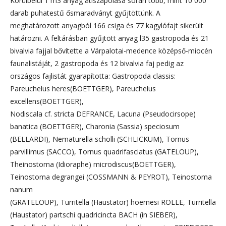
Körülbelül 1 m3 anyag átiszapolása során több, mint 10 000
darab puhatestű ősmaradványt gyűjtöttünk. A
meghatározott anyagból 166 csiga és 77 kagylófajt sikerült
határozni. A feltárásban gyűjtött anyag l35 gastropoda és 21
bivalvia fajjal bővítette a Várpalotai-medence középső-miocén
faunalistáját, 2 gastropoda és 12 bivalvia faj pedig az
országos fajlistát gyarapította: Gastropoda classis:
Pareuchelus heres(BOETTGER), Pareuchelus
excellens(BOETTGER),
Nodiscala cf. stricta DEFRANCE, Lacuna (Pseudocirsope)
banatica (BOETTGER), Charonia (Sassia) speciosum
(BELLARDI), Nematurella scholli (SCHLICKUM), Tornus
parvillimus (SACCO), Tornus quadrifasciatus (GATELOUP),
Theinostoma (Idioraphe) microdiscus(BOETTGER),
Teinostoma degrangei (COSSMANN & PEYROT), Teinostoma
nanum
(GRATELOUP), Turritella (Haustator) hoernesi ROLLE, Turritella
(Haustator) partschi quadricincta BACH (in SIEBER),