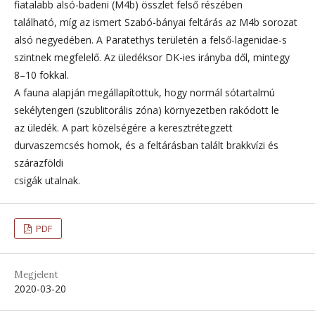
fiatalabb alsó-badeni (M4b) összlet felső részében
található, míg az ismert Szabó-bányai feltárás az M4b sorozat
alsó negyedében. A Paratethys területén a felső-lagenidae-s
szintnek megfelelő. Az üledéksor DK-ies irányba dől, mintegy
8–10 fokkal.
A fauna alapján megállapítottuk, hogy normál sótartalmú
sekélytengeri (szublitorális zóna) környezetben rakódott le
az üledék. A part közelségére a keresztrétegzett
durvaszemcsés homok, és a feltárásban talált brakkvízi és
szárazföldi
csigák utalnak.
PDF
Megjelent
2020-03-20