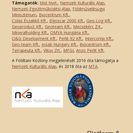
Támogatók:
Mol Nyrt.
,
Nemzeti Kulturális Alap
,
Nemzeti Együttműködési Alap
,
Földművelésügyi
Minisztérium
,
Biocentrum Kft.
,
Colas Északkő Kft
.
,
Elgoscar 2000 Kft
.
,
Geo-Log Kft.
,
Geoproduct Kft.
,
Geoteam Kft.
,
Mecsekérc Zrt.
,
Mineralholding Kft.
,
OMYA Hungária Kft.
,
O&G Development Kft
.
,
Perlit-92 Kft.
,
Intercomp Kft.
,
Geo-team Kft.
,
Josab Hungary Kft.
,
Biocentrum Kft.
,
Terrapeuta Kft.
,
Vikuv Zrt.
,
MFGI
,
Anzo Perlit Kft.
A Földtani Közlöny megjelenését 2016 óta támogatja a
Nemzeti Kulturális Alap
, és 2018 óta az
MTA
.