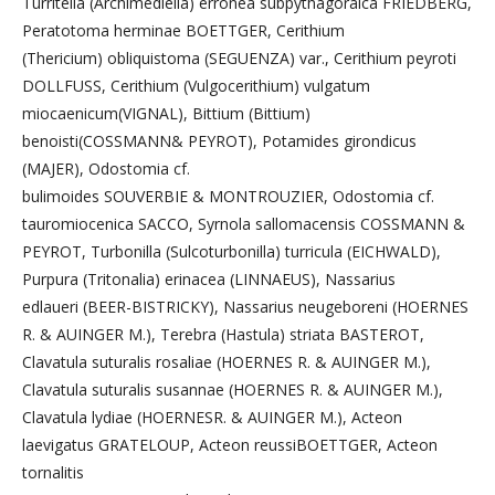
Turritella (Archimediella) erronea subpythagoraica FRIEDBERG,
Peratotoma herminae BOETTGER, Cerithium
(Thericium) obliquistoma (SEGUENZA) var., Cerithium peyroti
DOLLFUSS, Cerithium (Vulgocerithium) vulgatum
miocaenicum(VIGNAL), Bittium (Bittium)
benoisti(COSSMANN& PEYROT), Potamides girondicus
(MAJER), Odostomia cf.
bulimoides SOUVERBIE & MONTROUZIER, Odostomia cf.
tauromiocenica SACCO, Syrnola sallomacensis COSSMANN &
PEYROT, Turbonilla (Sulcoturbonilla) turricula (EICHWALD),
Purpura (Tritonalia) erinacea (LINNAEUS), Nassarius
edlaueri (BEER-BISTRICKY), Nassarius neugeboreni (HOERNES
R. & AUINGER M.), Terebra (Hastula) striata BASTEROT,
Clavatula suturalis rosaliae (HOERNES R. & AUINGER M.),
Clavatula suturalis susannae (HOERNES R. & AUINGER M.),
Clavatula lydiae (HOERNESR. & AUINGER M.), Acteon
laevigatus GRATELOUP, Acteon reussiBOETTGER, Acteon
tornalitis