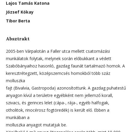
Lajos Tamás Katona
József Kókay
Tibor Berta
Absztrakt
2005-ben Várpalotán a Faller utca mellett csatornázási
munkálatok folytak, melynek során előbukkant a védett
Szabóbányaihoz hasonló, gazdag faunát tartalmazó homok. A
keresztrétegzett, középszemcsés homokból több száz
molluszka
fajt (Bivalvia, Gastropoda) azonosítottunk. A gazdag puhatestű
anyagon kívül a területre egyébként nem jellemző korall,
szivacs, és gerinces lelet (cápa-, rája-, egyéb halfogak,
otholitok, rinocérosz fogtöredék) is került elő. Ebben a
munkában a
molluszka anyagot mutatjuk be.