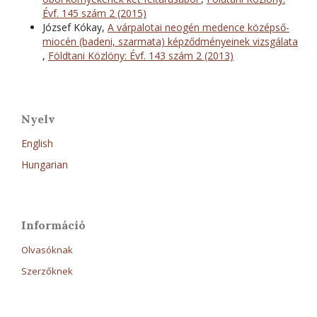
Évf. 145 szám 2 (2015)
József Kókay,
A várpalotai neogén medence középső-
miocén (badeni, szarmata) képződményeinek vizsgálata
,
Földtani Közlöny: Évf. 143 szám 2 (2013)
Nyelv
English
Hungarian
Információ
Olvasóknak
Szerzőknek