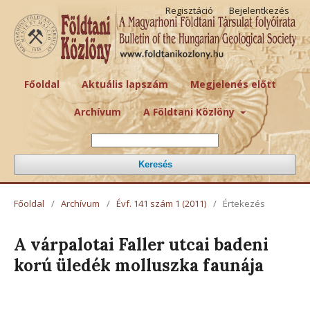
Regisztáció
Bejelentkezés
Főoldal
Aktuális lapszám
Megjelenés előtt
Archívum
A Földtani Közlöny
Keresés
Főoldal
/
Archívum
/
Évf. 141 szám 1 (2011)
/
Értekezés
A várpalotai Faller utcai badeni
korú üledék molluszka faunája