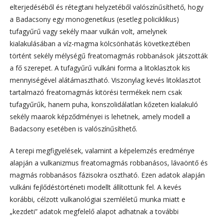
elterjedéséből és rétegtani helyzetéből valószínűsíthető, hogy
a Badacsony egy monogenetikus (esetleg policiklikus)
tufagyűrű vagy sekély maar vulkán volt, amelynek
kialakulásában a víz-magma kölcsönhatás következtében
történt sekély mélységű freatomagmás robbanások játszották
a fő szerepet. A tufagyűrű vulkáni forma a litoklasztok kis
mennyiségével alátámasztható. Viszonylag kevés litoklasztot
tartalmazó freatomagmás kitörési termékek nem csak
tufagyűrűk, hanem puha, konszolidálatlan kőzeten kialakuló
sekély maarok képződményei is lehetnek, amely modell a
Badacsony esetében is valószínűsíthető.
A terepi megfigyelések, valamint a képelemzés eredménye
alapján a vulkanizmus freatomagmás robbanásos, lávaöntő és
magmás robbanásos fázisokra osztható. Ezen adatok alapján
vulkáni fejlődéstörténeti modellt állítottunk fel. A kevés
korábbi, célzott vulkanológiai szemléletű munka miatt e
„kezdeti” adatok megfelelő alapot adhatnak a további