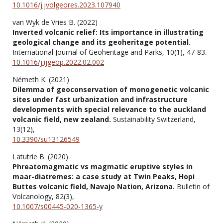
10.1016/j.jvolgeores.2023.107940
van Wyk de Vries B. (2022)
Inverted volcanic relief: Its importance in illustrating
geological change and its geoheritage potential.
International Journal of Geoheritage and Parks,
10
(1),
47-83.
10.1016/j.ijgeop.2022.02.002
Németh K. (2021)
Dilemma of geoconservation of monogenetic volcanic
sites under fast urbanization and infrastructure
developments with special relevance to the auckland
volcanic field, new zealand.
Sustainability Switzerland,
13
(12),
10.3390/su13126549
Latutrie B. (2020)
Phreatomagmatic vs magmatic eruptive styles in
maar-diatremes: a case study at Twin Peaks, Hopi
Buttes volcanic field, Navajo Nation, Arizona.
Bulletin of
Volcanology,
82
(3),
10.1007/s00445-020-1365-y