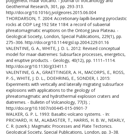
polygenetic maar volcano. - Journal of Volcanology and
Geothermal Research, 301, pp. 293-313.
http://doi.org/10.1016/j.jvolgeores.2015.06.004
THORDARSON, T. 2004: Accretionary-lapilli-bearing pyroclastic
rocks at ODP Leg 192 Site 1184: a record of subaerial
phreatomagmatic eruptions on the Ontong Java Plateau. -
Geological Society, London, Special Publications, 229(1), pp.
275–306. http://doi.org/10.1144/gsl.sp.2004.229.01.16
VALENTINE, G. A., WHITE, J. D. L. 2012: Revised conceptual
model for maar-diatremes: Subsurface processes, energetics,
and eruptive products. - Geology, 40(12), pp. 1111–1114.
http://doi.org/10.1130/g33411.1
VALENTINE, G. A., GRAETTINGER, A. H., MACORPS, E., ROSS,
P.-S., WHITE, J. D. L., DOEHRING, E., SONDER, I. 2015:
Experiments with vertically and laterally migrating subsurface
explosions with applications to the geology of
phreatomagmatic and hydrothermal explosion craters and
diatremes. - Bulletin of Volcanology, 77(3). ;
http://doi.org/10.1007/s00445-015-0901-7
WALKER, G. P. L. 1993: Basaltic-volcano systems. - In:
PRICHARD, H. M., ALABASTER, T., HARRIS, H. B. W., NEARLY,
C. R. (szerk.): Magmatic Processes and Plate Tectonics.
Geological Society, Special Publications, London, pp. 3–38.