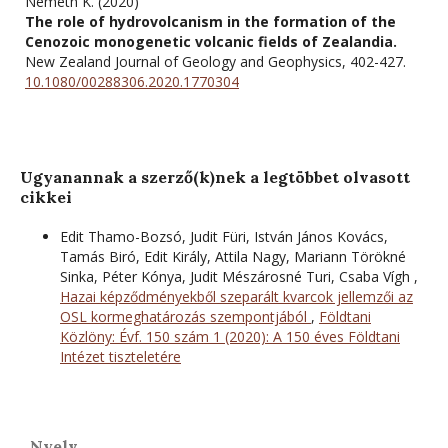
Németh K. (2020)
The role of hydrovolcanism in the formation of the
Cenozoic monogenetic volcanic fields of Zealandia.
New Zealand Journal of Geology and Geophysics,
402-427.
10.1080/00288306.2020.1770304
Ugyanannak a szerző(k)nek a legtöbbet olvasott
cikkei
Edit Thamo-Bozsó, Judit Füri, István János Kovács,
Tamás Biró, Edit Király, Attila Nagy, Mariann Törökné
Sinka, Péter Kónya, Judit Mészárosné Turi, Csaba Vígh ,
Hazai képződményekből szeparált kvarcok jellemzői az
OSL kormeghatározás szempontjából
,
Földtani
Közlöny: Évf. 150 szám 1 (2020): A 150 éves Földtani
Intézet tiszteletére
Nyelv