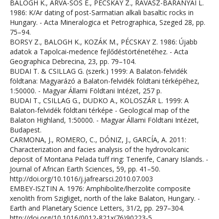
BALOGH K., ÁRVA-SÓS E., PÉCSKAY Z., RAVASZ-BARANYAI L.
1986: K/Ar dating of post-Sarmatian alkali basaltic rocks in
Hungary. - Acta Mineralogica et Petrographica, Szeged 28, pp.
75–94.
BORSY Z., BALOGH K., KOZÁK M., PÉCSKAY Z. 1986: Újabb
adatok a Tapolcai-medence fejlődéstörténetéhez. - Acta
Geographica Debrecina, 23, pp. 79–104.
BUDAI T. & CSILLAG G. (szerk.) 1999: A Balaton-felvidék
földtana: Magyarázó a Balaton-felvidék földtani térképéhez,
1:50000. - Magyar Állami Földtani Intézet, 257 p.
BUDAI T., CSILLAG G., DUDKO A., KOLOSZÁR L. 1999: A
Balaton-felvidék földtani térképe - Geological map of the
Balaton Highland, 1:50000. - Magyar Állami Földtani Intézet,
Budapest.
CARMONA, J., ROMERO, C., DÓNIZ, J., GARCÍA, A. 2011:
Characterization and facies analysis of the hydrovolcanic
deposit of Montana Pelada tuff ring: Tenerife, Canary Islands. -
Journal of African Earth Sciences, 59, pp. 41–50.
http://doi.org/10.1016/j.jafrearsci.2010.07.003
EMBEY-ISZTIN A. 1976: Amphibolite/lherzolite composite
xenolith from Szigliget, north of the lake Balaton, Hungary. -
Earth and Planetary Science Letters, 31/2, pp. 297–304.
http://doi.org/10.1016/0012-821x(76)90223-5