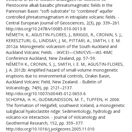
Pleistocene alkali basaltic phreatomagmatic fields in the
Pannonian Basin: “soft-substrate” to “combined” aquifer
controlled phreatomagmatism in intraplate volcanic fields. -
Central European Journal of Geosciences, 2(3), pp. 339–261.
http://doi.org/10.2478/v10085-010-0013-8
NÉMETH, K., AGUSTIN-FLORES, J., BRIGGS, R., CRONIN, S. J.,
KERESZTURI, G., LINDSAY, J. M., PITTARI, A., SMITH, I. E. M.
2012a: Monogenetic volcanism of the South Auckland and
Auckland Volcanic Fields. - IAVCEI—CMV/CVS—IAS 4IMC
Conference Auckland, New Zealand, pp. 57–59.
NÉMETH K., CRONIN, S. J., SMITH, I. E. M., AGUSTIN-FLORES,
J. A. 2012b: Amplified hazard of small-volume monogenetic
eruptions due to environmental controls, Orakei Basin,
Auckland Volcanic Field, New Zealand. - Bulletin of
Volcanology, 74(9), pp. 2121–2137.
http://doi.org/10.1007/s00445-012-0653-6
SCHOPKA, H. H., GUDMUNDSSON, M. T., TUFFEN, H. 2006:
The formation of Helgafell, southwest Iceland, a monogenetic
subglacial hyaloclastite ridge: Sedimentology, hydrology and
volcano-ice interaction. - Journal of Volcanology and
Geothermal Research, 152, pp. 359–377.
http://doi.org/10.1016/j.jvolgeores.2005.11.010