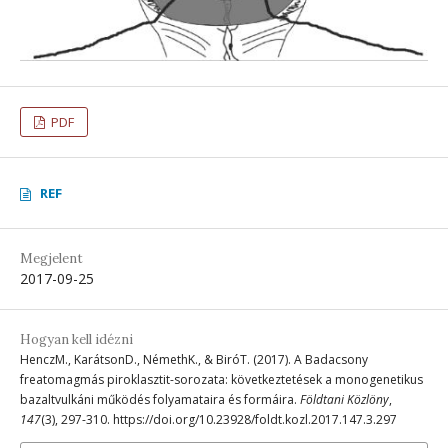
PDF
REF
Megjelent
2017-09-25
Hogyan kell idézni
HenczM., KarátsonD., NémethK., & BiróT. (2017). A Badacsony
freatomagmás piroklasztit-sorozata: következtetések a monogenetikus
bazaltvulkáni működés folyamataira és formáira.
Földtani Közlöny
,
147
(3), 297-310. https://doi.org/10.23928/foldt.kozl.2017.147.3.297