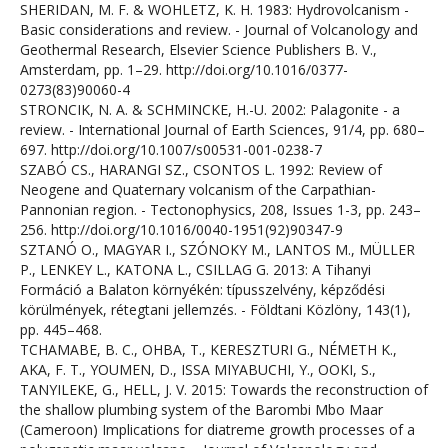
SHERIDAN, M. F. & WOHLETZ, K. H. 1983: Hydrovolcanism -
Basic considerations and review. - Journal of Volcanology and
Geothermal Research, Elsevier Science Publishers B. V.,
Amsterdam, pp. 1–29. http://doi.org/10.1016/0377-
0273(83)90060-4
STRONCIK, N. A. & SCHMINCKE, H.-U. 2002: Palagonite - a
review. - International Journal of Earth Sciences, 91/4, pp. 680–
697. http://doi.org/10.1007/s00531-001-0238-7
SZABÓ CS., HARANGI SZ., CSONTOS L. 1992: Review of
Neogene and Quaternary volcanism of the Carpathian-
Pannonian region. - Tectonophysics, 208, Issues 1-3, pp. 243–
256. http://doi.org/10.1016/0040-1951(92)90347-9
SZTANÓ O., MAGYAR I., SZÓNOKY M., LANTOS M., MÜLLER
P., LENKEY L., KATONA L., CSILLAG G. 2013: A Tihanyi
Formáció a Balaton környékén: típusszelvény, képződési
körülmények, rétegtani jellemzés. - Földtani Közlöny, 143(1),
pp. 445–468.
TCHAMABE, B. C., OHBA, T., KERESZTURI G., NÉMETH K.,
AKA, F. T., YOUMEN, D., ISSA MIYABUCHI, Y., OOKI, S.,
TANYILEKE, G., HELL, J. V. 2015: Towards the reconstruction of
the shallow plumbing system of the Barombi Mbo Maar
(Cameroon) Implications for diatreme growth processes of a