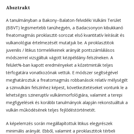
Absztrakt
A tanulmányban a Bakony–Balaton-felvidéki Vulkáni Terület
(BBVT) legismertebb tanúhegyén, a Badacsonyon kibukkanó
freatomagmás piroklasztit-sorozat első kvantitatív leírását és
vulkanológiai értelmezését mutatjuk be. A piroklasztitok
juvenilis / litikus törmelékeinek arányát pontszámlálásos
módszerrel vizsgáltuk vágott kézipéldány-felszíneken. A
felület%-ban kapott eredményeket a kőzetminták teljes
térfogatára vonatkozónak vettük. E módszer segítségével
meghatároztuk a freatomagmás robbanások relatív mélységét
a szinvulkáni felszínhez képest, következtetéseket vontunk le a
lehetséges szineruptív vulkánmorfológiára, valamint a terepi
megfigyelések és korábbi tanulmányok alapján rekonstuáltuk a
vulkán működésének teljes fejlődéstörténetét.
A képelemzés során megállapítottuk litikus elegyrészek
minimális arányát. Ebből, valamint a piroklasztitok térbeli