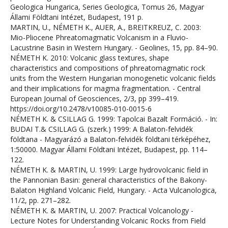
Geologica Hungarica, Series Geologica, Tomus 26, Magyar
Állami Földtani Intézet, Budapest, 191 p.
MARTIN, U., NÉMETH K., AUER, A., BREITKREUZ, C. 2003:
Mio-Pliocene Phreatomagmatic Volcanism in a Fluvio-
Lacustrine Basin in Western Hungary. - Geolines, 15, pp. 84–90.
NÉMETH K. 2010: Volcanic glass textures, shape
characteristics and compositions of phreatomagmatic rock
units from the Western Hungarian monogenetic volcanic fields
and their implications for magma fragmentation. - Central
European Journal of Geosciences, 2/3, pp 399–419.
https://doi.org/10.2478/v10085-010-0015-6
NÉMETH K. & CSILLAG G. 1999: Tapolcai Bazalt Formáció. - In:
BUDAI T.& CSILLAG G. (szerk.) 1999: A Balaton-felvidék
földtana - Magyarázó a Balaton-felvidék földtani térképéhez,
1:50000. Magyar Állami Földtani Intézet, Budapest, pp. 114–
122.
NÉMETH K. & MARTIN, U. 1999: Large hydrovolcanic field in
the Pannonian Basin: general characteristics of the Bakony-
Balaton Highland Volcanic Field, Hungary. - Acta Vulcanologica,
11/2, pp. 271–282.
NÉMETH K. & MARTIN, U. 2007: Practical Volcanology -
Lecture Notes for Understanding Volcanic Rocks from Field