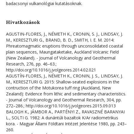
badacsonyi vulkanológiai kutatásoknak.
Hivatkozások
AGUSTIN-FLORES, J., NÉMETH K., CRONIN, S. J., LINDSAY, J.
M., KERESZTURI G., BRAND, B. D., SMITH, I. E. M. 2014:
Phreatomagmatic eruptions through unconsolidated coastal
plain sequences, Maungataketake, Auckland Volcanic Field
(New Zealand). - Journal of Volcanology and Geothermal
Research, 276, pp. 46–63.;
http://doi.org/10.1016/j.jvolgeores.2014.02.021
AGUSTÍN-FLORES, J., NÉMETH K., CRONIN, J. S., LINDSAY, J.
M., KERESZTURI G. 2015: Shallow-seated explosions in the
contruction of the Motukorea tuff ring (Auckland, New
Zealand): Evidence from lithic and sedimentary characteristics.
- Journal of Volcanology and Geothermal Research, 304, pp.
272–286.; http://doi.org/10.1016/j.jvolgeores.2015.09.013
BALOGH K., JÁMBOR A., PARTÉNYI Z., RAVASZNÉ BARANYAI
L., SOLTI G. 1982: A dunántúli bazaltok K/Ar radiometrikus
kora. - Magyar Állami Földtani Intézet Jelentése 1980, pp. 243–
260.