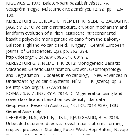
JUGOVICS L. 1973: Balaton-parti bazaltbányászat. - A
Veszprém megyei Múzeumok Közleményei, 12. sz., pp. 123–
136.
KERESZTURI G., CSILLAG G., NÉMETH K., SEBE K., BALOGH K.,
JAGER V. 2010: Volcanic architecture, eruption mechanism and
landform evolution of a Plio/Pleistocene intracontinental
basaltic polycyclic monogenetic volcano from the Bakony-
Balaton Highland Volcanic Field, Hungary. - Central European
Journal of Geosciences, 2(3), pp. 362–384.
http://doi.org/10.2478/v10085-010-0019-2
KERESZTURI G. & NÉMETH K. 2012: Monogenetic Basaltic
Volcanoes: Genetic Classification, Growth, Geomorphology
and Degradation. - Updates in Volcanology - New Advances in
Understanding Volcanic Systems, NÉMETH K. (szerk.), pp. 3–
89. http://doi.org/10.5772/51387
KOMA ZS. & ZLINSZKY A. 2014: DTM generation using land
cover classification based on low density lidar data. -
Geophysical Research Abstracts, 16, EGU2014-9397, EGU
General Assembly
LEFEBVRE, N. S., WHITE, J. D. L., KJARSGAARD, B. A. 2013:
Unbedded diatreme deposits reveal maar-diatreme-forming
eruptive processes: Standing Rocks West, Hopi Buttes, Navajo