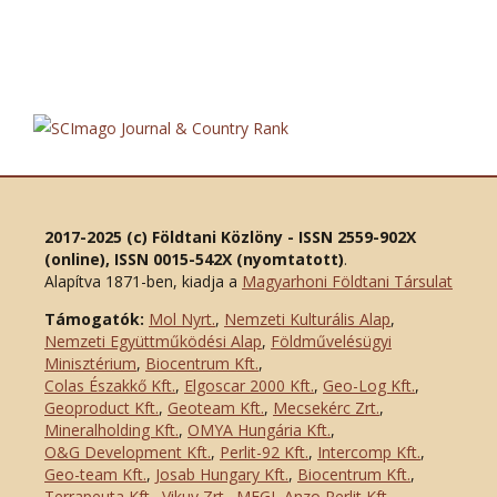
2017-2025 (c) Földtani Közlöny - ISSN 2559-902X
(online), ISSN 0015-542X (nyomtatott)
.
Alapítva 1871-ben, kiadja a
Magyarhoni Földtani Társulat
Támogatók:
Mol Nyrt.
,
Nemzeti Kulturális Alap
,
Nemzeti Együttműködési Alap
,
Földművelésügyi
Minisztérium
,
Biocentrum Kft.
,
Colas Északkő Kft
.
,
Elgoscar 2000 Kft
.
,
Geo-Log Kft.
,
Geoproduct Kft.
,
Geoteam Kft.
,
Mecsekérc Zrt.
,
Mineralholding Kft.
,
OMYA Hungária Kft.
,
O&G Development Kft
.
,
Perlit-92 Kft.
,
Intercomp Kft.
,
Geo-team Kft.
,
Josab Hungary Kft.
,
Biocentrum Kft.
,
Terrapeuta Kft.
,
Vikuv Zrt.
,
MFGI
,
Anzo Perlit Kft.