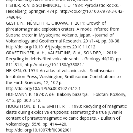
FISHER, R. V. & SCHMINCKE, H.-U. 1984: Pyroclastic Rocks. -
Heidelberg, Springer, 474 p. http://doi.org/10.1007/978-3-642-
74864-6
GESHI, N., NÉMETH K., OIKAWA, T. 2011: Growth of
phreatomagmatic explosion craters: A model inferred from
Suoana crater in Miyakejima Volcano, Japan. - Journal of
Volcanology and Geothermal Research, 201(1-4), pp. 30-38.
http://doi.org/10.1016/j.jvolgeores.2010.11.012
GRAETTINGER, A. H., VALENTINE, G. A., SONDER, I. 2016:
Recycling in debris-filled volcanic vents. - Geology 44(10), pp.
811-814.; http://doi.org/10.1130/g38081.1
HEIKEN, G. 1974: An atlas of volcanic ash. - Smithsonian
Institution Press, Washington, Smithsonian Contributions to
the Earth Sciences, 12, 102 p.
http://doi.org/10.5479/si.00810274.12.1
HOFMANN K. 1874: A déli Bakony bazaltjai. - Földtani Közlöny,
4/12, pp. 303–312.
HOUGHTON, B. F. & SMITH, R. T. 1993: Recycling of magmatic
clasts during explosive eruptions: estimating the true juvenile
content of phreatomagmatic volcanic deposits. - Bulletin of
Volcanology, 55/6, pp. 414–420.
http://doi.org/10.1007/bf00302001