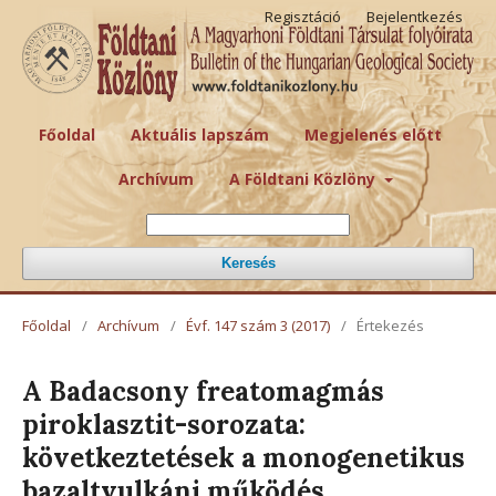
Regisztáció
Bejelentkezés
Főoldal
Aktuális lapszám
Megjelenés előtt
Archívum
A Földtani Közlöny
Keresés
Főoldal
/
Archívum
/
Évf. 147 szám 3 (2017)
/
Értekezés
A Badacsony freatomagmás
piroklasztit-sorozata:
következtetések a monogenetikus
bazaltvulkáni működés