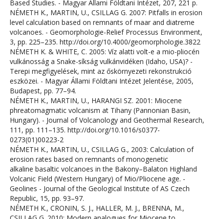
Based Studies. - Magyar Állami Földtani Intézet, 207, 221 p.
NÉMETH K., MARTIN, U., CSILLAG G. 2007: Pitfalls in erosion
level calculation based on remnants of maar and diatreme
volcanoes. - Geomorphologie-Relief Processus Environment,
3, pp. 225–235. http://doi.org/10.4000/geomorphologie.3822
NÉMETH K. & WHITE, C. 2005: Víz alatti volt-e a mio-pliocén
vulkánosság a Snake-síkság vulkánvidéken (Idaho, USA)? -
Terepi megfigyelések, mint az őskörnyezeti rekonstrukció
eszközei. - Magyar Állami Földtani Intézet Jelentése, 2005,
Budapest, pp. 77–94.
NÉMETH K., MARTIN, U., HARANGI SZ. 2001: Miocene
phreatomagmatic volcanism at Tihany (Pannonian Basin,
Hungary). - Journal of Volcanology and Geothermal Research,
111, pp. 111–135. http://doi.org/10.1016/s0377-
0273(01)00223-2
NÉMETH K., MARTIN, U., CSILLAG G., 2003: Calculation of
erosion rates based on remnants of monogenetic
alkaline basaltic volcanoes in the Bakony–Balaton Highland
Volcanic Field (Western Hungary) of Mio/Pliocene age. -
Geolines - Journal of the Geological Institute of AS Czech
Republic, 15, pp. 93–97.
NÉMETH K., CRONIN, S. J., HALLER, M. J., BRENNA, M.,
CSILLAG G. 2010: Modern analogues for Miocene to