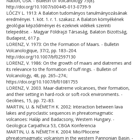
Nation, USA. - Bulletin of Volcanology 75(8).
http://doi.org/10.1007/s00445-013-0739-9
LÓCZY L. 1913: A Balaton tudományos tanulmányozásának
eredményei. 1. köt. 1. r. 1. szakasz. A Balaton környékének
geológiai képződményei és ezeknek vidékek szerinti
telepedése. - Magyar Földrajzi Társaság, Balaton Bizottság,
Budapest, 617 p.
LORENZ, V. 1973: On the Formation of Maars. - Bulletin
Volcanologique, 37/2, pp. 183–204.
http://doi.org/10.1007/bf02597130
LORENZ, V. 1986: On the growth of maars and diatremes and
its relevance to the formation of tuff rings. - Bulletin of
Volcanology, 48, pp. 265–274.;
https://doi.org/10.1007/bf01081755
LORENZ, V. 2003. Maar-diatreme volcanoes, their formation,
and their setting in hard-rock or soft-rock environments. -
Geolines, 15, pp. 72–83.
MARTIN, U. & NÉMETH K. 2002: Interaction between lava
lakes and pyroclastic sequences in phreatomagmatic
volcanoes: Haláp and Badacsony, Western Hungary. -
Geologica Carpathica 53, CBGA Konferencia
MARTIN, U. & NÉMETH K. 2004: Mio/Pliocene
phreatomagmatic volcanism in the western Pannonian Basin. -