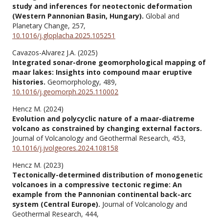
study and inferences for neotectonic deformation
(Western Pannonian Basin, Hungary).
Global and
Planetary Change,
257
,
10.1016/j.gloplacha.2025.105251
Cavazos-Alvarez J.A. (2025)
Integrated sonar-drone geomorphological mapping of
maar lakes: Insights into compound maar eruptive
histories.
Geomorphology,
489
,
10.1016/j.geomorph.2025.110002
Hencz M. (2024)
Evolution and polycyclic nature of a maar-diatreme
volcano as constrained by changing external factors.
Journal of Volcanology and Geothermal Research,
453
,
10.1016/j.jvolgeores.2024.108158
Hencz M. (2023)
Tectonically-determined distribution of monogenetic
volcanoes in a compressive tectonic regime: An
example from the Pannonian continental back-arc
system (Central Europe).
Journal of Volcanology and
Geothermal Research,
444
,