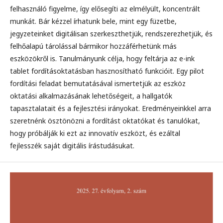
felhasználó figyelme, így elősegíti az elmélyült, koncentrált
munkát. Bár kézzel írhatunk bele, mint egy füzetbe,
jegyzeteinket digitálisan szerkeszthetjük, rendszerezhetjük, és
felhőalapú tárolással bármikor hozzáférhetünk más
eszközökről is. Tanulmányunk célja, hogy feltárja az e-ink
tablet fordításoktatásban hasznosítható funkcióit. Egy pilot
fordítási feladat bemutatásával ismertetjük az eszköz
oktatási alkalmazásának lehetőségeit, a hallgatók
tapasztalatait és a fejlesztési irányokat. Eredményeinkkel arra
szeretnénk ösztönözni a fordítást oktatókat és tanulókat,
hogy próbálják ki ezt az innovatív eszközt, és ezáltal
fejlesszék saját digitális írástudásukat.