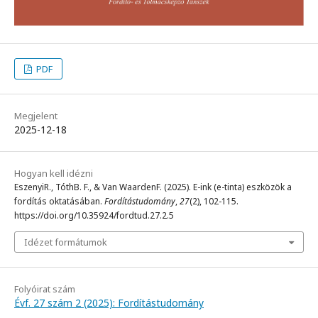
PDF
Megjelent
2025-12-18
Hogyan kell idézni
EszenyiR., TóthB. F., & Van WaardenF. (2025). E-ink (e-tinta) eszközök a
fordítás oktatásában.
Fordítástudomány
,
27
(2), 102-115.
https://doi.org/10.35924/fordtud.27.2.5
Idézet formátumok
Folyóirat szám
Évf. 27 szám 2 (2025): Fordítástudomány