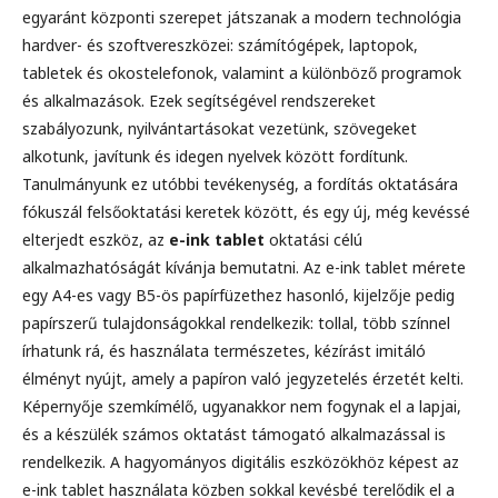
egyaránt központi szerepet játszanak a modern technológia
hardver- és szoftvereszközei: számítógépek, laptopok,
tabletek és okostelefonok, valamint a különböző programok
és alkalmazások. Ezek segítségével rendszereket
szabályozunk, nyilvántartásokat vezetünk, szövegeket
alkotunk, javítunk és idegen nyelvek között fordítunk.
Tanulmányunk ez utóbbi tevékenység, a fordítás oktatására
fókuszál felsőoktatási keretek között, és egy új, még kevéssé
elterjedt eszköz, az
e-ink tablet
oktatási célú
alkalmazhatóságát kívánja bemutatni. Az e-ink tablet mérete
egy A4-es vagy B5-ös papírfüzethez hasonló, kijelzője pedig
papírszerű tulajdonságokkal rendelkezik: tollal, több színnel
írhatunk rá, és használata természetes, kézírást imitáló
élményt nyújt, amely a papíron való jegyzetelés érzetét kelti.
Képernyője szemkímélő, ugyanakkor nem fogynak el a lapjai,
és a készülék számos oktatást támogató alkalmazással is
rendelkezik. A hagyományos digitális eszközökhöz képest az
e-ink tablet használata közben sokkal kevésbé terelődik el a