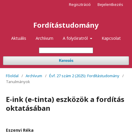
Regisztráció
Bejelentkezés
Fordítástudomány
Aktuális
Archívum
A folyóiratról
Kapcsolat
Keresés
Főoldal
/
Archívum
/
Évf. 27 szám 2 (2025): Fordítástudomány
/
Tanulmányok
E-ink (e-tinta) eszközök a fordítás
oktatásában
Eszenyi Réka