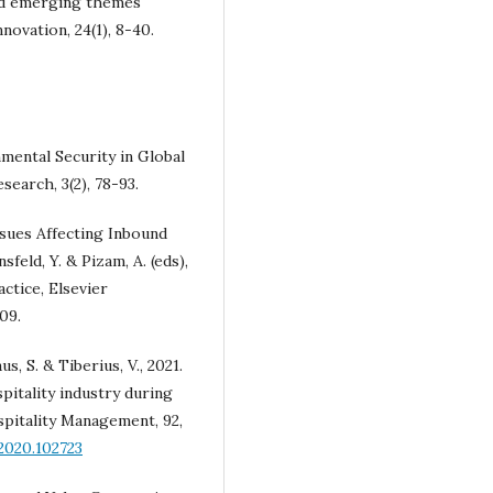
and emerging themes
nnovation, 24(1), 8-40.
nmental Security in Global
search, 3(2), 78-93.
Issues Affecting Inbound
feld, Y. & Pizam, A. (eds),
ctice, Elsevier
09.
us, S. & Tiberius, V., 2021.
pitality industry during
spitality Management, 92,
2020.102723