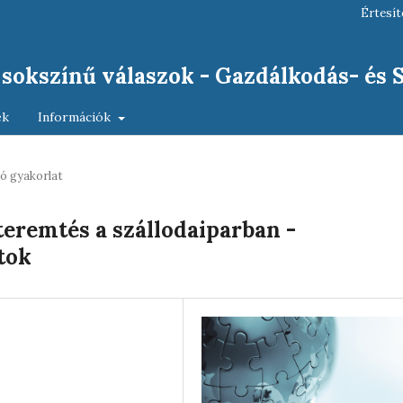
Értesít
, sokszínű válaszok - Gazdálkodás- és
ek
Információk
ó gyakorlat
teremtés a szállodaiparban -
tok