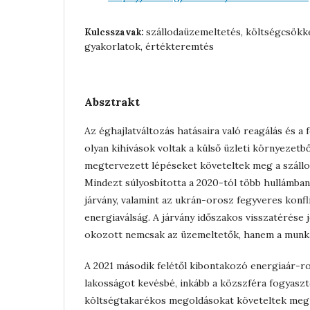
szállodaüzemeltetés, költségcsökk
Kulcsszavak:
gyakorlatok, értékteremtés
Absztrakt
Az éghajlatváltozás hatásaira való reagálás és 
olyan kihívások voltak a külső üzleti környezetbő
megtervezett lépéseket követeltek meg a szállo
Mindezt súlyosbította a 2020-tól több hullámb
járvány, valamint az ukrán-orosz fegyveres konfl
energiaválság. A járvány időszakos visszatérése 
okozott nemcsak az üzemeltetők, hanem a munkav
A 2021 második felétől kibontakozó energiaár-ro
lakosságot kevésbé, inkább a közszféra fogyasztó
költségtakarékos megoldásokat követeltek meg a