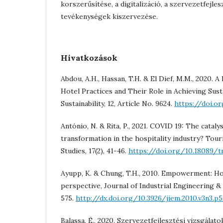
korszerűsítése, a digitalizáció, a szervezetfejles
tevékenységek kiszervezése.
Hivatkozások
Abdou, A.H., Hassan, T.H. & El Dief, M.M., 2020. 
Hotel Practices and Their Role in Achieving Sus
Sustainability, 12, Article No. 9624.
https://doi.o
António, N. & Rita, P., 2021. COVID 19: The catalys
transformation in the hospitality industry? To
Studies, 17(2), 41-46.
https://doi.org/10.18089/t
Ayupp, K. & Chung, T.H., 2010. Empowerment: Ho
perspective, Journal of Industrial Engineering &
575.
http://dx.doi.org/10.3926/jiem.2010.v3n3.p
Balassa, É., 2020. Szervezetfejlesztési vizsgálat