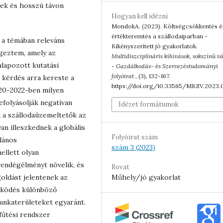
nek és hosszú távon
Hogyan kell idézni
MondokA. (2023). Költségcsökkentés é
értékteremtés a szállodaiparban -
, a témában releváns
Kikényszerített jó gyakorlatok.
égeztem, amely az
Multidiszciplináris kihívások, sokszínű v
lapozott kutatási
- Gazdálkodás- és Szervezéstudományi
folyóirat
, (3), 132-167.
i kérdés arra kereste a
https://doi.org/10.33565/MKSV.2023.
020-2022-ben milyen
efolyásolják negatívan
Idézet formátumok
k a szállodaüzemeltetők az
an illeszkednek a globális
Folyóirat szám
lános
szám 3 (2023)
ellett olyan
vendégélményt növelik, és
Rovat
Műhely/jó gyakorlat
oldást jelentenek az
működés különböző
munkaterületeket egyaránt.
fűtési rendszer