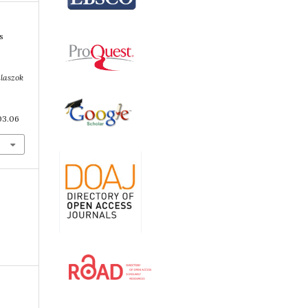
s
álaszok
03.06