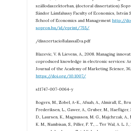
szállodaszektorban, (doctoral dissertation) Sopr
Sándor Lámfalussy Faculty of Economics, István
School of Economics and Management
http://do
sopron.hu/id/eprint/755/
/disszertacioBalassaEva.pdf
Blazevic, V. & Lievens, A., 2008. Managing innov
coproduced knowledge in electronic services: An
Journal of the Academy of Marketing Science, 36,
https://doi.org/10.1007/
s11747-007-0064-y
Bogers, M., Zobel, A-K., Afuah, A., Almirall, E., Br
Frederiksen, L., Gawer, A., Gruber, M., Haefliger, 
D., Laursen, K., Magnusson, M. G., Majchrzak, A., 
K. M., Nambisan, S., Piller, F. T., ... Ter Wal, A. L.