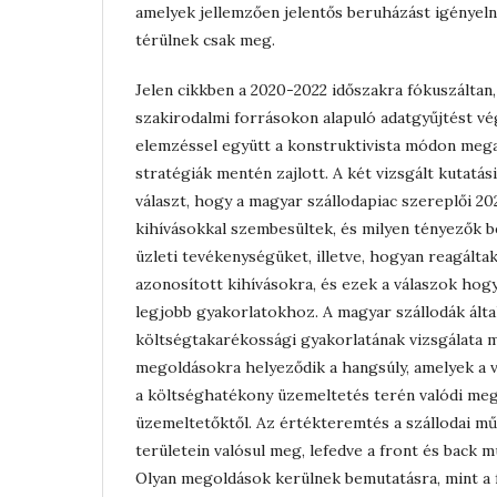
amelyek jellemzően jelentős beruházást igényel
térülnek csak meg.
Jelen cikkben a 2020-2022 időszakra fókuszáltan
szakirodalmi forrásokon alapuló adatgyűjtést v
elemzéssel együtt a konstruktivista módon mega
stratégiák mentén zajlott. A két vizsgált kutatás
választ, hogy a magyar szállodapiac szereplői 2
kihívásokkal szembesültek, és milyen tényezők b
üzleti tevékenységüket, illetve, hogyan reagálta
azonosított kihívásokra, és ezek a válaszok hogy
legjobb gyakorlatokhoz. A magyar szállodák álta
költségtakarékossági gyakorlatának vizsgálata m
megoldásokra helyeződik a hangsúly, amelyek a 
a költséghatékony üzemeltetés terén valódi meg
üzemeltetőktől. Az értékteremtés a szállodai 
területein valósul meg, lefedve a front és back 
Olyan megoldások kerülnek bemutatásra, mint a 