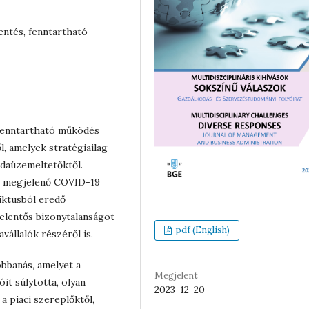
entés, fenntartható
a fenntartható működés
l, amelyek stratégiailag
daüzemeltetőktől.
an megjelenő COVID-19
iktusból eredő
jelentős bizonytalanságot
pdf (English)
állalók részéről is.
bbanás, amelyet a
Megjelent
it súlytotta, olyan
2023-12-20
 piaci szereplőktől,