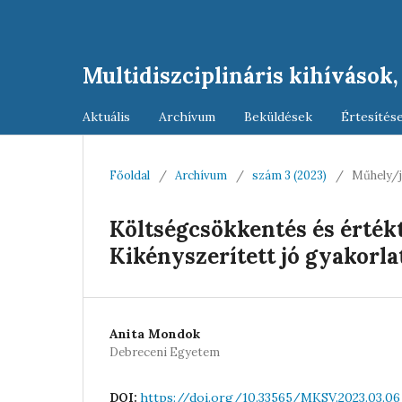
Multidiszciplináris kihívások
Aktuális
Archívum
Beküldések
Értesítés
Főoldal
/
Archívum
/
szám 3 (2023)
/
Műhely/j
Költségcsökkentés és érték
Kikényszerített jó gyakorla
Anita Mondok
Debreceni Egyetem
https://doi.org/10.33565/MKSV.2023.03.06
DOI: