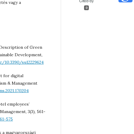
ztés vagy a
0
A Description of Green
tainable Development,
rg/10.3390/su12229624
t for digital
urism & Management
ms.2021.170204
tel employees’
 Management, 3(3), 561-
561-575
ok a magyarországi