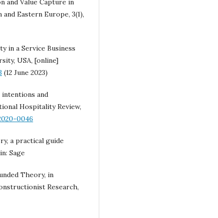
ion and Value Capture in
 and Eastern Europe, 3(1),
ty in a Service Business
sity, USA, [online]
3
(12 June 2023)
 intentions and
ional Hospitality Review,
-2020-0046
, a practical guide
in: Sage
unded Theory, in
Constructionist Research,