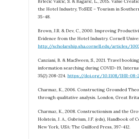
Brlečić Valčić, S. & Bagarić, L., 2015. Value Creat
the Hotel Industry, ToSEE – Tourism in Southern
35-48.
Brown, J.R. & Dev, C., 2000. Improving Productivi
Evidence from the Hotel Industry. Cornell Univer
http://scholarship.sha.cornell.edu/articles/100
Canziani, B. & MacSween, S., 2021. Travel booking
information searching during COVID-19, Internat
35(2) 208-224.
https://doi.org/10.1108/IHR-08
Charmaz, K., 2006. Constructing Grounded Theory
through qualitative analysis. London, Great Brita
Charmaz, K., 2008. Constructionism and the Gro
Holstein, J. A., Gubrium, J.F. (eds), Handbook of 
New York, USA: The Guilford Press, 397-412.