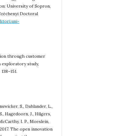
on: University of Sopron,
 Széchenyi Doctoral
ktori.uni-
ation through customer
 exploratory study,
 138–151.
unswicker, S., Dahlander, L.,
S., Hagedoorn, J., Hilgers,
McCarthy, I. P., Moeslein,
 J., 2017. The open innovation