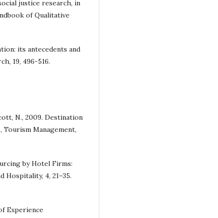
cial justice research, in
andbook of Qualitative
tion: its antecedents and
ch, 19, 496-516.
cott, N., 2009. Destination
e, Tourism Management,
urcing by Hotel Firms:
 Hospitality, 4, 21–35.
 of Experience