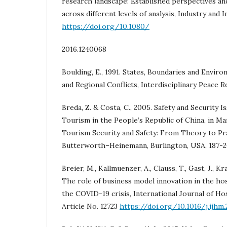
research landscape: Established perspectives 
across different levels of analysis, Industry and I
https://doi.org/10.1080/
2016.1240068
Boulding, E., 1991. States, Boundaries and Enviro
and Regional Conflicts, Interdisciplinary Peace Re
Breda, Z. & Costa, C., 2005. Safety and Security 
Tourism in the People’s Republic of China, in Mans
Tourism Security and Safety: From Theory to Pra
Butterworth–Heinemann, Burlington, USA, 187-2
Breier, M., Kallmuenzer, A., Clauss, T., Gast, J., Kra
The role of business model innovation in the hos
the COVID-19 crisis, International Journal of Ho
Article No. 12723
https://doi.org/10.1016/j.ijhm.