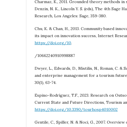
Charmaz, K., 2011. Grounded theory methods in so
Denzin, N. K., Lincoln Y. S. (eds), The 4th Sage H
Research, Los Angeles: Sage, 359-380.
Chu, K. & Chan, H., 2013. Community based innova
its impact on innovation success, Internet Resear
https://doi.org/10
.
/10662240910998887
Dwyer, L., Edwards, D., Mistilis, N., Roman, C. & S
and enterprise management for a tourism futur
30(1), 63-74.
Espino-Rodríguez, T.F., 2023. Research on Outso
Current State and Future Directions, Tourism and
https://doi.org/10.3390/tourhosp4010002
Gentile, C., Spiller, N. & Noci, G., 2007. Overview