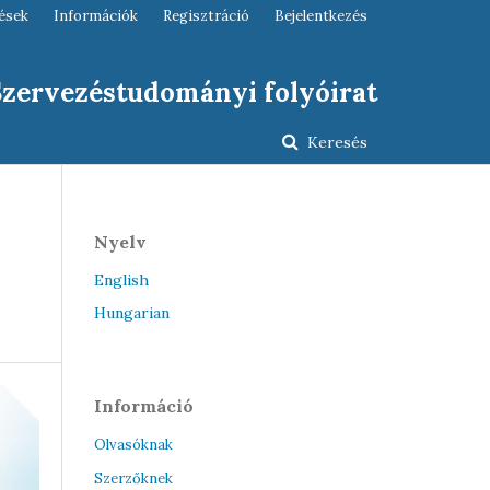
ések
Információk
Regisztráció
Bejelentkezés
 Szervezéstudományi folyóirat
Keresés
Nyelv
English
Hungarian
Információ
Olvasóknak
Szerzőknek